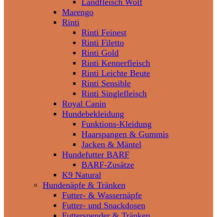
Landfleisch Wolf
Marengo
Rinti
Rinti Feinest
Rinti Filetto
Rinti Gold
Rinti Kennerfleisch
Rinti Leichte Beute
Rinti Sensible
Rinti Singlefleisch
Royal Canin
Hundebekleidung
Funktions-Kleidung
Haarspangen & Gummis
Jacken & Mäntel
Hundefutter BARF
BARF-Zusätze
K9 Natural
Hundenäpfe & Tränken
Futter- & Wassernäpfe
Futter- und Snackdosen
Futterspender & Tränken