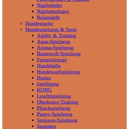
Napfständer
Napfunterlagen
Reisenäpfe
Hundesnacks
Hundespielzeug & Sport
Agility & Training
Aqua-Spielzeug
Aroma-Spielzeug
Baumwoll-Spielzeug
Funspielzeuge
Hundebälle
Hundewurfspielzeug
Hunter
Intelligenz
KONG
Leuchtspielzeug
Obedience-Training
Plüschspielzeug
Puppy-Spielzeug
Senioren-Spielzeug
Squeeker