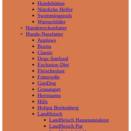
Hundehütten
Nützliche Helfer
Swimmingpools
Warnschilder
Hundetrockenfutter
Hunde-Nassfutter
Applaws
Bozita
Classic
Dogz finefood
Exclusion Diet
Fleischeslust
Futtersoße
GimDog
Granatapet
Herrmanns
Hills
Hofgut Breitenberg
Landfleisch
Landfleisch Hausmannskost
Landfleisch Pur