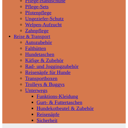
Pflege-Handschuhe
Pflege-Sets
Pfotenpflege
Ungeziefer-Schutz
Welpen-Aufzucht
Zahnpflege
Reise & Transport
Autozubehör
Falthütten
Hundetaschen
Käfige & Zubehör
Rad- und Joggingzubehör
Reisenäpfe für Hunde
Transportboxen
Trolleys & Buggys
Unterwegs
Funktions-Kleidung
Gurt- & Futtertaschen
Hundekotbeutel & Zubehör
Reisenäpfe
Sicherheit