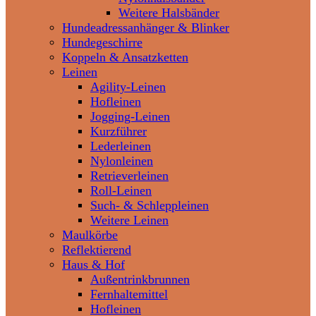
Weitere Halsbänder
Hundeadressanhänger & Blinker
Hundegeschirre
Koppeln & Ansatzketten
Leinen
Agility-Leinen
Hofleinen
Jogging-Leinen
Kurzführer
Lederleinen
Nylonleinen
Retrieverleinen
Roll-Leinen
Such- & Schleppleinen
Weitere Leinen
Maulkörbe
Reflektierend
Haus & Hof
Außentrinkbrunnen
Fernhaltemittel
Hofleinen