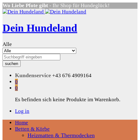
Wo Liebe Pfote gibt
- Ihr Shop für Hundeglück!
Dein Hundeland
Alle
suchen
Kundenservice
+43 676 4909164
0
0
Es befinden sich keine Produkte im Warenkorb.
Log in
Home
Betten & Körbe
Heizmatten & Thermodecken