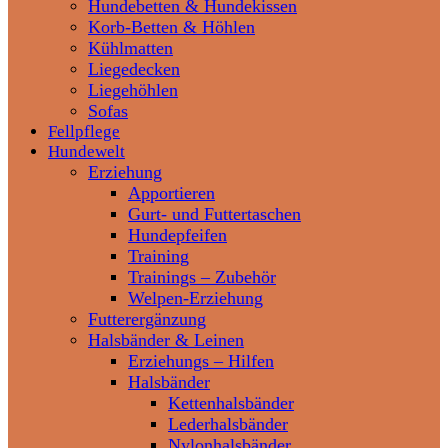
Hundebetten & Hundekissen
Korb-Betten & Höhlen
Kühlmatten
Liegedecken
Liegehöhlen
Sofas
Fellpflege
Hundewelt
Erziehung
Apportieren
Gurt- und Futtertaschen
Hundepfeifen
Training
Trainings – Zubehör
Welpen-Erziehung
Futterergänzung
Halsbänder & Leinen
Erziehungs – Hilfen
Halsbänder
Kettenhalsbänder
Lederhalsbänder
Nylonhalsbänder