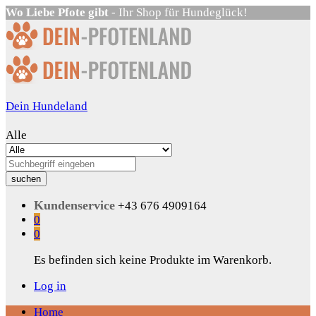
Wo Liebe Pfote gibt
- Ihr Shop für Hundeglück!
Dein Hundeland
Alle
suchen
Kundenservice
+43 676 4909164
0
0
Es befinden sich keine Produkte im Warenkorb.
Log in
Home