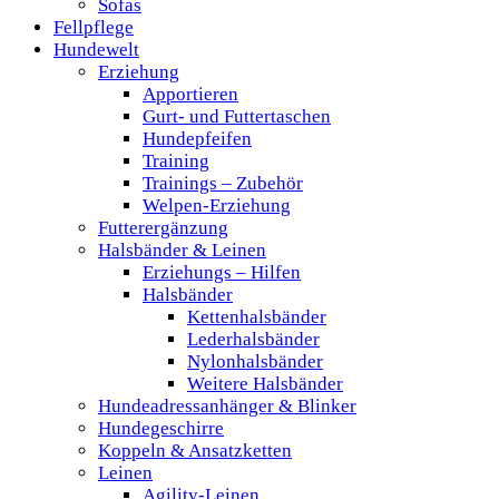
Sofas
Fellpflege
Hundewelt
Erziehung
Apportieren
Gurt- und Futtertaschen
Hundepfeifen
Training
Trainings – Zubehör
Welpen-Erziehung
Futterergänzung
Halsbänder & Leinen
Erziehungs – Hilfen
Halsbänder
Kettenhalsbänder
Lederhalsbänder
Nylonhalsbänder
Weitere Halsbänder
Hundeadressanhänger & Blinker
Hundegeschirre
Koppeln & Ansatzketten
Leinen
Agility-Leinen