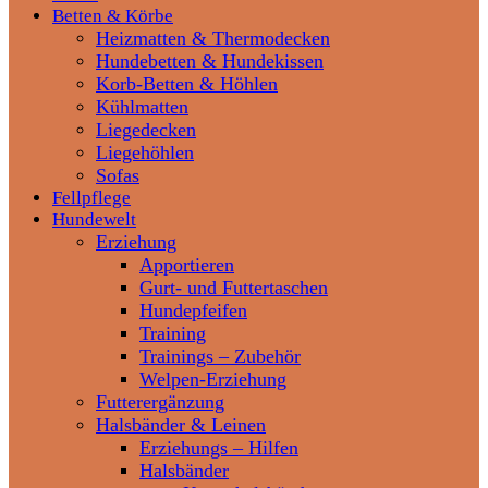
Betten & Körbe
Heizmatten & Thermodecken
Hundebetten & Hundekissen
Korb-Betten & Höhlen
Kühlmatten
Liegedecken
Liegehöhlen
Sofas
Fellpflege
Hundewelt
Erziehung
Apportieren
Gurt- und Futtertaschen
Hundepfeifen
Training
Trainings – Zubehör
Welpen-Erziehung
Futterergänzung
Halsbänder & Leinen
Erziehungs – Hilfen
Halsbänder