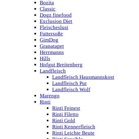
Bozita
Classic
Dogz finefood
Exclusion Diet
Fleischeslust
Futtersoße
GimDog
Granatapet
Herrmanns
Hills
Hofgut Breitenberg
Landfleisch
Landfleisch Hausmannskost
Landfleisch Pur
Landfleisch Wolf
Marengo
Rinti
Rinti Feinest
Rinti Filetto
Rinti Gold
Rinti Kennerfleisch
Rinti Leichte Beute