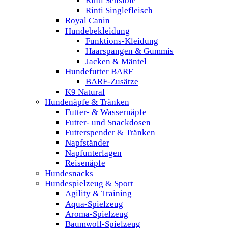
Rinti Sensible
Rinti Singlefleisch
Royal Canin
Hundebekleidung
Funktions-Kleidung
Haarspangen & Gummis
Jacken & Mäntel
Hundefutter BARF
BARF-Zusätze
K9 Natural
Hundenäpfe & Tränken
Futter- & Wassernäpfe
Futter- und Snackdosen
Futterspender & Tränken
Napfständer
Napfunterlagen
Reisenäpfe
Hundesnacks
Hundespielzeug & Sport
Agility & Training
Aqua-Spielzeug
Aroma-Spielzeug
Baumwoll-Spielzeug