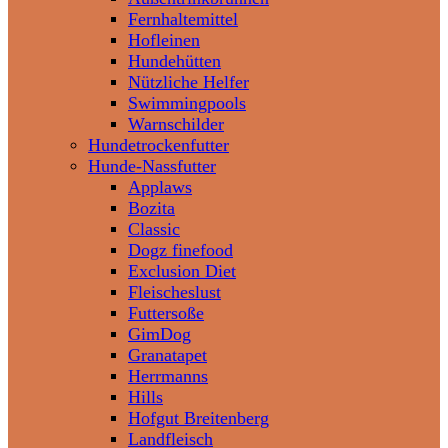
Fernhaltemittel
Hofleinen
Hundehütten
Nützliche Helfer
Swimmingpools
Warnschilder
Hundetrockenfutter
Hunde-Nassfutter
Applaws
Bozita
Classic
Dogz finefood
Exclusion Diet
Fleischeslust
Futtersoße
GimDog
Granatapet
Herrmanns
Hills
Hofgut Breitenberg
Landfleisch