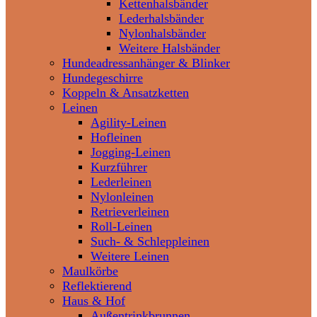
Kettenhalsbänder
Lederhalsbänder
Nylonhalsbänder
Weitere Halsbänder
Hundeadressanhänger & Blinker
Hundegeschirre
Koppeln & Ansatzketten
Leinen
Agility-Leinen
Hofleinen
Jogging-Leinen
Kurzführer
Lederleinen
Nylonleinen
Retrieverleinen
Roll-Leinen
Such- & Schleppleinen
Weitere Leinen
Maulkörbe
Reflektierend
Haus & Hof
Außentrinkbrunnen