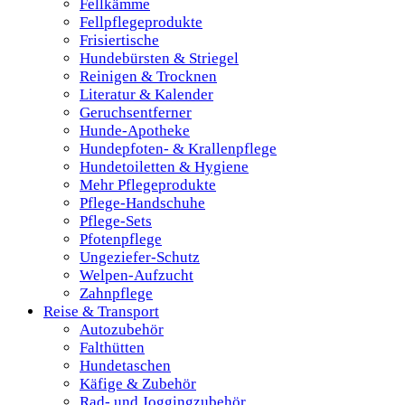
Fellkämme
Fellpflegeprodukte
Frisiertische
Hundebürsten & Striegel
Reinigen & Trocknen
Literatur & Kalender
Geruchsentferner
Hunde-Apotheke
Hundepfoten- & Krallenpflege
Hundetoiletten & Hygiene
Mehr Pflegeprodukte
Pflege-Handschuhe
Pflege-Sets
Pfotenpflege
Ungeziefer-Schutz
Welpen-Aufzucht
Zahnpflege
Reise & Transport
Autozubehör
Falthütten
Hundetaschen
Käfige & Zubehör
Rad- und Joggingzubehör