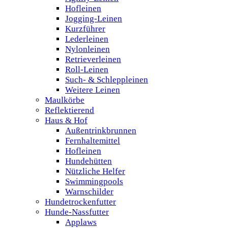
Hofleinen
Jogging-Leinen
Kurzführer
Lederleinen
Nylonleinen
Retrieverleinen
Roll-Leinen
Such- & Schleppleinen
Weitere Leinen
Maulkörbe
Reflektierend
Haus & Hof
Außentrinkbrunnen
Fernhaltemittel
Hofleinen
Hundehütten
Nützliche Helfer
Swimmingpools
Warnschilder
Hundetrockenfutter
Hunde-Nassfutter
Applaws