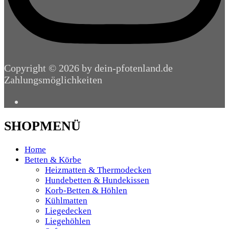
Copyright © 2026 by dein-pfotenland.de
Zahlungsmöglichkeiten
SHOPMENÜ
Home
Betten & Körbe
Heizmatten & Thermodecken
Hundebetten & Hundekissen
Korb-Betten & Höhlen
Kühlmatten
Liegedecken
Liegehöhlen