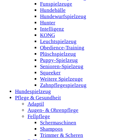
Funspielzeuge
Hundebälle
Hundewurfspielzeug
Hunter
Intelligenz
KONG
Leuchtspielzeug
Obedience-Training
Plüschspielzeug
Puppy-Spielzeug
Senioren-Spielzeug
Squeeker
Weitere Spielzeuge
Zahnpflegespielzeug
Hundespielzeug
Pflege & Gesundheit
Adaptil
Augen- & Ohrenpflege
Fellpflege
Schermaschinen
Shampoos
Trimmer & Scheren