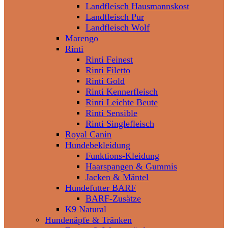
Landfleisch Hausmannskost
Landfleisch Pur
Landfleisch Wolf
Marengo
Rinti
Rinti Feinest
Rinti Filetto
Rinti Gold
Rinti Kennerfleisch
Rinti Leichte Beute
Rinti Sensible
Rinti Singlefleisch
Royal Canin
Hundebekleidung
Funktions-Kleidung
Haarspangen & Gummis
Jacken & Mäntel
Hundefutter BARF
BARF-Zusätze
K9 Natural
Hundenäpfe & Tränken