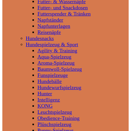
Futter- & Wassernäpfe
Futter- und Snackdosen
Futterspender & Tränken
Napfständer
Napfunterlagen
Reisenäpfe
Hundesnacks
Hundespielzeug & Sport
Agility & Training
Aqua-Spielzeug
Aroma-Spielzeug
Baumwoll-Spielzeug
Funspielzeuge
Hundebälle
Hundewurfspielzeug
Hunter
Intelligenz
KONG
Leuchtspielzeug
Obedience-Training
Plüschspielzeug
Puppy-Spielzeug