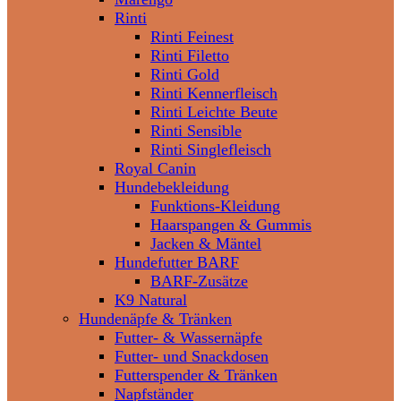
Rinti
Rinti Feinest
Rinti Filetto
Rinti Gold
Rinti Kennerfleisch
Rinti Leichte Beute
Rinti Sensible
Rinti Singlefleisch
Royal Canin
Hundebekleidung
Funktions-Kleidung
Haarspangen & Gummis
Jacken & Mäntel
Hundefutter BARF
BARF-Zusätze
K9 Natural
Hundenäpfe & Tränken
Futter- & Wassernäpfe
Futter- und Snackdosen
Futterspender & Tränken
Napfständer