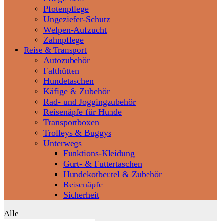
Pfotenpflege
Ungeziefer-Schutz
Welpen-Aufzucht
Zahnpflege
Reise & Transport
Autozubehör
Falthütten
Hundetaschen
Käfige & Zubehör
Rad- und Joggingzubehör
Reisenäpfe für Hunde
Transportboxen
Trolleys & Buggys
Unterwegs
Funktions-Kleidung
Gurt- & Futtertaschen
Hundekotbeutel & Zubehör
Reisenäpfe
Sicherheit
Alle