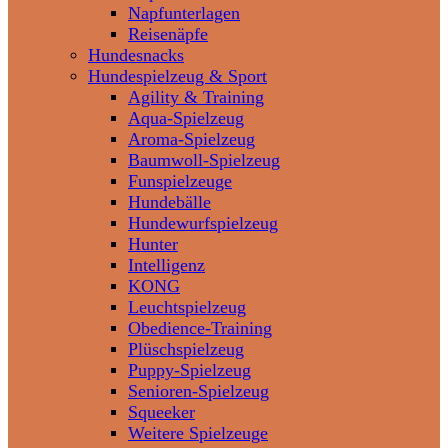
Napfunterlagen
Reisenäpfe
Hundesnacks
Hundespielzeug & Sport
Agility & Training
Aqua-Spielzeug
Aroma-Spielzeug
Baumwoll-Spielzeug
Funspielzeuge
Hundebälle
Hundewurfspielzeug
Hunter
Intelligenz
KONG
Leuchtspielzeug
Obedience-Training
Plüschspielzeug
Puppy-Spielzeug
Senioren-Spielzeug
Squeeker
Weitere Spielzeuge