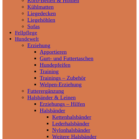
Korb-Betten & Höhlen
Kühlmatten
Liegedecken
Liegehöhlen
Sofas
Fellpflege
Hundewelt
Erziehung
Apportieren
Gurt- und Futtertaschen
Hundepfeifen
Training
Trainings – Zubehör
Welpen-Erziehung
Futterergänzung
Halsbänder & Leinen
Erziehungs – Hilfen
Halsbänder
Kettenhalsbänder
Lederhalsbänder
Nylonhalsbänder
Weitere Halsbänder