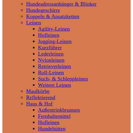
Hundeadressanhänger & Blinker
Hundegeschirre
Koppeln & Ansatzketten
Leinen
Agility-Leinen
Hofleinen
Jogging-Leinen
Kurzführer
Lederleinen
Nylonleinen
Retrieverleinen
Roll-Leinen
Such- & Schleppleinen
Weitere Leinen
Maulkörbe
Reflektierend
Haus & Hof
Außentrinkbrunnen
Fernhaltemittel
Hofleinen
Hundehütten