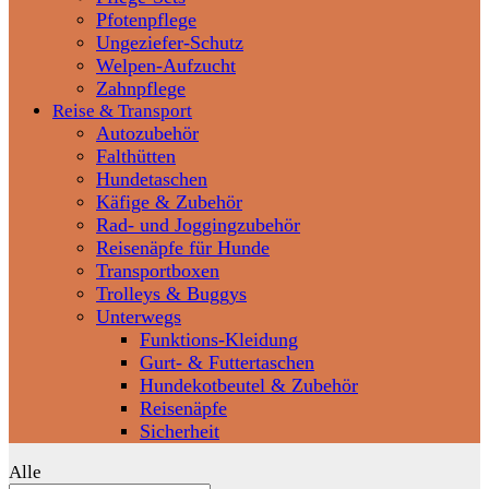
Pfotenpflege
Ungeziefer-Schutz
Welpen-Aufzucht
Zahnpflege
Reise & Transport
Autozubehör
Falthütten
Hundetaschen
Käfige & Zubehör
Rad- und Joggingzubehör
Reisenäpfe für Hunde
Transportboxen
Trolleys & Buggys
Unterwegs
Funktions-Kleidung
Gurt- & Futtertaschen
Hundekotbeutel & Zubehör
Reisenäpfe
Sicherheit
Alle