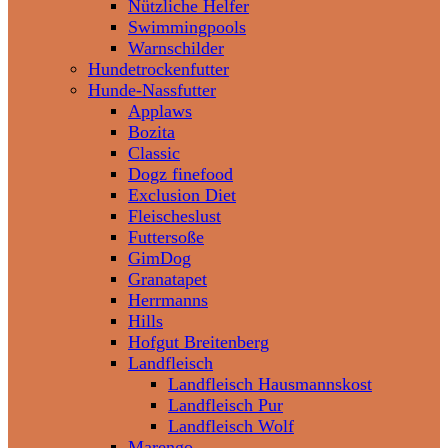
Nützliche Helfer
Swimmingpools
Warnschilder
Hundetrockenfutter
Hunde-Nassfutter
Applaws
Bozita
Classic
Dogz finefood
Exclusion Diet
Fleischeslust
Futtersoße
GimDog
Granatapet
Herrmanns
Hills
Hofgut Breitenberg
Landfleisch
Landfleisch Hausmannskost
Landfleisch Pur
Landfleisch Wolf
Marengo