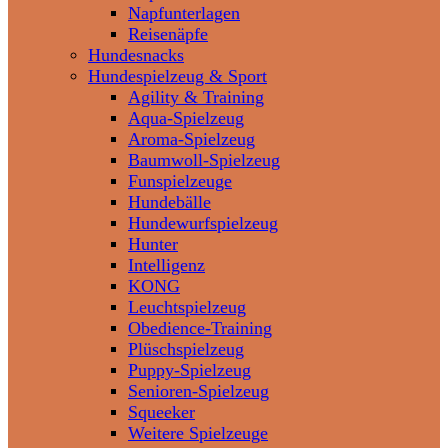
Napfunterlagen
Reisenäpfe
Hundesnacks
Hundespielzeug & Sport
Agility & Training
Aqua-Spielzeug
Aroma-Spielzeug
Baumwoll-Spielzeug
Funspielzeuge
Hundebälle
Hundewurfspielzeug
Hunter
Intelligenz
KONG
Leuchtspielzeug
Obedience-Training
Plüschspielzeug
Puppy-Spielzeug
Senioren-Spielzeug
Squeeker
Weitere Spielzeuge