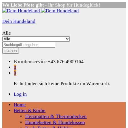
Wo Liebe Pfote gibt
- Ihr Shop für Hundeglück!
Dein Hundeland
Alle
suchen
Kundenservice
+43 676 4909164
0
0
Es befinden sich keine Produkte im Warenkorb.
Log in
Home
Betten & Körbe
Heizmatten & Thermodecken
Hundebetten & Hundekissen