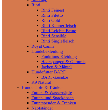
Rinti
Rinti Feinest
Rinti Filetto
Rinti Gold
Rinti Kennerfleisch
Rinti Leichte Beute
Rinti Sensible
Rinti Singlefleisch
Royal Canin
Hundebekleidung
Funktions-Kleidung
Haarspangen & Gummis
Jacken & Mäntel
Hundefutter BARF
BARF-Zusätze
K9 Natural
Hundenäpfe & Tränken
Futter- & Wassernäpfe
Futter- und Snackdosen
Futterspender & Tränken
Napfständer