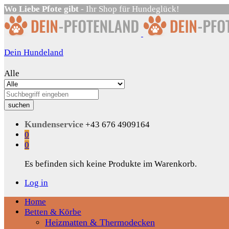
Wo Liebe Pfote gibt
- Ihr Shop für Hundeglück!
Dein Hundeland
Alle
suchen
Kundenservice
+43 676 4909164
0
0
Es befinden sich keine Produkte im Warenkorb.
Log in
Home
Betten & Körbe
Heizmatten & Thermodecken