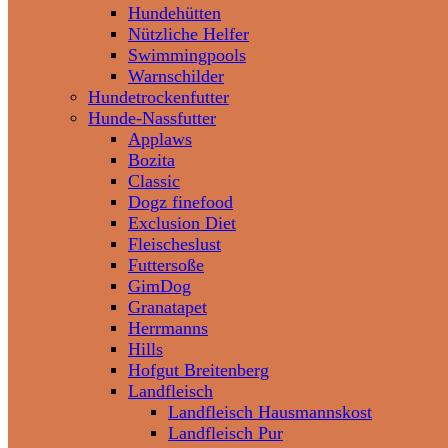
Hundehütten
Nützliche Helfer
Swimmingpools
Warnschilder
Hundetrockenfutter
Hunde-Nassfutter
Applaws
Bozita
Classic
Dogz finefood
Exclusion Diet
Fleischeslust
Futtersoße
GimDog
Granatapet
Herrmanns
Hills
Hofgut Breitenberg
Landfleisch
Landfleisch Hausmannskost
Landfleisch Pur