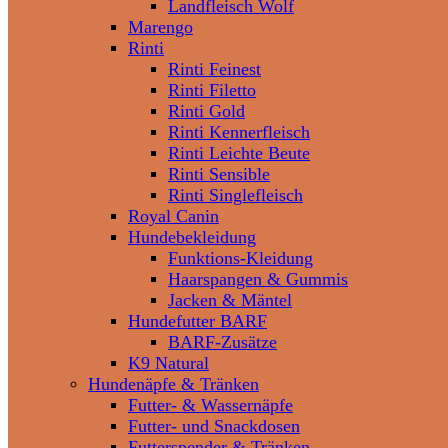
Landfleisch Wolf
Marengo
Rinti
Rinti Feinest
Rinti Filetto
Rinti Gold
Rinti Kennerfleisch
Rinti Leichte Beute
Rinti Sensible
Rinti Singlefleisch
Royal Canin
Hundebekleidung
Funktions-Kleidung
Haarspangen & Gummis
Jacken & Mäntel
Hundefutter BARF
BARF-Zusätze
K9 Natural
Hundenäpfe & Tränken
Futter- & Wassernäpfe
Futter- und Snackdosen
Futterspender & Tränken