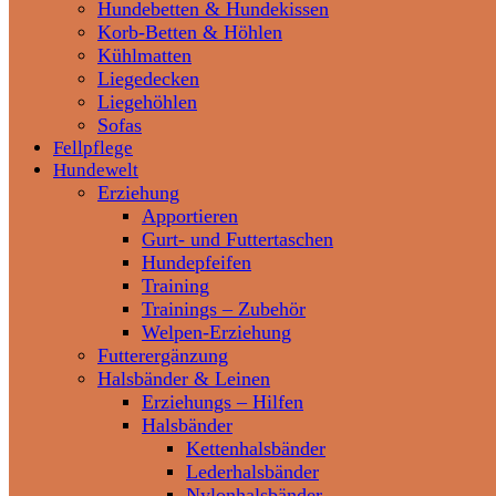
Hundebetten & Hundekissen
Korb-Betten & Höhlen
Kühlmatten
Liegedecken
Liegehöhlen
Sofas
Fellpflege
Hundewelt
Erziehung
Apportieren
Gurt- und Futtertaschen
Hundepfeifen
Training
Trainings – Zubehör
Welpen-Erziehung
Futterergänzung
Halsbänder & Leinen
Erziehungs – Hilfen
Halsbänder
Kettenhalsbänder
Lederhalsbänder
Nylonhalsbänder