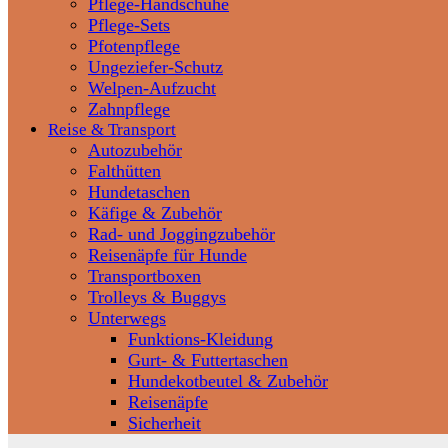
Pflege-Handschuhe
Pflege-Sets
Pfotenpflege
Ungeziefer-Schutz
Welpen-Aufzucht
Zahnpflege
Reise & Transport
Autozubehör
Falthütten
Hundetaschen
Käfige & Zubehör
Rad- und Joggingzubehör
Reisenäpfe für Hunde
Transportboxen
Trolleys & Buggys
Unterwegs
Funktions-Kleidung
Gurt- & Futtertaschen
Hundekotbeutel & Zubehör
Reisenäpfe
Sicherheit