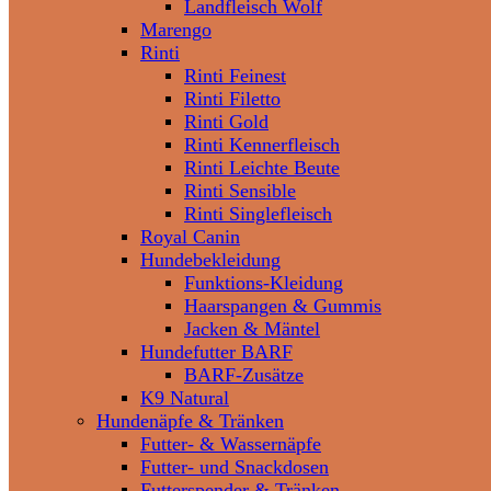
Landfleisch Wolf
Marengo
Rinti
Rinti Feinest
Rinti Filetto
Rinti Gold
Rinti Kennerfleisch
Rinti Leichte Beute
Rinti Sensible
Rinti Singlefleisch
Royal Canin
Hundebekleidung
Funktions-Kleidung
Haarspangen & Gummis
Jacken & Mäntel
Hundefutter BARF
BARF-Zusätze
K9 Natural
Hundenäpfe & Tränken
Futter- & Wassernäpfe
Futter- und Snackdosen
Futterspender & Tränken