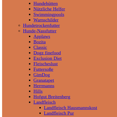
Hundehütten
Nützliche Helfer
Swimmingpools
Warnschilder
Hundetrockenfutter
Hunde-Nassfutter
Applaws
Bozita
Classic
Dogz finefood
Exclusion Diet
Fleischeslust
Futtersoße
GimDog
Granatapet
Herrmanns
Hills
Hofgut Breitenberg
Landfleisch
Landfleisch Hausmannskost
Landfleisch Pur