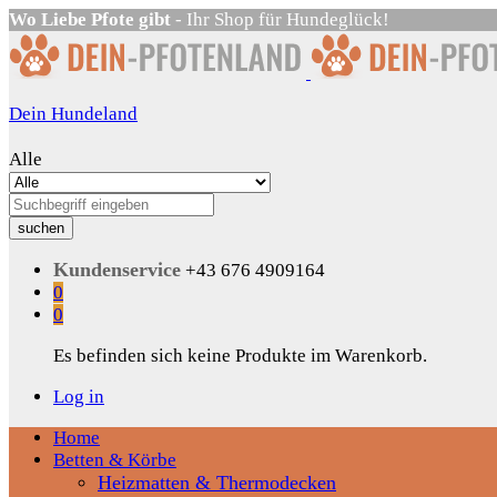
Wo Liebe Pfote gibt
- Ihr Shop für Hundeglück!
Dein Hundeland
Alle
suchen
Kundenservice
+43 676 4909164
0
0
Es befinden sich keine Produkte im Warenkorb.
Log in
Home
Betten & Körbe
Heizmatten & Thermodecken