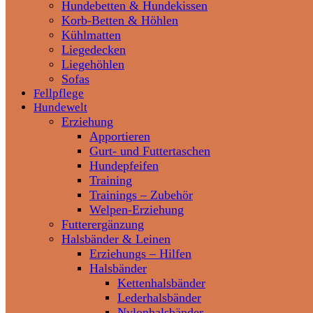
Hundebetten & Hundekissen
Korb-Betten & Höhlen
Kühlmatten
Liegedecken
Liegehöhlen
Sofas
Fellpflege
Hundewelt
Erziehung
Apportieren
Gurt- und Futtertaschen
Hundepfeifen
Training
Trainings – Zubehör
Welpen-Erziehung
Futterergänzung
Halsbänder & Leinen
Erziehungs – Hilfen
Halsbänder
Kettenhalsbänder
Lederhalsbänder
Nylonhalsbänder