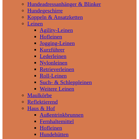
Hundeadressanhänger & Blinker
Hundegeschirre
Koppeln & Ansatzketten
Leinen
Agility-Leinen
Hofleinen
Jogging-Leinen
Kurzführer
Lederleinen
Nylonleinen
Retrieverleinen
Roll-Leinen
Such- & Schleppleinen
Weitere Leinen
Maulkörbe
Reflektierend
Haus & Hof
Außentrinkbrunnen
Fernhaltemittel
Hofleinen
Hundehütten