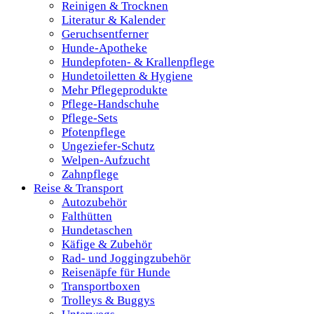
Reinigen & Trocknen
Literatur & Kalender
Geruchsentferner
Hunde-Apotheke
Hundepfoten- & Krallenpflege
Hundetoiletten & Hygiene
Mehr Pflegeprodukte
Pflege-Handschuhe
Pflege-Sets
Pfotenpflege
Ungeziefer-Schutz
Welpen-Aufzucht
Zahnpflege
Reise & Transport
Autozubehör
Falthütten
Hundetaschen
Käfige & Zubehör
Rad- und Joggingzubehör
Reisenäpfe für Hunde
Transportboxen
Trolleys & Buggys