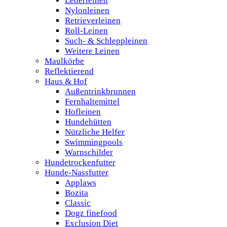
Lederleinen
Nylonleinen
Retrieverleinen
Roll-Leinen
Such- & Schleppleinen
Weitere Leinen
Maulkörbe
Reflektierend
Haus & Hof
Außentrinkbrunnen
Fernhaltemittel
Hofleinen
Hundehütten
Nützliche Helfer
Swimmingpools
Warnschilder
Hundetrockenfutter
Hunde-Nassfutter
Applaws
Bozita
Classic
Dogz finefood
Exclusion Diet