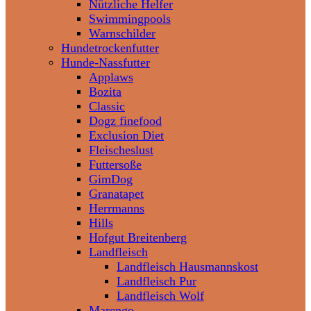
Nützliche Helfer
Swimmingpools
Warnschilder
Hundetrockenfutter
Hunde-Nassfutter
Applaws
Bozita
Classic
Dogz finefood
Exclusion Diet
Fleischeslust
Futtersoße
GimDog
Granatapet
Herrmanns
Hills
Hofgut Breitenberg
Landfleisch
Landfleisch Hausmannskost
Landfleisch Pur
Landfleisch Wolf
Marengo