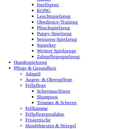
Intelligenz
KONG
Leuchtspielzeug
Obedience-Training
Plüschspielzeug
Puppy-Spielzeug
Senioren-Spielzeug
Squeeker
Weitere Spielzeuge
Zahnpflegespielzeug
Hundespielzeug
Pflege & Gesundheit
Adaptil
Augen- & Ohrenpflege
Fellpflege
Schermaschinen
Shampoos
Trimmer & Scheren
Fellkämme
Fellpflegeprodukte
Frisiertische
Hundebürsten & Striegel