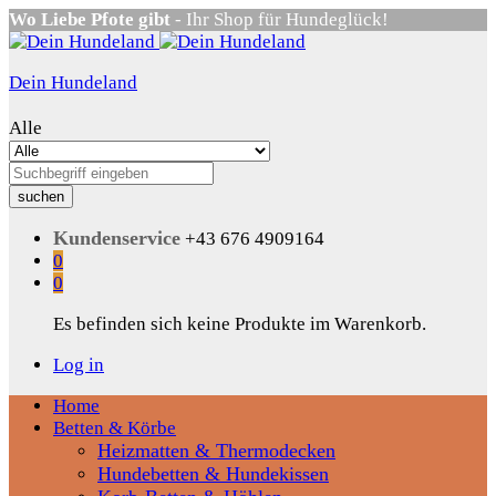
Wo Liebe Pfote gibt
- Ihr Shop für Hundeglück!
Dein Hundeland
Alle
suchen
Kundenservice
+43 676 4909164
0
0
Es befinden sich keine Produkte im Warenkorb.
Log in
Home
Betten & Körbe
Heizmatten & Thermodecken
Hundebetten & Hundekissen