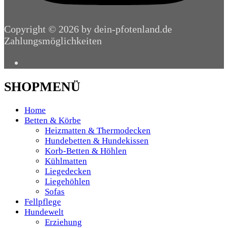
Copyright © 2026 by dein-pfotenland.de
Zahlungsmöglichkeiten
SHOPMENÜ
Home
Betten & Körbe
Heizmatten & Thermodecken
Hundebetten & Hundekissen
Korb-Betten & Höhlen
Kühlmatten
Liegedecken
Liegehöhlen
Sofas
Fellpflege
Hundewelt
Erziehung