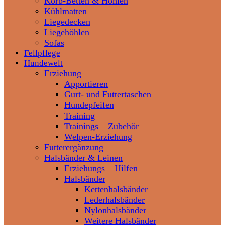
Korb-Betten & Höhlen
Kühlmatten
Liegedecken
Liegehöhlen
Sofas
Fellpflege
Hundewelt
Erziehung
Apportieren
Gurt- und Futtertaschen
Hundepfeifen
Training
Trainings – Zubehör
Welpen-Erziehung
Futterergänzung
Halsbänder & Leinen
Erziehungs – Hilfen
Halsbänder
Kettenhalsbänder
Lederhalsbänder
Nylonhalsbänder
Weitere Halsbänder