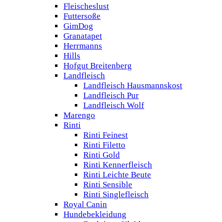
Fleischeslust
Futtersoße
GimDog
Granatapet
Herrmanns
Hills
Hofgut Breitenberg
Landfleisch
Landfleisch Hausmannskost
Landfleisch Pur
Landfleisch Wolf
Marengo
Rinti
Rinti Feinest
Rinti Filetto
Rinti Gold
Rinti Kennerfleisch
Rinti Leichte Beute
Rinti Sensible
Rinti Singlefleisch
Royal Canin
Hundebekleidung