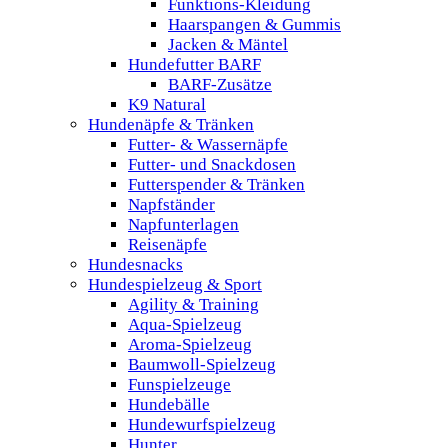
Funktions-Kleidung
Haarspangen & Gummis
Jacken & Mäntel
Hundefutter BARF
BARF-Zusätze
K9 Natural
Hundenäpfe & Tränken
Futter- & Wassernäpfe
Futter- und Snackdosen
Futterspender & Tränken
Napfständer
Napfunterlagen
Reisenäpfe
Hundesnacks
Hundespielzeug & Sport
Agility & Training
Aqua-Spielzeug
Aroma-Spielzeug
Baumwoll-Spielzeug
Funspielzeuge
Hundebälle
Hundewurfspielzeug
Hunter