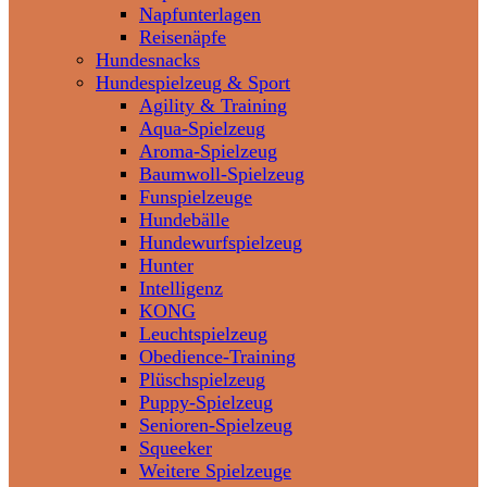
Napfunterlagen
Reisenäpfe
Hundesnacks
Hundespielzeug & Sport
Agility & Training
Aqua-Spielzeug
Aroma-Spielzeug
Baumwoll-Spielzeug
Funspielzeuge
Hundebälle
Hundewurfspielzeug
Hunter
Intelligenz
KONG
Leuchtspielzeug
Obedience-Training
Plüschspielzeug
Puppy-Spielzeug
Senioren-Spielzeug
Squeeker
Weitere Spielzeuge