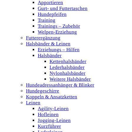
Apportieren
Gurt- und Futtertaschen
Hundepfeifen
Training
Trainings – Zubehör
Welpen-Erziehung
Futterergänzung
Halsbänder & Leinen
Erziehungs – Hilfen
Halsbänder
Kettenhalsbänder
Lederhalsbänder
Nylonhalsbänder
Weitere Halsbänder
Hundeadressanhänger & Blinker
Hundegeschirre
Koppeln & Ansatzketten
Leinen
Agility-Leinen
Hofleinen
Jogging-Leinen
Kurzführer