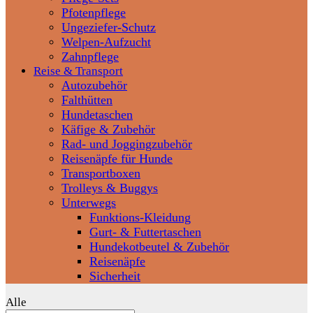
Pfotenpflege
Ungeziefer-Schutz
Welpen-Aufzucht
Zahnpflege
Reise & Transport
Autozubehör
Falthütten
Hundetaschen
Käfige & Zubehör
Rad- und Joggingzubehör
Reisenäpfe für Hunde
Transportboxen
Trolleys & Buggys
Unterwegs
Funktions-Kleidung
Gurt- & Futtertaschen
Hundekotbeutel & Zubehör
Reisenäpfe
Sicherheit
Alle