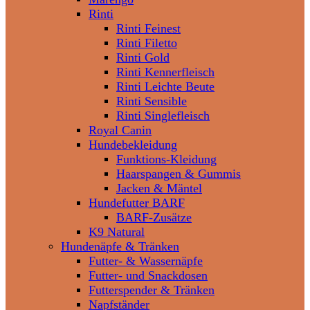
Rinti
Rinti Feinest
Rinti Filetto
Rinti Gold
Rinti Kennerfleisch
Rinti Leichte Beute
Rinti Sensible
Rinti Singlefleisch
Royal Canin
Hundebekleidung
Funktions-Kleidung
Haarspangen & Gummis
Jacken & Mäntel
Hundefutter BARF
BARF-Zusätze
K9 Natural
Hundenäpfe & Tränken
Futter- & Wassernäpfe
Futter- und Snackdosen
Futterspender & Tränken
Napfständer