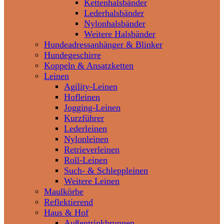
Kettenhalsbänder
Lederhalsbänder
Nylonhalsbänder
Weitere Halsbänder
Hundeadressanhänger & Blinker
Hundegeschirre
Koppeln & Ansatzketten
Leinen
Agility-Leinen
Hofleinen
Jogging-Leinen
Kurzführer
Lederleinen
Nylonleinen
Retrieverleinen
Roll-Leinen
Such- & Schleppleinen
Weitere Leinen
Maulkörbe
Reflektierend
Haus & Hof
Außentrinkbrunnen