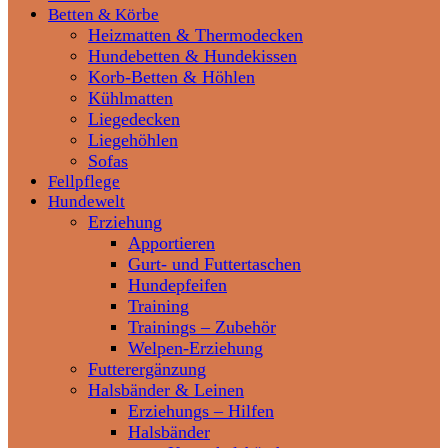
Betten & Körbe
Heizmatten & Thermodecken
Hundebetten & Hundekissen
Korb-Betten & Höhlen
Kühlmatten
Liegedecken
Liegehöhlen
Sofas
Fellpflege
Hundewelt
Erziehung
Apportieren
Gurt- und Futtertaschen
Hundepfeifen
Training
Trainings – Zubehör
Welpen-Erziehung
Futterergänzung
Halsbänder & Leinen
Erziehungs – Hilfen
Halsbänder