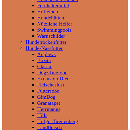
Fernhaltemittel
Hofleinen
Hundehütten
Nützliche Helfer
Swimmingpools
Warnschilder
Hundetrockenfutter
Hunde-Nassfutter
Applaws
Bozita
Classic
Dogz finefood
Exclusion Diet
Fleischeslust
Futtersoße
GimDog
Granatapet
Herrmanns
Hills
Hofgut Breitenberg
Landfleisch