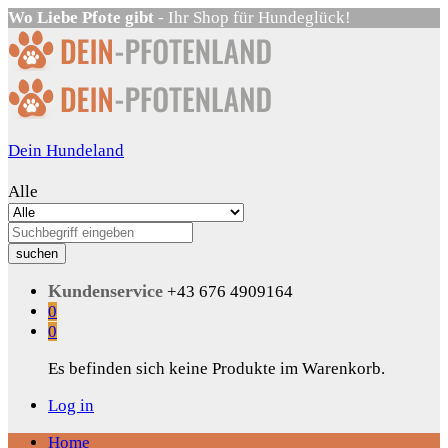
Wo Liebe Pfote gibt
- Ihr Shop für Hundeglück!
Dein Hundeland
Alle
suchen
Kundenservice
+43 676 4909164
0
0
Es befinden sich keine Produkte im Warenkorb.
Log in
Home