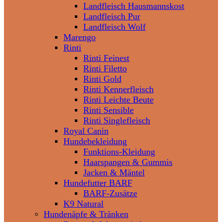
Landfleisch Hausmannskost
Landfleisch Pur
Landfleisch Wolf
Marengo
Rinti
Rinti Feinest
Rinti Filetto
Rinti Gold
Rinti Kennerfleisch
Rinti Leichte Beute
Rinti Sensible
Rinti Singlefleisch
Royal Canin
Hundebekleidung
Funktions-Kleidung
Haarspangen & Gummis
Jacken & Mäntel
Hundefutter BARF
BARF-Zusätze
K9 Natural
Hundenäpfe & Tränken