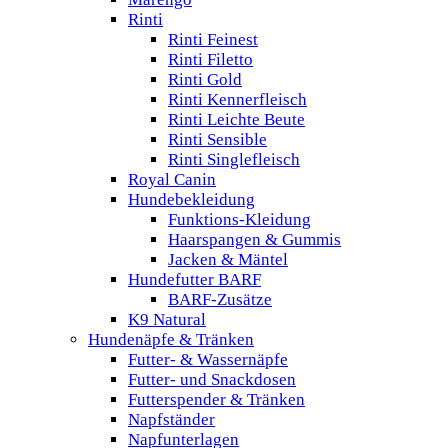
Rinti
Rinti Feinest
Rinti Filetto
Rinti Gold
Rinti Kennerfleisch
Rinti Leichte Beute
Rinti Sensible
Rinti Singlefleisch
Royal Canin
Hundebekleidung
Funktions-Kleidung
Haarspangen & Gummis
Jacken & Mäntel
Hundefutter BARF
BARF-Zusätze
K9 Natural
Hundenäpfe & Tränken
Futter- & Wassernäpfe
Futter- und Snackdosen
Futterspender & Tränken
Napfständer
Napfunterlagen