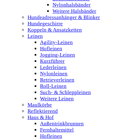
Nylonhalsbänder
Weitere Halsbänder
Hundeadressanhänger & Blinker
Hundegeschirre
Koppeln & Ansatzketten
Leinen
Agility-Leinen
Hofleinen
Jogging-Leinen
Kurzführer
Lederleinen
Nylonleinen
Retrieverleinen
Roll-Leinen
Such- & Schleppleinen
Weitere Leinen
Maulkörbe
Reflektierend
Haus & Hof
Außentrinkbrunnen
Fernhaltemittel
Hofleinen