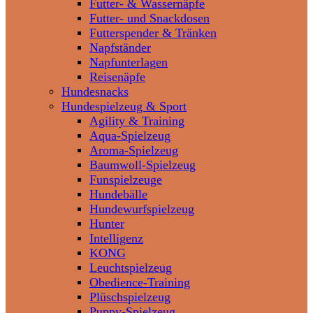
Futter- & Wassernäpfe
Futter- und Snackdosen
Futterspender & Tränken
Napfständer
Napfunterlagen
Reisenäpfe
Hundesnacks
Hundespielzeug & Sport
Agility & Training
Aqua-Spielzeug
Aroma-Spielzeug
Baumwoll-Spielzeug
Funspielzeuge
Hundebälle
Hundewurfspielzeug
Hunter
Intelligenz
KONG
Leuchtspielzeug
Obedience-Training
Plüschspielzeug
Puppy-Spielzeug