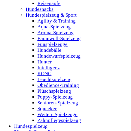
Reisenäpfe
Hundesnacks
Hundespielzeug & Sport
Agility & Training
Aqua-Spielzeug
Aroma-Spielzeug
Baumwoll-Spielzeug
Funspielzeuge
Hundebälle
Hundewurfspielzeug
Hunter
Intelligenz
KONG
Leuchtspielzeug
Obedience-Training
Plüschspielzeug
Puppy-Spielzeug
Senioren-Spielzeug
Squeeker
Weitere Spielzeuge
Zahnpflegespielzeug
Hundespielzeug