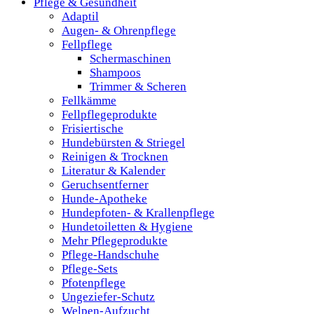
Pflege & Gesundheit
Adaptil
Augen- & Ohrenpflege
Fellpflege
Schermaschinen
Shampoos
Trimmer & Scheren
Fellkämme
Fellpflegeprodukte
Frisiertische
Hundebürsten & Striegel
Reinigen & Trocknen
Literatur & Kalender
Geruchsentferner
Hunde-Apotheke
Hundepfoten- & Krallenpflege
Hundetoiletten & Hygiene
Mehr Pflegeprodukte
Pflege-Handschuhe
Pflege-Sets
Pfotenpflege
Ungeziefer-Schutz
Welpen-Aufzucht