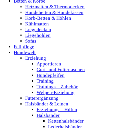
Betten & Körbe
Heizmatten & Thermodecken
Hundebetten & Hundekissen
Korb-Betten & Höhlen
Kühlmatten
Liegedecken
Liegehöhlen
Sofas
Fellpflege
Hundewelt
Erziehung
Apportieren
Gurt- und Futtertaschen
Hundepfeifen
Training
Trainings – Zubehör
Welpen-Erziehung
Futterergänzung
Halsbänder & Leinen
Erziehungs – Hilfen
Halsbänder
Kettenhalsbänder
Lederhalsbänder