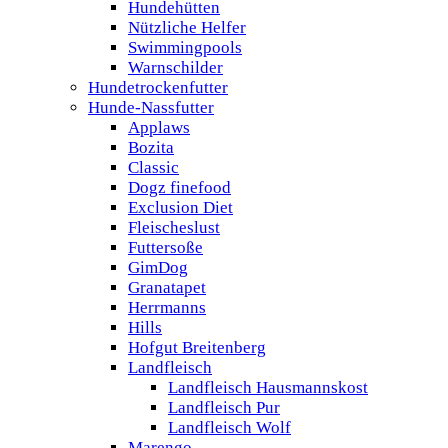
Hundehütten
Nützliche Helfer
Swimmingpools
Warnschilder
Hundetrockenfutter
Hunde-Nassfutter
Applaws
Bozita
Classic
Dogz finefood
Exclusion Diet
Fleischeslust
Futtersoße
GimDog
Granatapet
Herrmanns
Hills
Hofgut Breitenberg
Landfleisch
Landfleisch Hausmannskost
Landfleisch Pur
Landfleisch Wolf
Marengo