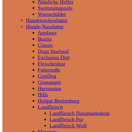
Nützliche Helfer
Swimmingpools
Warnschilder
Hundetrockenfutter
Hunde-Nassfutter
Applaws
Bozita
Classic
Dogz finefood
Exclusion Diet
Fleischeslust
Futtersoße
GimDog
Granatapet
Herrmanns
Hills
Hofgut Breitenberg
Landfleisch
Landfleisch Hausmannskost
Landfleisch Pur
Landfleisch Wolf
Marengo