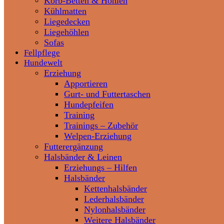
Korb-Betten & Höhlen
Kühlmatten
Liegedecken
Liegehöhlen
Sofas
Fellpflege
Hundewelt
Erziehung
Apportieren
Gurt- und Futtertaschen
Hundepfeifen
Training
Trainings – Zubehör
Welpen-Erziehung
Futterergänzung
Halsbänder & Leinen
Erziehungs – Hilfen
Halsbänder
Kettenhalsbänder
Lederhalsbänder
Nylonhalsbänder
Weitere Halsbänder