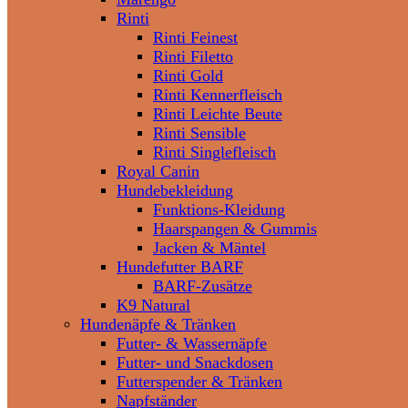
Rinti
Rinti Feinest
Rinti Filetto
Rinti Gold
Rinti Kennerfleisch
Rinti Leichte Beute
Rinti Sensible
Rinti Singlefleisch
Royal Canin
Hundebekleidung
Funktions-Kleidung
Haarspangen & Gummis
Jacken & Mäntel
Hundefutter BARF
BARF-Zusätze
K9 Natural
Hundenäpfe & Tränken
Futter- & Wassernäpfe
Futter- und Snackdosen
Futterspender & Tränken
Napfständer