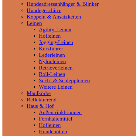
Hundeadressanhänger & Blinker
Hundegeschirre
Koppeln & Ansatzketten
Leinen
Agility-Leinen
Hofleinen
Jogging-Leinen
Kurzführer
Lederleinen
Nylonleinen
Retrieverleinen
Roll-Leinen
Such- & Schleppleinen
Weitere Leinen
Maulkörbe
Reflektierend
Haus & Hof
Außentrinkbrunnen
Fernhaltemittel
Hofleinen
Hundehütten