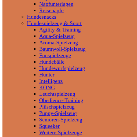
Napfunterlagen
Reisenäpfe
Hundesnacks
Hundespielzeug & Sport
Agility & Training
Aqua-Spielzeug
Aroma-Spielzeug
Baumwoll-Spielzeug
Funspielzeuge
Hundebälle
Hundewurfspielzeug
Hunter
Intelligenz
KONG
Leuchtspielzeug
Obedience-Training
Plüschspielzeug
Puppy-Spielzeug
Senioren-Spielzeug
Squeeker
Weitere Spielzeuge