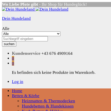
Wo Liebe Pfote gibt
- Ihr Shop für Hundeglück!
Dein Hundeland
Alle
suchen
Kundenservice
+43 676 4909164
0
0
Es befinden sich keine Produkte im Warenkorb.
Log in
Home
Betten & Körbe
Heizmatten & Thermodecken
Hundebetten & Hundekissen