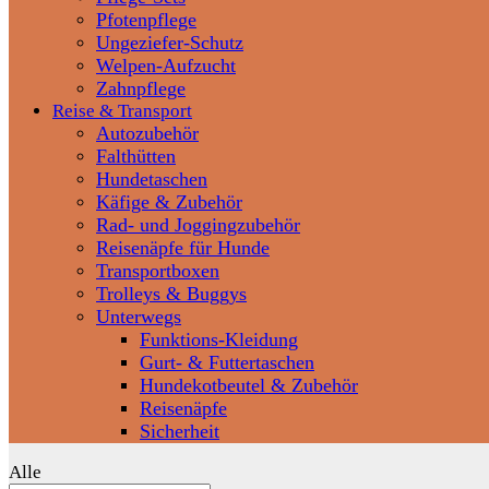
Pfotenpflege
Ungeziefer-Schutz
Welpen-Aufzucht
Zahnpflege
Reise & Transport
Autozubehör
Falthütten
Hundetaschen
Käfige & Zubehör
Rad- und Joggingzubehör
Reisenäpfe für Hunde
Transportboxen
Trolleys & Buggys
Unterwegs
Funktions-Kleidung
Gurt- & Futtertaschen
Hundekotbeutel & Zubehör
Reisenäpfe
Sicherheit
Alle