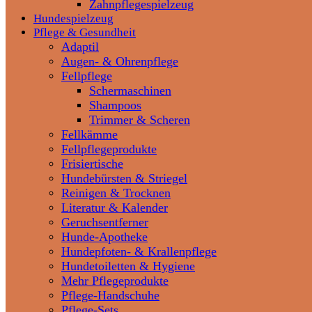
Zahnpflegespielzeug
Hundespielzeug
Pflege & Gesundheit
Adaptil
Augen- & Ohrenpflege
Fellpflege
Schermaschinen
Shampoos
Trimmer & Scheren
Fellkämme
Fellpflegeprodukte
Frisiertische
Hundebürsten & Striegel
Reinigen & Trocknen
Literatur & Kalender
Geruchsentferner
Hunde-Apotheke
Hundepfoten- & Krallenpflege
Hundetoiletten & Hygiene
Mehr Pflegeprodukte
Pflege-Handschuhe
Pflege-Sets