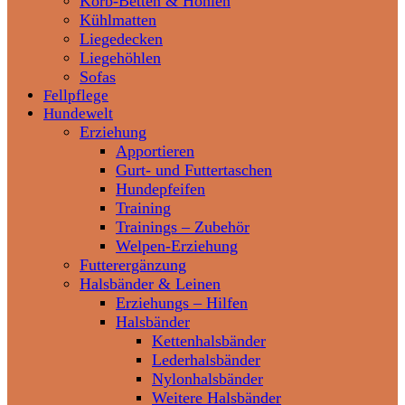
Korb-Betten & Höhlen
Kühlmatten
Liegedecken
Liegehöhlen
Sofas
Fellpflege
Hundewelt
Erziehung
Apportieren
Gurt- und Futtertaschen
Hundepfeifen
Training
Trainings – Zubehör
Welpen-Erziehung
Futterergänzung
Halsbänder & Leinen
Erziehungs – Hilfen
Halsbänder
Kettenhalsbänder
Lederhalsbänder
Nylonhalsbänder
Weitere Halsbänder