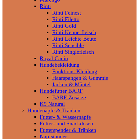
Rinti
Rinti Feinest
Rinti Filetto
Rinti Gold
Rinti Kennerfleisch
Rinti Leichte Beute
Rinti Sensible
Rinti Singlefleisch
Royal Canin
Hundebekleidung
Funktions-Kleidung
Haarspangen & Gummis
Jacken & Mäntel
Hundefutter BARF
BARF-Zusätze
K9 Natural
Hundenäpfe & Tränken
Futter- & Wassernäpfe
Futter- und Snackdosen
Futterspender & Tränken
Napfständer