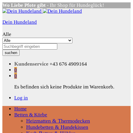
Wo Liebe Pfote gibt
- Ihr Shop für Hundeglück!
Dein Hundeland
Alle
suchen
Kundenservice
+43 676 4909164
0
0
Es befinden sich keine Produkte im Warenkorb.
Log in
Home
Betten & Körbe
Heizmatten & Thermodecken
Hundebetten & Hundekissen