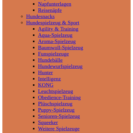
Napfunterlagen
Reisenäpfe
Hundesnacks
Hundespielzeug & Sport
Agility & Training
Aqua-Spielzeug
Aroma-Spielzeug
Baumwoll-Spielzeug
Funspielzeuge
Hundebälle
Hundewurfspielzeug
Hunter
Intelligenz
KONG
Leuchtspielzeug
Obedience-Training
Plüschspielzeug
Puppy-Spielzeug
Senioren-Spielzeug
Squeeker
Weitere Spielzeuge