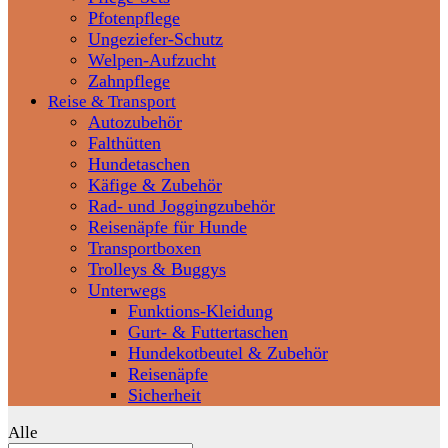
Pfotenpflege
Ungeziefer-Schutz
Welpen-Aufzucht
Zahnpflege
Reise & Transport
Autozubehör
Falthütten
Hundetaschen
Käfige & Zubehör
Rad- und Joggingzubehör
Reisenäpfe für Hunde
Transportboxen
Trolleys & Buggys
Unterwegs
Funktions-Kleidung
Gurt- & Futtertaschen
Hundekotbeutel & Zubehör
Reisenäpfe
Sicherheit
Alle