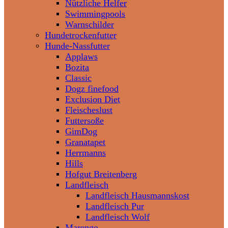
Nützliche Helfer
Swimmingpools
Warnschilder
Hundetrockenfutter
Hunde-Nassfutter
Applaws
Bozita
Classic
Dogz finefood
Exclusion Diet
Fleischeslust
Futtersoße
GimDog
Granatapet
Herrmanns
Hills
Hofgut Breitenberg
Landfleisch
Landfleisch Hausmannskost
Landfleisch Pur
Landfleisch Wolf
Marengo