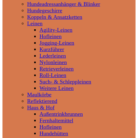
Hundeadressanhänger & Blinker
Hundegeschirre
Koppeln & Ansatzketten
Leinen
Agility-Leinen
Hofleinen
Jogging-Leinen
Kurzführer
Lederleinen
Nylonleinen
Retrieverleinen
Roll-Leinen
Such- & Schleppleinen
Weitere Leinen
Maulkörbe
Reflektierend
Haus & Hof
Außentrinkbrunnen
Fernhaltemittel
Hofleinen
Hundehütten