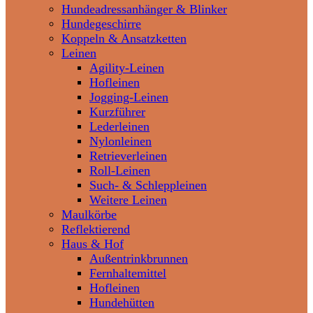
Hundeadressanhänger & Blinker
Hundegeschirre
Koppeln & Ansatzketten
Leinen
Agility-Leinen
Hofleinen
Jogging-Leinen
Kurzführer
Lederleinen
Nylonleinen
Retrieverleinen
Roll-Leinen
Such- & Schleppleinen
Weitere Leinen
Maulkörbe
Reflektierend
Haus & Hof
Außentrinkbrunnen
Fernhaltemittel
Hofleinen
Hundehütten