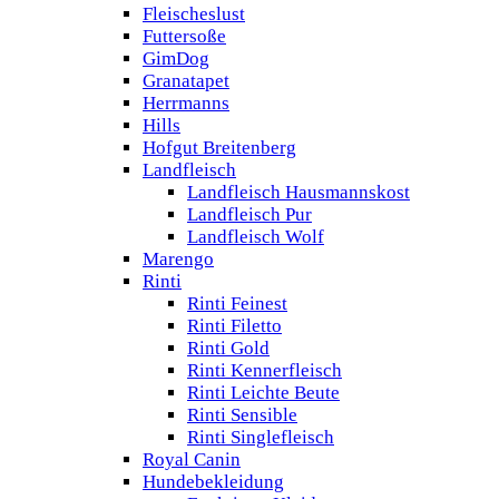
Fleischeslust
Futtersoße
GimDog
Granatapet
Herrmanns
Hills
Hofgut Breitenberg
Landfleisch
Landfleisch Hausmannskost
Landfleisch Pur
Landfleisch Wolf
Marengo
Rinti
Rinti Feinest
Rinti Filetto
Rinti Gold
Rinti Kennerfleisch
Rinti Leichte Beute
Rinti Sensible
Rinti Singlefleisch
Royal Canin
Hundebekleidung