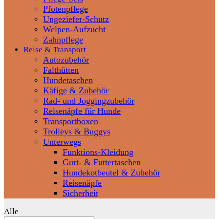
Pfotenpflege
Ungeziefer-Schutz
Welpen-Aufzucht
Zahnpflege
Reise & Transport
Autozubehör
Falthütten
Hundetaschen
Käfige & Zubehör
Rad- und Joggingzubehör
Reisenäpfe für Hunde
Transportboxen
Trolleys & Buggys
Unterwegs
Funktions-Kleidung
Gurt- & Futtertaschen
Hundekotbeutel & Zubehör
Reisenäpfe
Sicherheit
Alle