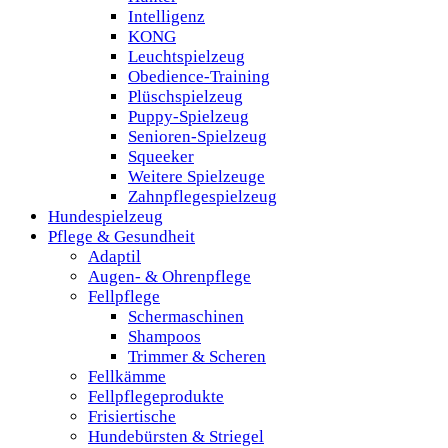
Intelligenz
KONG
Leuchtspielzeug
Obedience-Training
Plüschspielzeug
Puppy-Spielzeug
Senioren-Spielzeug
Squeeker
Weitere Spielzeuge
Zahnpflegespielzeug
Hundespielzeug
Pflege & Gesundheit
Adaptil
Augen- & Ohrenpflege
Fellpflege
Schermaschinen
Shampoos
Trimmer & Scheren
Fellkämme
Fellpflegeprodukte
Frisiertische
Hundebürsten & Striegel