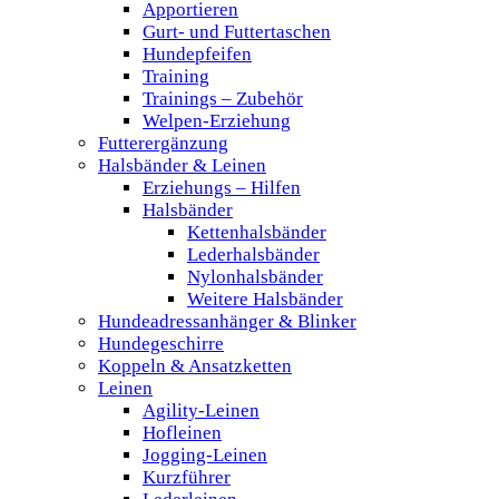
Apportieren
Gurt- und Futtertaschen
Hundepfeifen
Training
Trainings – Zubehör
Welpen-Erziehung
Futterergänzung
Halsbänder & Leinen
Erziehungs – Hilfen
Halsbänder
Kettenhalsbänder
Lederhalsbänder
Nylonhalsbänder
Weitere Halsbänder
Hundeadressanhänger & Blinker
Hundegeschirre
Koppeln & Ansatzketten
Leinen
Agility-Leinen
Hofleinen
Jogging-Leinen
Kurzführer