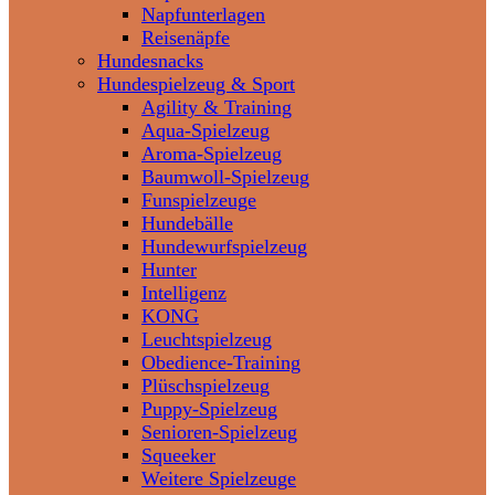
Napfunterlagen
Reisenäpfe
Hundesnacks
Hundespielzeug & Sport
Agility & Training
Aqua-Spielzeug
Aroma-Spielzeug
Baumwoll-Spielzeug
Funspielzeuge
Hundebälle
Hundewurfspielzeug
Hunter
Intelligenz
KONG
Leuchtspielzeug
Obedience-Training
Plüschspielzeug
Puppy-Spielzeug
Senioren-Spielzeug
Squeeker
Weitere Spielzeuge