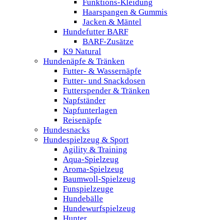
Funktions-Kleidung
Haarspangen & Gummis
Jacken & Mäntel
Hundefutter BARF
BARF-Zusätze
K9 Natural
Hundenäpfe & Tränken
Futter- & Wassernäpfe
Futter- und Snackdosen
Futterspender & Tränken
Napfständer
Napfunterlagen
Reisenäpfe
Hundesnacks
Hundespielzeug & Sport
Agility & Training
Aqua-Spielzeug
Aroma-Spielzeug
Baumwoll-Spielzeug
Funspielzeuge
Hundebälle
Hundewurfspielzeug
Hunter