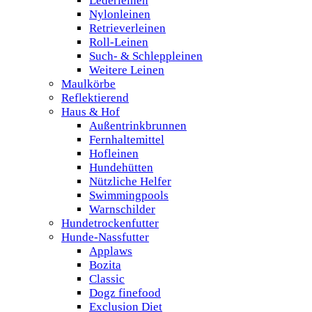
Lederleinen
Nylonleinen
Retrieverleinen
Roll-Leinen
Such- & Schleppleinen
Weitere Leinen
Maulkörbe
Reflektierend
Haus & Hof
Außentrinkbrunnen
Fernhaltemittel
Hofleinen
Hundehütten
Nützliche Helfer
Swimmingpools
Warnschilder
Hundetrockenfutter
Hunde-Nassfutter
Applaws
Bozita
Classic
Dogz finefood
Exclusion Diet