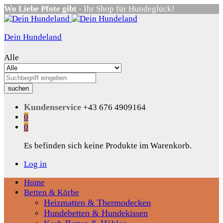
Wo Liebe Pfote gibt
- Ihr Shop für Hundeglück!
Dein Hundeland
Alle
suchen
Kundenservice
+43 676 4909164
0
0
Es befinden sich keine Produkte im Warenkorb.
Log in
Home
Betten & Körbe
Heizmatten & Thermodecken
Hundebetten & Hundekissen