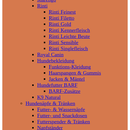
Rinti
Rinti Feinest
Rinti Filetto
Rinti Gold
Rinti Kennerfleisch
Rinti Leichte Beute
Rinti Sensible
Rinti Singlefleisch
Royal Canin
Hundebekleidung
Funktions-Kleidung
Haarspangen & Gummis
Jacken & Mäntel
Hundefutter BARF
BARF-Zusätze
K9 Natural
Hundenäpfe & Tränken
Futter- & Wassernäpfe
Futter- und Snackdosen
Futterspender & Tränken
Napfständer