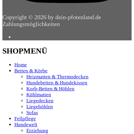
Copyright © 2026 by dein-pfotenland.de
Zahlungsmöglichkeiten
SHOPMENÜ
Home
Betten & Körbe
Heizmatten & Thermodecken
Hundebetten & Hundekissen
Korb-Betten & Höhlen
Kühlmatten
Liegedecken
Liegehöhlen
Sofas
Fellpflege
Hundewelt
Erziehung