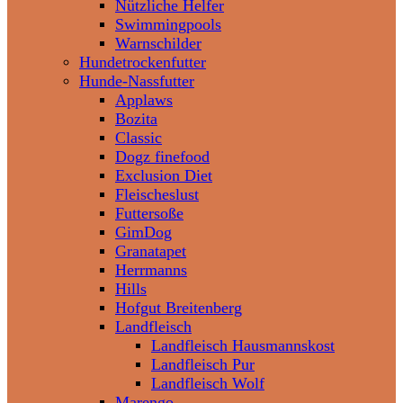
Nützliche Helfer
Swimmingpools
Warnschilder
Hundetrockenfutter
Hunde-Nassfutter
Applaws
Bozita
Classic
Dogz finefood
Exclusion Diet
Fleischeslust
Futtersoße
GimDog
Granatapet
Herrmanns
Hills
Hofgut Breitenberg
Landfleisch
Landfleisch Hausmannskost
Landfleisch Pur
Landfleisch Wolf
Marengo