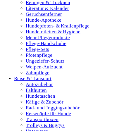
Reinigen & Trocknen
Literatur & Kalender
Geruchsentferner
Hunde-Apotheke
Hundepfoten- & Krallenpflege
Hundetoiletten & Hygiene
Mehr Pflegeprodukte
Pflege-Handschuhe
Pflege-Sets
Pfotenpflege
Ungeziefer-Schutz
Welpen-Aufzucht
Zahnpflege
Reise & Transport
Autozubehör
Falthütten
Hundetaschen
Käfige & Zubehör
Rad- und Joggingzubehör
Reisenäpfe für Hunde
Transportboxen
Trolleys & Buggys