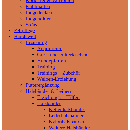
Korb-Betten & Höhlen
Kühlmatten
Liegedecken
Liegehöhlen
Sofas
Fellpflege
Hundewelt
Erziehung
Apportieren
Gurt- und Futtertaschen
Hundepfeifen
Training
Trainings – Zubehör
Welpen-Erziehung
Futterergänzung
Halsbänder & Leinen
Erziehungs – Hilfen
Halsbänder
Kettenhalsbänder
Lederhalsbänder
Nylonhalsbänder
Weitere Halsbänder