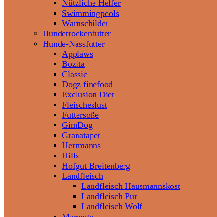
Nützliche Helfer
Swimmingpools
Warnschilder
Hundetrockenfutter
Hunde-Nassfutter
Applaws
Bozita
Classic
Dogz finefood
Exclusion Diet
Fleischeslust
Futtersoße
GimDog
Granatapet
Herrmanns
Hills
Hofgut Breitenberg
Landfleisch
Landfleisch Hausmannskost
Landfleisch Pur
Landfleisch Wolf
Marengo