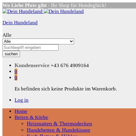
Wo Liebe Pfote gibt
- Ihr Shop für Hundeglück!
Dein Hundeland
Alle
suchen
Kundenservice
+43 676 4909164
0
0
Es befinden sich keine Produkte im Warenkorb.
Log in
Home
Betten & Körbe
Heizmatten & Thermodecken
Hundebetten & Hundekissen