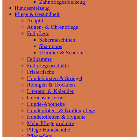
Zahnpflegespielzeug
Hundespielzeug
Pflege & Gesundheit
Adaptil
Augen- & Ohrenpflege
Fellpflege
Schermaschinen
Shampoos
Trimmer & Scheren
Fellkämme
Fellpflegeprodukte
Frisiertische
Hundebürsten & Striegel
Reinigen & Trocknen
Literatur & Kalender
Geruchsentferner
Hunde-Apotheke
Hundepfoten- & Krallenpflege
Hundetoiletten & Hygiene
Mehr Pflegeprodukte
Pflege-Handschuhe
Pflege-Sets