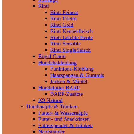
Rinti
Rinti Feinest
Rinti Filetto
Rinti Gold
Rinti Kennerfleisch
Rinti Leichte Beute
Rinti Sensible
Rinti Singlefleisch
Royal Canin
Hundebekleidung
Funktions-Kleidung
Haarspangen & Gummis
Jacken & Mäntel
Hundefutter BARF
BARF-Zusätze
K9 Natural
Hundenäpfe & Tränken
Futter- & Wassernäpfe
Futter- und Snackdosen
Futterspender & Tränken
Napfständer