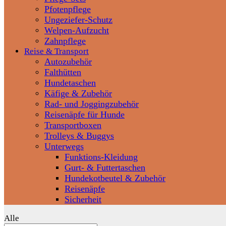
Pfotenpflege
Ungeziefer-Schutz
Welpen-Aufzucht
Zahnpflege
Reise & Transport
Autozubehör
Falthütten
Hundetaschen
Käfige & Zubehör
Rad- und Joggingzubehör
Reisenäpfe für Hunde
Transportboxen
Trolleys & Buggys
Unterwegs
Funktions-Kleidung
Gurt- & Futtertaschen
Hundekotbeutel & Zubehör
Reisenäpfe
Sicherheit
Alle