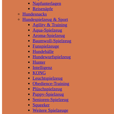
Napfunterlagen
Reisenäpfe
Hundesnacks
Hundespielzeug & Sport
Agility & Training
Aqua-Spielzeug
Aroma-Spielzeug
Baumwoll-Spielzeug
Funspielzeuge
Hundebälle
Hundewurfspielzeug
Hunter
Intelligenz
KONG
Leuchtspielzeug
Obedience-Training
Plüschspielzeug
Puppy-Spielzeug
Senioren-Spielzeug
Squeeker
Weitere Spielzeuge