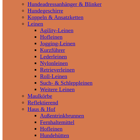
Hundeadressanhänger & Blinker
Hundegeschirre
Koppeln & Ansatzketten
Leinen
Agility-Leinen
Hofleinen
Jogging-Leinen
Kurzführer
Lederleinen
Nylonleinen
Retrieverleinen
Roll-Leinen
Such- & Schleppleinen
Weitere Leinen
Maulkörbe
Reflektierend
Haus & Hof
Außentrinkbrunnen
Fernhaltemittel
Hofleinen
Hundehütten