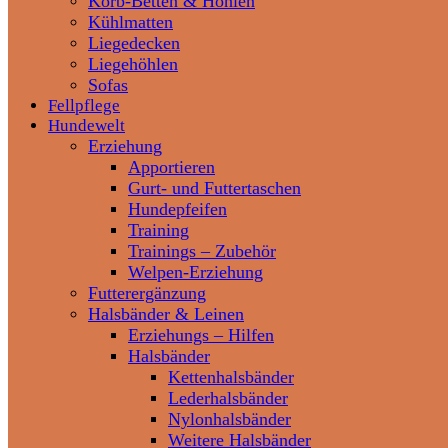
Korb-Betten & Höhlen
Kühlmatten
Liegedecken
Liegehöhlen
Sofas
Fellpflege
Hundewelt
Erziehung
Apportieren
Gurt- und Futtertaschen
Hundepfeifen
Training
Trainings – Zubehör
Welpen-Erziehung
Futterergänzung
Halsbänder & Leinen
Erziehungs – Hilfen
Halsbänder
Kettenhalsbänder
Lederhalsbänder
Nylonhalsbänder
Weitere Halsbänder