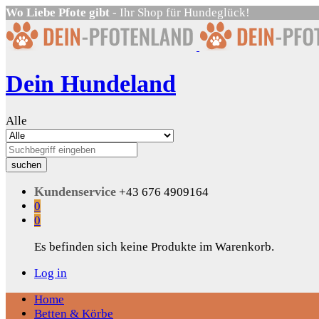
Wo Liebe Pfote gibt
- Ihr Shop für Hundeglück!
Dein Hundeland
Alle
suchen
Kundenservice
+43 676 4909164
0
0
Es befinden sich keine Produkte im Warenkorb.
Log in
Home
Betten & Körbe