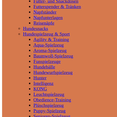
Futter- und Snackdosen
Futterspender & Tränken
Napfständer
Napfunterlagen
Reisenäpfe
Hundesnacks
Hundespielzeug & Sport
Agility & Training
Aqua-Spielzeug
Aroma-Spielzeug
Baumwoll-Spielzeug
Funspielzeuge
Hundebälle
Hundewurfspielzeug
Hunter
Intelligenz
KONG
Leuchtspielzeug
Obedience-Training
Plüschspielzeug
Puppy-Spielzeug
Senioren-Spielzeug