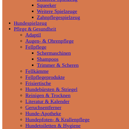
Squeeker
Weitere Spielzeuge
Zahnpflegespielzeug
Hundespielzeug
Pflege & Gesundheit
Adaptil
Augen- & Ohrenpflege
Fellpflege
Schermaschinen
Shampoos
Trimmer & Scheren
Fellkämme
Fellpflegeprodukte
Frisiertische
Hundebürsten & Striegel
Reinigen & Trocknen
Literatur & Kalender
Geruchsentferner
Hunde-Apotheke
Hundepfoten- & Krallenpflege
Hundetoiletten & Hygiene