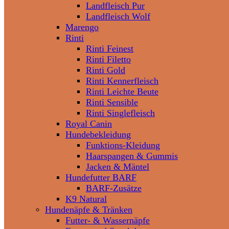
Landfleisch Pur
Landfleisch Wolf
Marengo
Rinti
Rinti Feinest
Rinti Filetto
Rinti Gold
Rinti Kennerfleisch
Rinti Leichte Beute
Rinti Sensible
Rinti Singlefleisch
Royal Canin
Hundebekleidung
Funktions-Kleidung
Haarspangen & Gummis
Jacken & Mäntel
Hundefutter BARF
BARF-Zusätze
K9 Natural
Hundenäpfe & Tränken
Futter- & Wassernäpfe