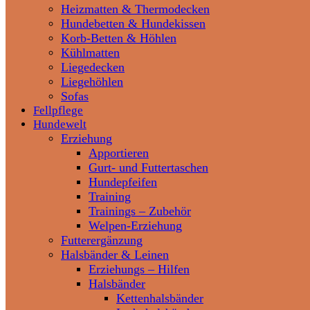
Heizmatten & Thermodecken
Hundebetten & Hundekissen
Korb-Betten & Höhlen
Kühlmatten
Liegedecken
Liegehöhlen
Sofas
Fellpflege
Hundewelt
Erziehung
Apportieren
Gurt- und Futtertaschen
Hundepfeifen
Training
Trainings – Zubehör
Welpen-Erziehung
Futterergänzung
Halsbänder & Leinen
Erziehungs – Hilfen
Halsbänder
Kettenhalsbänder