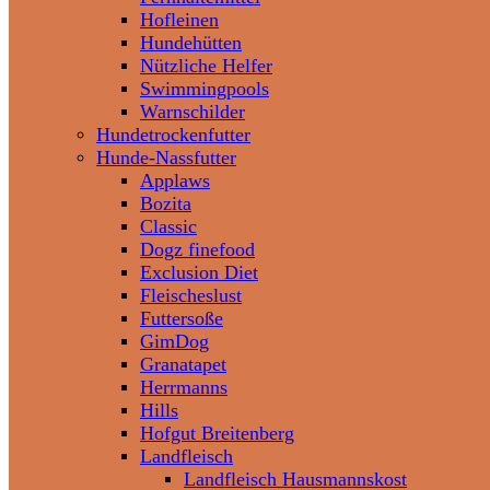
Hofleinen
Hundehütten
Nützliche Helfer
Swimmingpools
Warnschilder
Hundetrockenfutter
Hunde-Nassfutter
Applaws
Bozita
Classic
Dogz finefood
Exclusion Diet
Fleischeslust
Futtersoße
GimDog
Granatapet
Herrmanns
Hills
Hofgut Breitenberg
Landfleisch
Landfleisch Hausmannskost