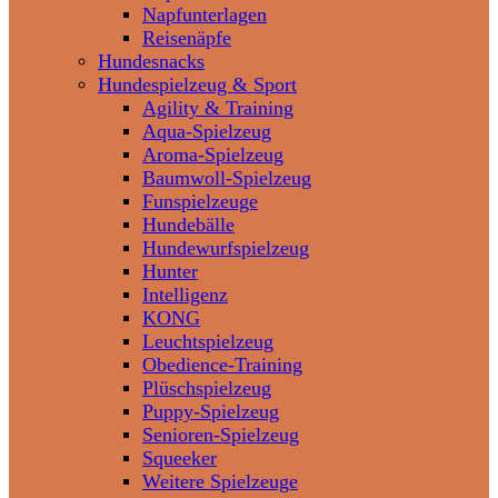
Napfunterlagen
Reisenäpfe
Hundesnacks
Hundespielzeug & Sport
Agility & Training
Aqua-Spielzeug
Aroma-Spielzeug
Baumwoll-Spielzeug
Funspielzeuge
Hundebälle
Hundewurfspielzeug
Hunter
Intelligenz
KONG
Leuchtspielzeug
Obedience-Training
Plüschspielzeug
Puppy-Spielzeug
Senioren-Spielzeug
Squeeker
Weitere Spielzeuge