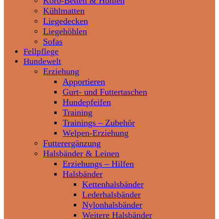
Korb-Betten & Höhlen
Kühlmatten
Liegedecken
Liegehöhlen
Sofas
Fellpflege
Hundewelt
Erziehung
Apportieren
Gurt- und Futtertaschen
Hundepfeifen
Training
Trainings – Zubehör
Welpen-Erziehung
Futterergänzung
Halsbänder & Leinen
Erziehungs – Hilfen
Halsbänder
Kettenhalsbänder
Lederhalsbänder
Nylonhalsbänder
Weitere Halsbänder