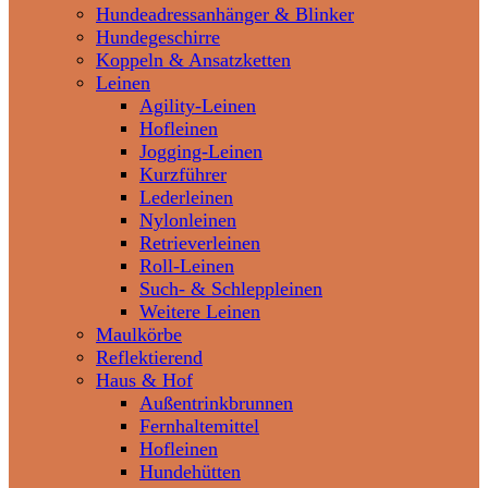
Hundeadressanhänger & Blinker
Hundegeschirre
Koppeln & Ansatzketten
Leinen
Agility-Leinen
Hofleinen
Jogging-Leinen
Kurzführer
Lederleinen
Nylonleinen
Retrieverleinen
Roll-Leinen
Such- & Schleppleinen
Weitere Leinen
Maulkörbe
Reflektierend
Haus & Hof
Außentrinkbrunnen
Fernhaltemittel
Hofleinen
Hundehütten