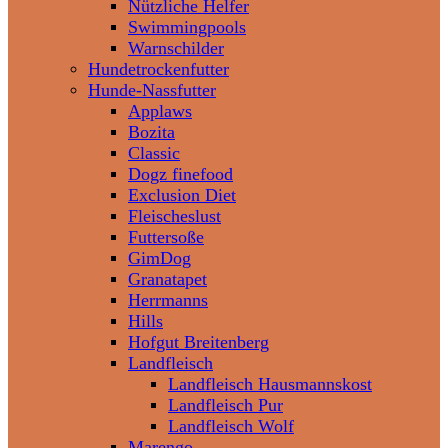
Nützliche Helfer
Swimmingpools
Warnschilder
Hundetrockenfutter
Hunde-Nassfutter
Applaws
Bozita
Classic
Dogz finefood
Exclusion Diet
Fleischeslust
Futtersoße
GimDog
Granatapet
Herrmanns
Hills
Hofgut Breitenberg
Landfleisch
Landfleisch Hausmannskost
Landfleisch Pur
Landfleisch Wolf
Marengo