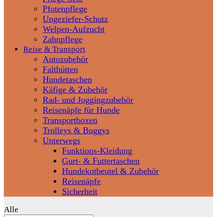
Pfotenpflege
Ungeziefer-Schutz
Welpen-Aufzucht
Zahnpflege
Reise & Transport
Autozubehör
Falthütten
Hundetaschen
Käfige & Zubehör
Rad- und Joggingzubehör
Reisenäpfe für Hunde
Transportboxen
Trolleys & Buggys
Unterwegs
Funktions-Kleidung
Gurt- & Futtertaschen
Hundekotbeutel & Zubehör
Reisenäpfe
Sicherheit
Alle