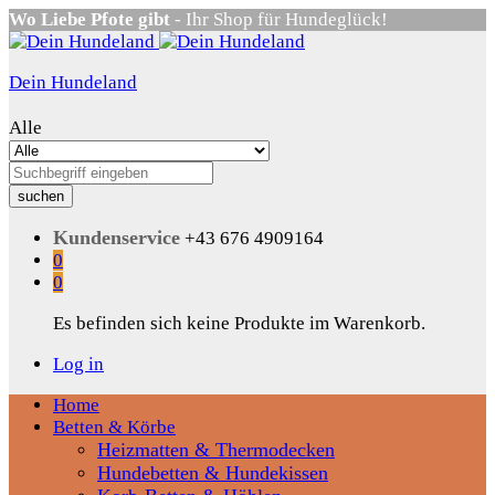
Wo Liebe Pfote gibt
- Ihr Shop für Hundeglück!
Dein Hundeland
Alle
suchen
Kundenservice
+43 676 4909164
0
0
Es befinden sich keine Produkte im Warenkorb.
Log in
Home
Betten & Körbe
Heizmatten & Thermodecken
Hundebetten & Hundekissen