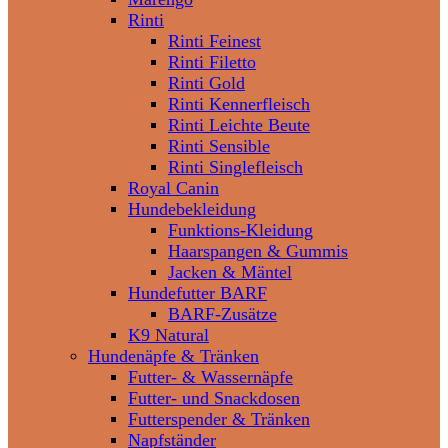
Rinti
Rinti Feinest
Rinti Filetto
Rinti Gold
Rinti Kennerfleisch
Rinti Leichte Beute
Rinti Sensible
Rinti Singlefleisch
Royal Canin
Hundebekleidung
Funktions-Kleidung
Haarspangen & Gummis
Jacken & Mäntel
Hundefutter BARF
BARF-Zusätze
K9 Natural
Hundenäpfe & Tränken
Futter- & Wassernäpfe
Futter- und Snackdosen
Futterspender & Tränken
Napfständer