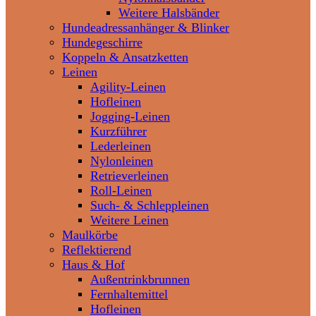
Weitere Halsbänder
Hundeadressanhänger & Blinker
Hundegeschirre
Koppeln & Ansatzketten
Leinen
Agility-Leinen
Hofleinen
Jogging-Leinen
Kurzführer
Lederleinen
Nylonleinen
Retrieverleinen
Roll-Leinen
Such- & Schleppleinen
Weitere Leinen
Maulkörbe
Reflektierend
Haus & Hof
Außentrinkbrunnen
Fernhaltemittel
Hofleinen