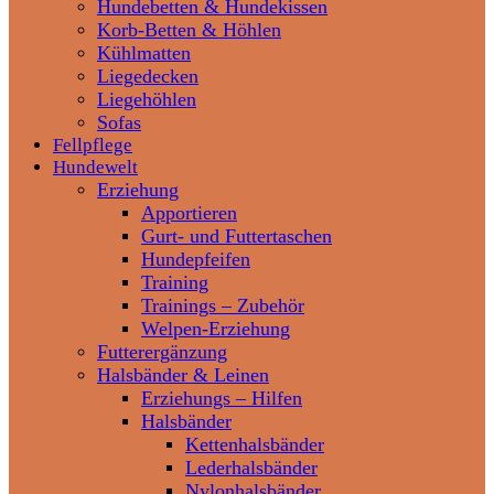
Hundebetten & Hundekissen
Korb-Betten & Höhlen
Kühlmatten
Liegedecken
Liegehöhlen
Sofas
Fellpflege
Hundewelt
Erziehung
Apportieren
Gurt- und Futtertaschen
Hundepfeifen
Training
Trainings – Zubehör
Welpen-Erziehung
Futterergänzung
Halsbänder & Leinen
Erziehungs – Hilfen
Halsbänder
Kettenhalsbänder
Lederhalsbänder
Nylonhalsbänder