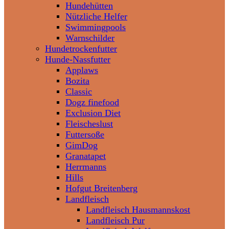
Hundehütten
Nützliche Helfer
Swimmingpools
Warnschilder
Hundetrockenfutter
Hunde-Nassfutter
Applaws
Bozita
Classic
Dogz finefood
Exclusion Diet
Fleischeslust
Futtersoße
GimDog
Granatapet
Herrmanns
Hills
Hofgut Breitenberg
Landfleisch
Landfleisch Hausmannskost
Landfleisch Pur