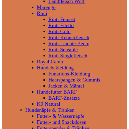
Landfleisch Wolf
Marengo
Rinti
Rinti Feinest
Rinti Filetto
Rinti Gold
Rinti Kennerfleisch
Rinti Leichte Beute
Rinti Sensible
Rinti Singlefleisch
Royal Canin
Hundebekleidung
Funktions-Kleidung
Haarspangen & Gummis
Jacken & Mäntel
Hundefutter BARF
BARF-Zusätze
K9 Natural
Hundenäpfe & Tränken
Futter- & Wassernäpfe
Futter- und Snackdosen
Futterspender & Tränken