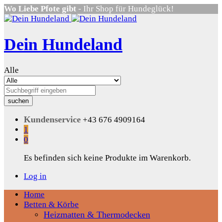
Wo Liebe Pfote gibt
- Ihr Shop für Hundeglück!
Dein Hundeland
Alle
suchen
Kundenservice
+43 676 4909164
1
0
Es befinden sich keine Produkte im Warenkorb.
Log in
Home
Betten & Körbe
Heizmatten & Thermodecken