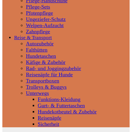
Pflege-Handschuhe
Pflege-Sets
Pfotenpflege
Ungeziefer-Schutz
Welpen-Aufzucht
Zahnpflege
Reise & Transport
Autozubehör
Falthütten
Hundetaschen
Käfige & Zubehör
Rad- und Joggingzubehör
Reisenäpfe für Hunde
Transportboxen
Trolleys & Buggys
Unterwegs
Funktions-Kleidung
Gurt- & Futtertaschen
Hundekotbeutel & Zubehör
Reisenäpfe
Sicherheit