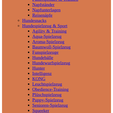
Napfständer
Napfunterlagen
Reisenäpfe
Hundesnacks
Hundespielzeug & Sport
Agility & Training
Aqua-Spielzeug
Aroma-Spielzeug
Baumwoll-Spielzeug
Funspielzeuge
Hundebälle
Hundewurfspielzeug
Hunter
Intelligenz
KONG
Leuchtspielzeug
Obedience-Training
Plüschspielzeug
Puppy-Spielzeug
Senioren-Spielzeug
Squeeker