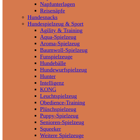
Napfunterlagen
Reisenäpfe
Hundesnacks
Hundespielzeug & Sport
Agility & Training
Aqua-Spielzeug
Aroma-Spielzeug
Baumwoll-Spielzeug
Funspielzeuge
Hundebälle
Hundewurfspielzeug
Hunter
Intelligenz
KONG
Leuchtspielzeug
Obedience-Training
Plüschspielzeug
Puppy-Spielzeug
Senioren-Spielzeug
Squeeker
Weitere Spielzeuge