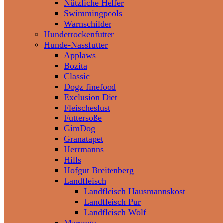
Nützliche Helfer
Swimmingpools
Warnschilder
Hundetrockenfutter
Hunde-Nassfutter
Applaws
Bozita
Classic
Dogz finefood
Exclusion Diet
Fleischeslust
Futtersoße
GimDog
Granatapet
Herrmanns
Hills
Hofgut Breitenberg
Landfleisch
Landfleisch Hausmannskost
Landfleisch Pur
Landfleisch Wolf
Marengo