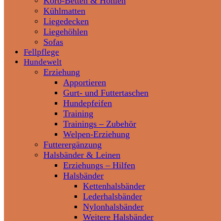
Korb-Betten & Höhlen
Kühlmatten
Liegedecken
Liegehöhlen
Sofas
Fellpflege
Hundewelt
Erziehung
Apportieren
Gurt- und Futtertaschen
Hundepfeifen
Training
Trainings – Zubehör
Welpen-Erziehung
Futterergänzung
Halsbänder & Leinen
Erziehungs – Hilfen
Halsbänder
Kettenhalsbänder
Lederhalsbänder
Nylonhalsbänder
Weitere Halsbänder