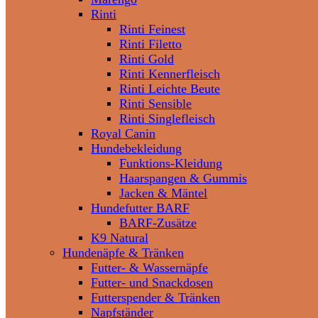
Rinti
Rinti Feinest
Rinti Filetto
Rinti Gold
Rinti Kennerfleisch
Rinti Leichte Beute
Rinti Sensible
Rinti Singlefleisch
Royal Canin
Hundebekleidung
Funktions-Kleidung
Haarspangen & Gummis
Jacken & Mäntel
Hundefutter BARF
BARF-Zusätze
K9 Natural
Hundenäpfe & Tränken
Futter- & Wassernäpfe
Futter- und Snackdosen
Futterspender & Tränken
Napfständer