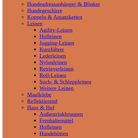
Hundeadressanhänger & Blinker
Hundegeschirre
Koppeln & Ansatzketten
Leinen
Agility-Leinen
Hofleinen
Jogging-Leinen
Kurzführer
Lederleinen
Nylonleinen
Retrieverleinen
Roll-Leinen
Such- & Schleppleinen
Weitere Leinen
Maulkörbe
Reflektierend
Haus & Hof
Außentrinkbrunnen
Fernhaltemittel
Hofleinen
Hundehütten