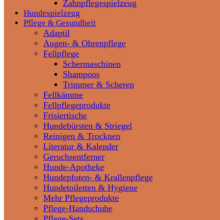
Zahnpflegespielzeug
Hundespielzeug
Pflege & Gesundheit
Adaptil
Augen- & Ohrenpflege
Fellpflege
Schermaschinen
Shampoos
Trimmer & Scheren
Fellkämme
Fellpflegeprodukte
Frisiertische
Hundebürsten & Striegel
Reinigen & Trocknen
Literatur & Kalender
Geruchsentferner
Hunde-Apotheke
Hundepfoten- & Krallenpflege
Hundetoiletten & Hygiene
Mehr Pflegeprodukte
Pflege-Handschuhe
Pflege-Sets