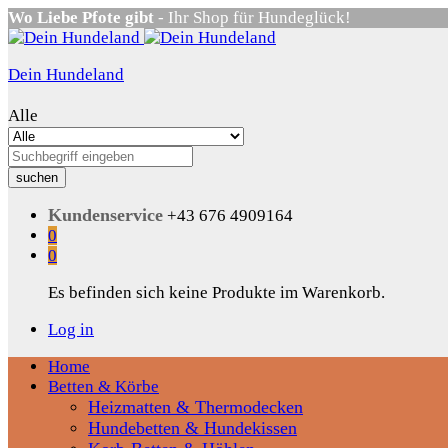
Wo Liebe Pfote gibt
- Ihr Shop für Hundeglück!
Dein Hundeland
Alle
suchen
Kundenservice
+43 676 4909164
0
0
Es befinden sich keine Produkte im Warenkorb.
Log in
Home
Betten & Körbe
Heizmatten & Thermodecken
Hundebetten & Hundekissen