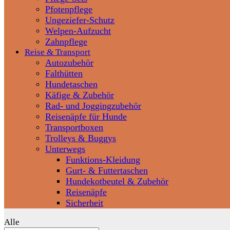
Pfotenpflege
Ungeziefer-Schutz
Welpen-Aufzucht
Zahnpflege
Reise & Transport
Autozubehör
Falthütten
Hundetaschen
Käfige & Zubehör
Rad- und Joggingzubehör
Reisenäpfe für Hunde
Transportboxen
Trolleys & Buggys
Unterwegs
Funktions-Kleidung
Gurt- & Futtertaschen
Hundekotbeutel & Zubehör
Reisenäpfe
Sicherheit
Alle