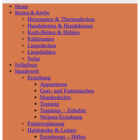
Home
Betten & Körbe
Heizmatten & Thermodecken
Hundebetten & Hundekissen
Korb-Betten & Höhlen
Kühlmatten
Liegedecken
Liegehöhlen
Sofas
Fellpflege
Hundewelt
Erziehung
Apportieren
Gurt- und Futtertaschen
Hundepfeifen
Training
Trainings – Zubehör
Welpen-Erziehung
Futterergänzung
Halsbänder & Leinen
Erziehungs – Hilfen