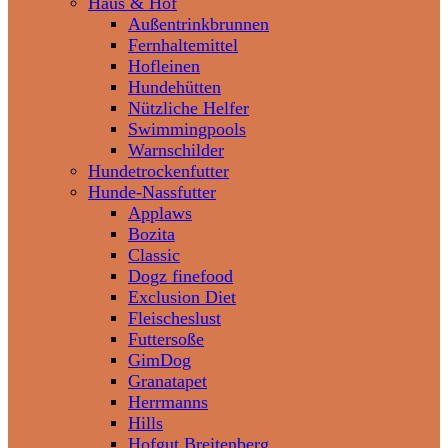
Haus & Hof
Außentrinkbrunnen
Fernhaltemittel
Hofleinen
Hundehütten
Nützliche Helfer
Swimmingpools
Warnschilder
Hundetrockenfutter
Hunde-Nassfutter
Applaws
Bozita
Classic
Dogz finefood
Exclusion Diet
Fleischeslust
Futtersoße
GimDog
Granatapet
Herrmanns
Hills
Hofgut Breitenberg