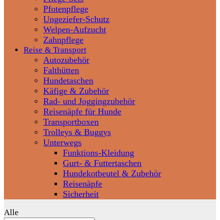
Pfotenpflege
Ungeziefer-Schutz
Welpen-Aufzucht
Zahnpflege
Reise & Transport
Autozubehör
Falthütten
Hundetaschen
Käfige & Zubehör
Rad- und Joggingzubehör
Reisenäpfe für Hunde
Transportboxen
Trolleys & Buggys
Unterwegs
Funktions-Kleidung
Gurt- & Futtertaschen
Hundekotbeutel & Zubehör
Reisenäpfe
Sicherheit
Alle