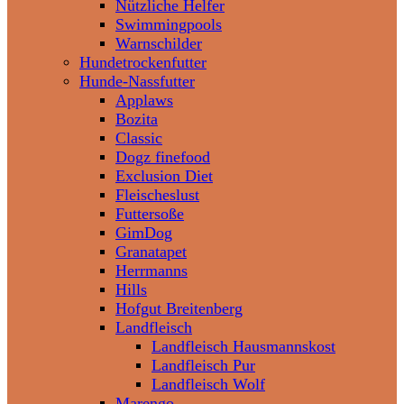
Nützliche Helfer
Swimmingpools
Warnschilder
Hundetrockenfutter
Hunde-Nassfutter
Applaws
Bozita
Classic
Dogz finefood
Exclusion Diet
Fleischeslust
Futtersoße
GimDog
Granatapet
Herrmanns
Hills
Hofgut Breitenberg
Landfleisch
Landfleisch Hausmannskost
Landfleisch Pur
Landfleisch Wolf
Marengo