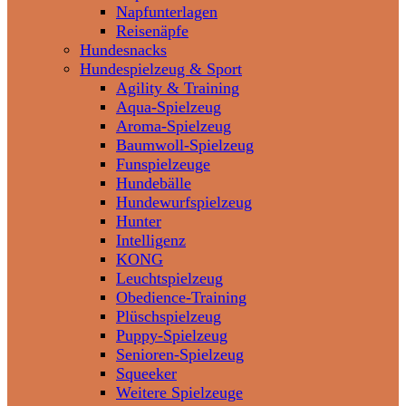
Napfunterlagen
Reisenäpfe
Hundesnacks
Hundespielzeug & Sport
Agility & Training
Aqua-Spielzeug
Aroma-Spielzeug
Baumwoll-Spielzeug
Funspielzeuge
Hundebälle
Hundewurfspielzeug
Hunter
Intelligenz
KONG
Leuchtspielzeug
Obedience-Training
Plüschspielzeug
Puppy-Spielzeug
Senioren-Spielzeug
Squeeker
Weitere Spielzeuge