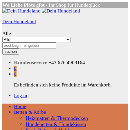
Wo Liebe Pfote gibt
- Ihr Shop für Hundeglück!
Dein Hundeland
Alle
suchen
Kundenservice
+43 676 4909164
0
0
Es befinden sich keine Produkte im Warenkorb.
Log in
Home
Betten & Körbe
Heizmatten & Thermodecken
Hundebetten & Hundekissen