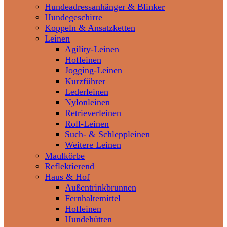
Hundeadressanhänger & Blinker
Hundegeschirre
Koppeln & Ansatzketten
Leinen
Agility-Leinen
Hofleinen
Jogging-Leinen
Kurzführer
Lederleinen
Nylonleinen
Retrieverleinen
Roll-Leinen
Such- & Schleppleinen
Weitere Leinen
Maulkörbe
Reflektierend
Haus & Hof
Außentrinkbrunnen
Fernhaltemittel
Hofleinen
Hundehütten