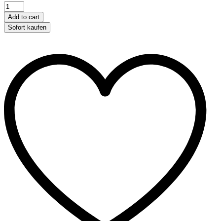
Flamingo
Grasnest
Add to cart
Iglu
Sofort kaufen
zum
Hängen
oder
Legen
quantity