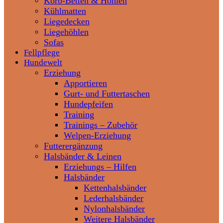
Korb-Betten & Höhlen
Kühlmatten
Liegedecken
Liegehöhlen
Sofas
Fellpflege
Hundewelt
Erziehung
Apportieren
Gurt- und Futtertaschen
Hundepfeifen
Training
Trainings – Zubehör
Welpen-Erziehung
Futterergänzung
Halsbänder & Leinen
Erziehungs – Hilfen
Halsbänder
Kettenhalsbänder
Lederhalsbänder
Nylonhalsbänder
Weitere Halsbänder