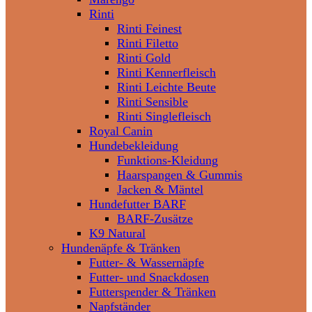
Rinti
Rinti Feinest
Rinti Filetto
Rinti Gold
Rinti Kennerfleisch
Rinti Leichte Beute
Rinti Sensible
Rinti Singlefleisch
Royal Canin
Hundebekleidung
Funktions-Kleidung
Haarspangen & Gummis
Jacken & Mäntel
Hundefutter BARF
BARF-Zusätze
K9 Natural
Hundenäpfe & Tränken
Futter- & Wassernäpfe
Futter- und Snackdosen
Futterspender & Tränken
Napfständer