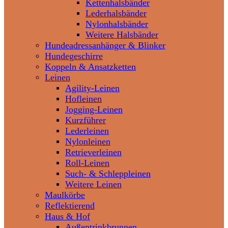
Kettenhalsbänder
Lederhalsbänder
Nylonhalsbänder
Weitere Halsbänder
Hundeadressanhänger & Blinker
Hundegeschirre
Koppeln & Ansatzketten
Leinen
Agility-Leinen
Hofleinen
Jogging-Leinen
Kurzführer
Lederleinen
Nylonleinen
Retrieverleinen
Roll-Leinen
Such- & Schleppleinen
Weitere Leinen
Maulkörbe
Reflektierend
Haus & Hof
Außentrinkbrunnen