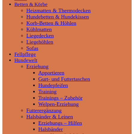
Betten & Körbe
Heizmatten & Thermodecken
Hundebetten & Hundekissen
Korb-Betten & Höhlen
Kühlmatten
Liegedecken
Liegehöhlen
Sofas
Fellpflege
Hundewelt
Erziehung
Apportieren
Gurt- und Futtertaschen
Hundepfeifen
Training
Trainings – Zubehör
Welpen-Erziehung
Futterergänzung
Halsbänder & Leinen
Erziehungs – Hilfen
Halsbänder