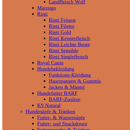
Landfleisch Wolf
Marengo
Rinti
Rinti Feinest
Rinti Filetto
Rinti Gold
Rinti Kennerfleisch
Rinti Leichte Beute
Rinti Sensible
Rinti Singlefleisch
Royal Canin
Hundebekleidung
Funktions-Kleidung
Haarspangen & Gummis
Jacken & Mäntel
Hundefutter BARF
BARF-Zusätze
K9 Natural
Hundenäpfe & Tränken
Futter- & Wassernäpfe
Futter- und Snackdosen
Futterspender & Tränken