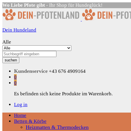
Wo Liebe Pfote gibt
- Ihr Shop für Hundeglück!
Dein Hundeland
Alle
suchen
Kundenservice
+43 676 4909164
0
0
Es befinden sich keine Produkte im Warenkorb.
Log in
Home
Betten & Körbe
Heizmatten & Thermodecken