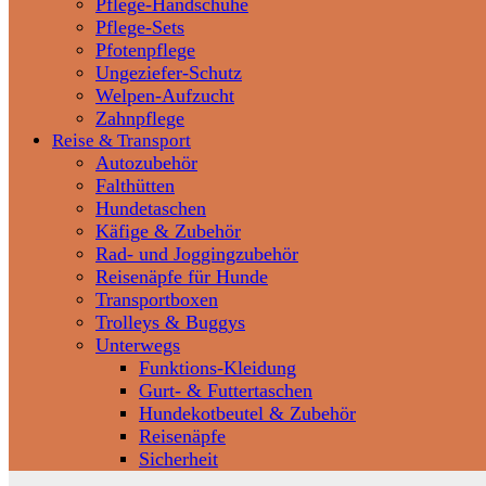
Pflege-Handschuhe
Pflege-Sets
Pfotenpflege
Ungeziefer-Schutz
Welpen-Aufzucht
Zahnpflege
Reise & Transport
Autozubehör
Falthütten
Hundetaschen
Käfige & Zubehör
Rad- und Joggingzubehör
Reisenäpfe für Hunde
Transportboxen
Trolleys & Buggys
Unterwegs
Funktions-Kleidung
Gurt- & Futtertaschen
Hundekotbeutel & Zubehör
Reisenäpfe
Sicherheit