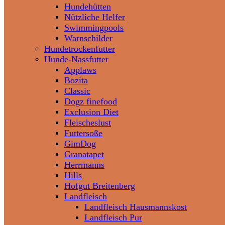
Hundehütten
Nützliche Helfer
Swimmingpools
Warnschilder
Hundetrockenfutter
Hunde-Nassfutter
Applaws
Bozita
Classic
Dogz finefood
Exclusion Diet
Fleischeslust
Futtersoße
GimDog
Granatapet
Herrmanns
Hills
Hofgut Breitenberg
Landfleisch
Landfleisch Hausmannskost
Landfleisch Pur