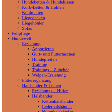
Hundebetten & Hundekissen
Korb-Betten & Höhlen
Kühlmatten
Liegedecken
Liegehöhlen
Sofas
Fellpflege
Hundewelt
Erziehung
Apportieren
Gurt- und Futtertaschen
Hundepfeifen
Training
Trainings – Zubehör
Welpen-Erziehung
Futterergänzung
Halsbänder & Leinen
Erziehungs – Hilfen
Halsbänder
Kettenhalsbänder
Lederhalsbänder
Nylonhalsbänder