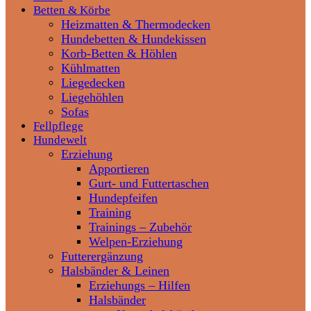
Betten & Körbe
Heizmatten & Thermodecken
Hundebetten & Hundekissen
Korb-Betten & Höhlen
Kühlmatten
Liegedecken
Liegehöhlen
Sofas
Fellpflege
Hundewelt
Erziehung
Apportieren
Gurt- und Futtertaschen
Hundepfeifen
Training
Trainings – Zubehör
Welpen-Erziehung
Futterergänzung
Halsbänder & Leinen
Erziehungs – Hilfen
Halsbänder