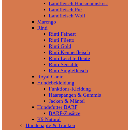
Landfleisch Hausmannskost
Landfleisch Pur
Landfleisch Wolf
Marengo
Rinti
Rinti Feinest
Rinti Filetto
Rinti Gold
Rinti Kennerfleisch
Rinti Leichte Beute
Rinti Sensible
Rinti Singlefleisch
Royal Canin
Hundebekleidung
Funktions-Kleidung
Haarspangen & Gummis
Jacken & Mäntel
Hundefutter BARF
BARF-Zusätze
K9 Natural
Hundenäpfe & Tränken