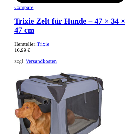
Compare
Trixie Zelt für Hunde – 47 × 34 ×
47 cm
Hersteller:
Trixie
16,99
€
zzgl.
Versandkosten