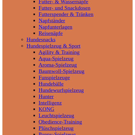
Futter- & Wassernäpfe
Futter- und Snackdosen
Futterspender & Tränken
Napfständer
Napfunterlagen
Reisenäpfe
Hundesnacks
Hundespielzeug & Sport
Agility & Training
Aqua-Spielzeug
Aroma-Spielzeug
Baumwoll-Spielzeug
Funspielzeuge
Hundebälle
Hundewurfspielzeug
Hunter
Intelligenz
KONG
Leuchtspielzeug
Obedience-Training
Plüschspielzeug
Puppy-Spielzeug