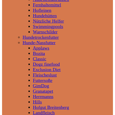
Fernhaltemittel
Hofleinen
Hundehütten
Nützliche Helfer
Swimmingpools
Warnschilder
Hundetrockenfutter
Hunde-Nassfutter
Applaws
Bozita
Classic
Dogz finefood
Exclusion Diet
Fleischeslust
Futtersoße
GimDog
Granatapet
Herrmanns
Hills
Hofgut Breitenberg
Landfleisch