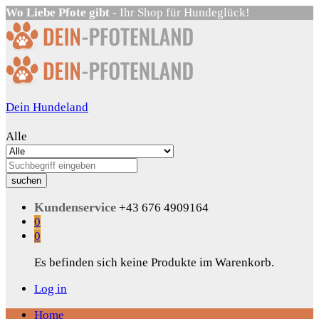
Wo Liebe Pfote gibt
- Ihr Shop für Hundeglück!
Dein Hundeland
Alle
suchen
Kundenservice
+43 676 4909164
0
0
Es befinden sich keine Produkte im Warenkorb.
Log in
Home