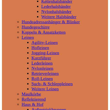
Kettenhalsbänder
Lederhalsbänder
Nylonhalsbänder
Weitere Halsbänder
Hundeadressanhänger & Blinker
Hundegeschirre
Koppeln & Ansatzketten
Leinen
Agility-Leinen
Hofleinen
Jogging-Leinen
Kurzführer
Lederleinen
Nylonleinen
Retrieverleinen
Roll-Leinen
Such- & Schleppleinen
Weitere Leinen
Maulkörbe
Reflektierend
Haus & Hof
Außentrinkbrunnen