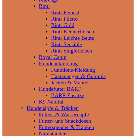
Rinti
Rinti Feinest
Rinti Filetto
Rinti Gold
Rinti Kennerfleisch
Rinti Leichte Beute
Rinti Sensible
Rinti Singlefleisch
Royal Canin
Hundebekleidung
Funktions-Kleidung
Haarspangen & Gummis
Jacken & Mäntel
Hundefutter BARF
BARF-Zusätze
K9 Natural
Hundenäpfe & Tränken
Futter- & Wassernäpfe
Futter- und Snackdosen
Futterspender & Tränken
Napfständer