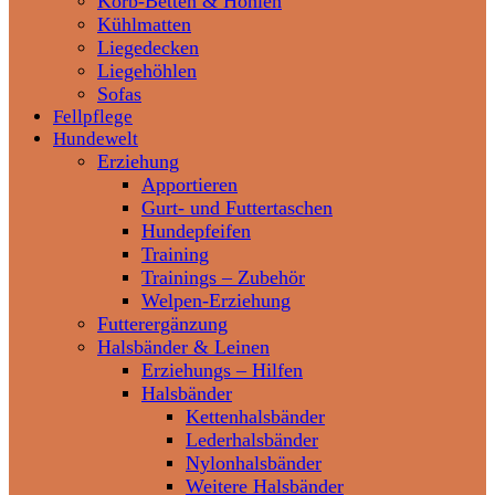
Korb-Betten & Höhlen
Kühlmatten
Liegedecken
Liegehöhlen
Sofas
Fellpflege
Hundewelt
Erziehung
Apportieren
Gurt- und Futtertaschen
Hundepfeifen
Training
Trainings – Zubehör
Welpen-Erziehung
Futterergänzung
Halsbänder & Leinen
Erziehungs – Hilfen
Halsbänder
Kettenhalsbänder
Lederhalsbänder
Nylonhalsbänder
Weitere Halsbänder