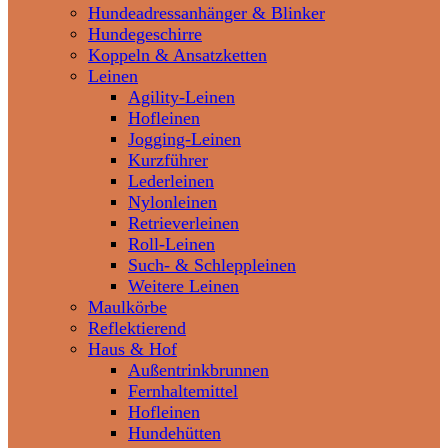
Hundeadressanhänger & Blinker
Hundegeschirre
Koppeln & Ansatzketten
Leinen
Agility-Leinen
Hofleinen
Jogging-Leinen
Kurzführer
Lederleinen
Nylonleinen
Retrieverleinen
Roll-Leinen
Such- & Schleppleinen
Weitere Leinen
Maulkörbe
Reflektierend
Haus & Hof
Außentrinkbrunnen
Fernhaltemittel
Hofleinen
Hundehütten