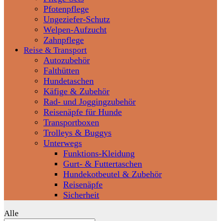
Pfotenpflege
Ungeziefer-Schutz
Welpen-Aufzucht
Zahnpflege
Reise & Transport
Autozubehör
Falthütten
Hundetaschen
Käfige & Zubehör
Rad- und Joggingzubehör
Reisenäpfe für Hunde
Transportboxen
Trolleys & Buggys
Unterwegs
Funktions-Kleidung
Gurt- & Futtertaschen
Hundekotbeutel & Zubehör
Reisenäpfe
Sicherheit
Alle