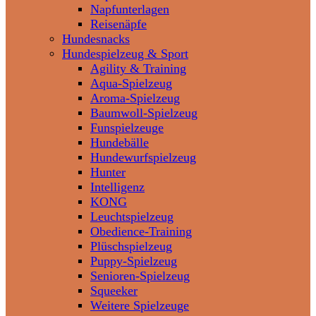
Napfunterlagen
Reisenäpfe
Hundesnacks
Hundespielzeug & Sport
Agility & Training
Aqua-Spielzeug
Aroma-Spielzeug
Baumwoll-Spielzeug
Funspielzeuge
Hundebälle
Hundewurfspielzeug
Hunter
Intelligenz
KONG
Leuchtspielzeug
Obedience-Training
Plüschspielzeug
Puppy-Spielzeug
Senioren-Spielzeug
Squeeker
Weitere Spielzeuge