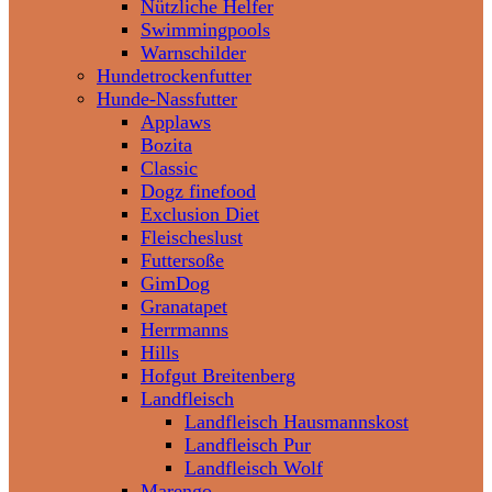
Nützliche Helfer
Swimmingpools
Warnschilder
Hundetrockenfutter
Hunde-Nassfutter
Applaws
Bozita
Classic
Dogz finefood
Exclusion Diet
Fleischeslust
Futtersoße
GimDog
Granatapet
Herrmanns
Hills
Hofgut Breitenberg
Landfleisch
Landfleisch Hausmannskost
Landfleisch Pur
Landfleisch Wolf
Marengo