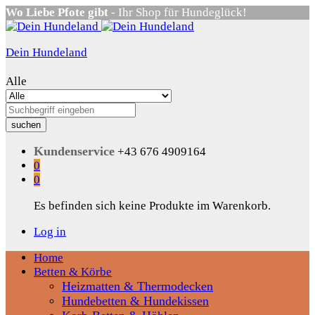
Wo Liebe Pfote gibt
- Ihr Shop für Hundeglück!
Dein Hundeland
Alle
suchen
Kundenservice
+43 676 4909164
0
0
Es befinden sich keine Produkte im Warenkorb.
Log in
Home
Betten & Körbe
Heizmatten & Thermodecken
Hundebetten & Hundekissen