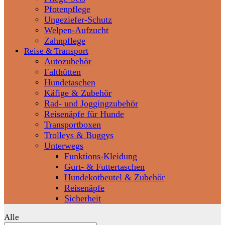
Pfotenpflege
Ungeziefer-Schutz
Welpen-Aufzucht
Zahnpflege
Reise & Transport
Autozubehör
Falthütten
Hundetaschen
Käfige & Zubehör
Rad- und Joggingzubehör
Reisenäpfe für Hunde
Transportboxen
Trolleys & Buggys
Unterwegs
Funktions-Kleidung
Gurt- & Futtertaschen
Hundekotbeutel & Zubehör
Reisenäpfe
Sicherheit
Alle