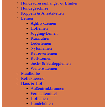
Hundeadressanhänger & Blinker
Hundegeschirre
Koppeln & Ansatzketten
Leinen
Agility-Leinen
Hofleinen
Jogging-Leinen
Kurzführer
Lederleinen
Nylonleinen
Retrieverleinen
Roll-Leinen
Such- & Schleppleinen
Weitere Leinen
Maulkörbe
Reflektierend
Haus & Hof
Außentrinkbrunnen
Fernhaltemittel
Hofleinen
Hundehütten