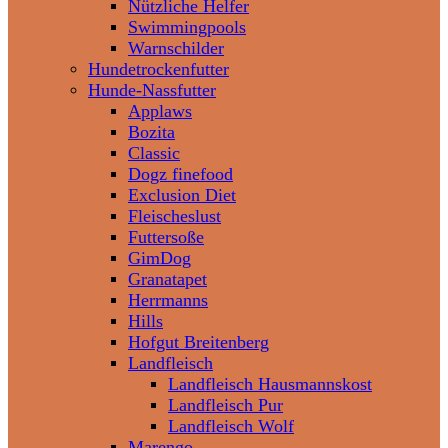
Nützliche Helfer
Swimmingpools
Warnschilder
Hundetrockenfutter
Hunde-Nassfutter
Applaws
Bozita
Classic
Dogz finefood
Exclusion Diet
Fleischeslust
Futtersoße
GimDog
Granatapet
Herrmanns
Hills
Hofgut Breitenberg
Landfleisch
Landfleisch Hausmannskost
Landfleisch Pur
Landfleisch Wolf
Marengo