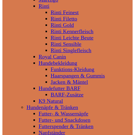
Rinti
Rinti Feinest
Rinti Filetto
Rinti Gold
Rinti Kennerfleisch
Rinti Leichte Beute
Rinti Sensible
Rinti Singlefleisch
Royal Canin
Hundebekleidung
Funktions-Kleidung
Haarspangen & Gummis
Jacken & Mäntel
Hundefutter BARF
BARF-Zusätze
K9 Natural
Hundenäpfe & Tränken
Futter- & Wassernäpfe
Futter- und Snackdosen
Futterspender & Tränken
Napfständer