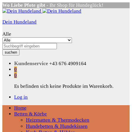
Wo Liebe Pfote gibt
- Ihr Shop für Hundeglück!
Dein Hundeland
Alle
suchen
Kundenservice
+43 676 4909164
0
0
Es befinden sich keine Produkte im Warenkorb.
Log in
Home
Betten & Körbe
Heizmatten & Thermodecken
Hundebetten & Hundekissen