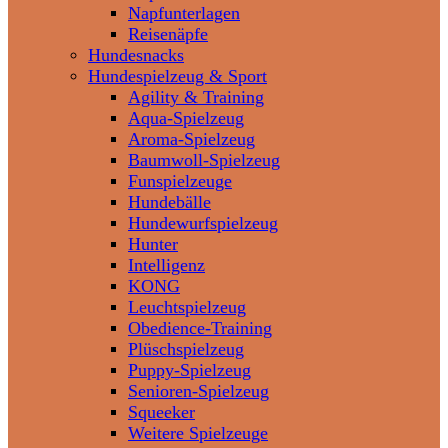
Napfunterlagen
Reisenäpfe
Hundesnacks
Hundespielzeug & Sport
Agility & Training
Aqua-Spielzeug
Aroma-Spielzeug
Baumwoll-Spielzeug
Funspielzeuge
Hundebälle
Hundewurfspielzeug
Hunter
Intelligenz
KONG
Leuchtspielzeug
Obedience-Training
Plüschspielzeug
Puppy-Spielzeug
Senioren-Spielzeug
Squeeker
Weitere Spielzeuge