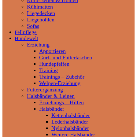
Korb-Betten & Höhlen
Kühlmatten
Liegedecken
Liegehöhlen
Sofas
Fellpflege
Hundewelt
Erziehung
Apportieren
Gurt- und Futtertaschen
Hundepfeifen
Training
Trainings – Zubehör
Welpen-Erziehung
Futterergänzung
Halsbänder & Leinen
Erziehungs – Hilfen
Halsbänder
Kettenhalsbänder
Lederhalsbänder
Nylonhalsbänder
Weitere Halsbänder