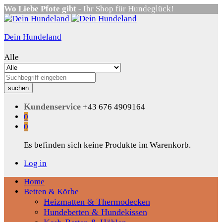
Wo Liebe Pfote gibt
- Ihr Shop für Hundeglück!
Dein Hundeland
Alle
suchen
Kundenservice
+43 676 4909164
0
0
Es befinden sich keine Produkte im Warenkorb.
Log in
Home
Betten & Körbe
Heizmatten & Thermodecken
Hundebetten & Hundekissen