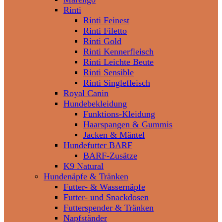
Rinti
Rinti Feinest
Rinti Filetto
Rinti Gold
Rinti Kennerfleisch
Rinti Leichte Beute
Rinti Sensible
Rinti Singlefleisch
Royal Canin
Hundebekleidung
Funktions-Kleidung
Haarspangen & Gummis
Jacken & Mäntel
Hundefutter BARF
BARF-Zusätze
K9 Natural
Hundenäpfe & Tränken
Futter- & Wassernäpfe
Futter- und Snackdosen
Futterspender & Tränken
Napfständer