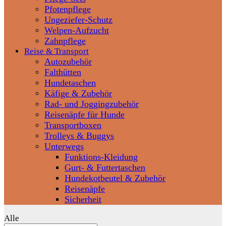
Pfotenpflege
Ungeziefer-Schutz
Welpen-Aufzucht
Zahnpflege
Reise & Transport
Autozubehör
Falthütten
Hundetaschen
Käfige & Zubehör
Rad- und Joggingzubehör
Reisenäpfe für Hunde
Transportboxen
Trolleys & Buggys
Unterwegs
Funktions-Kleidung
Gurt- & Futtertaschen
Hundekotbeutel & Zubehör
Reisenäpfe
Sicherheit
Alle