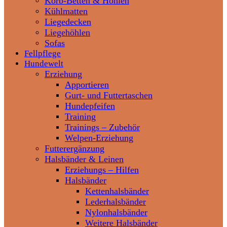
Korb-Betten & Höhlen
Kühlmatten
Liegedecken
Liegehöhlen
Sofas
Fellpflege
Hundewelt
Erziehung
Apportieren
Gurt- und Futtertaschen
Hundepfeifen
Training
Trainings – Zubehör
Welpen-Erziehung
Futterergänzung
Halsbänder & Leinen
Erziehungs – Hilfen
Halsbänder
Kettenhalsbänder
Lederhalsbänder
Nylonhalsbänder
Weitere Halsbänder