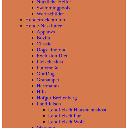
Nützliche Helfer
Swimmingpools
Warnschilder
Hundetrockenfutter
Hunde-Nassfutter
Applaws
Bozita
Classic
Dogz finefood
Exclusion Diet
Fleischeslust
Futtersoße
GimDog
Granatapet
Herrmanns
Hills
Hofgut Breitenberg
Landfleisch
Landfleisch Hausmannskost
Landfleisch Pur
Landfleisch Wolf
Marengo