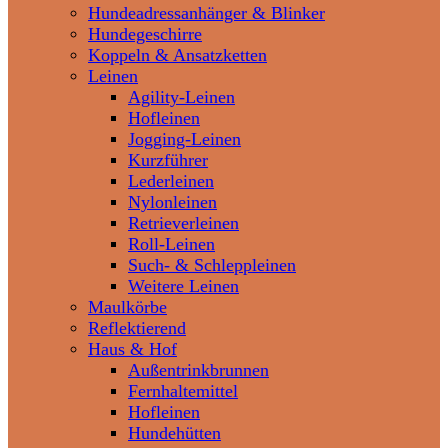
Hundeadressanhänger & Blinker
Hundegeschirre
Koppeln & Ansatzketten
Leinen
Agility-Leinen
Hofleinen
Jogging-Leinen
Kurzführer
Lederleinen
Nylonleinen
Retrieverleinen
Roll-Leinen
Such- & Schleppleinen
Weitere Leinen
Maulkörbe
Reflektierend
Haus & Hof
Außentrinkbrunnen
Fernhaltemittel
Hofleinen
Hundehütten