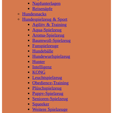
Napfunterlagen
Reisenäpfe
Hundesnacks
Hundespielzeug & Sport
Agility & Training
Aqua-Spielzeug
Aroma-Spielzeug
Baumwoll-Spielzeug
Funspielzeuge
Hundebälle
Hundewurfspielzeug
Hunter
Intelligenz
KONG
Leuchtspielzeug
Obedience-Training
Plüschspielzeug
Puppy-Spielzeug
Senioren-Spielzeug
Squeeker
Weitere Spielzeuge