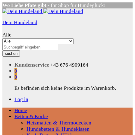
Wo Liebe Pfote gibt
- Ihr Shop für Hundeglück!
Dein Hundeland
Alle
suchen
Kundenservice
+43 676 4909164
0
0
Es befinden sich keine Produkte im Warenkorb.
Log in
Home
Betten & Körbe
Heizmatten & Thermodecken
Hundebetten & Hundekissen