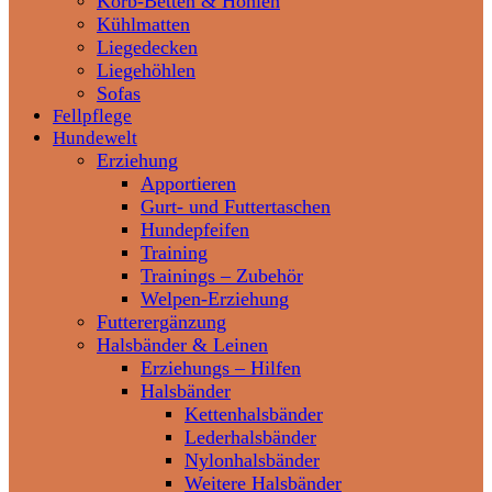
Korb-Betten & Höhlen
Kühlmatten
Liegedecken
Liegehöhlen
Sofas
Fellpflege
Hundewelt
Erziehung
Apportieren
Gurt- und Futtertaschen
Hundepfeifen
Training
Trainings – Zubehör
Welpen-Erziehung
Futterergänzung
Halsbänder & Leinen
Erziehungs – Hilfen
Halsbänder
Kettenhalsbänder
Lederhalsbänder
Nylonhalsbänder
Weitere Halsbänder