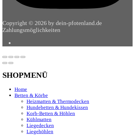
Copyright © 2026 by dein-pfotenland.de
Zahlungsmöglichkeiten
SHOPMENÜ
Home
Betten & Körbe
Heizmatten & Thermodecken
Hundebetten & Hundekissen
Korb-Betten & Höhlen
Kühlmatten
Liegedecken
Liegehöhlen