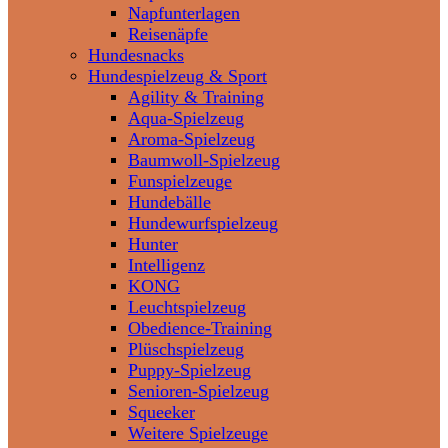
Napfunterlagen
Reisenäpfe
Hundesnacks
Hundespielzeug & Sport
Agility & Training
Aqua-Spielzeug
Aroma-Spielzeug
Baumwoll-Spielzeug
Funspielzeuge
Hundebälle
Hundewurfspielzeug
Hunter
Intelligenz
KONG
Leuchtspielzeug
Obedience-Training
Plüschspielzeug
Puppy-Spielzeug
Senioren-Spielzeug
Squeeker
Weitere Spielzeuge