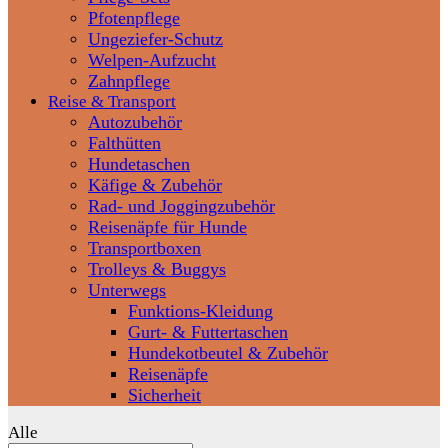
Pfotenpflege
Ungeziefer-Schutz
Welpen-Aufzucht
Zahnpflege
Reise & Transport
Autozubehör
Falthütten
Hundetaschen
Käfige & Zubehör
Rad- und Joggingzubehör
Reisenäpfe für Hunde
Transportboxen
Trolleys & Buggys
Unterwegs
Funktions-Kleidung
Gurt- & Futtertaschen
Hundekotbeutel & Zubehör
Reisenäpfe
Sicherheit
Alle