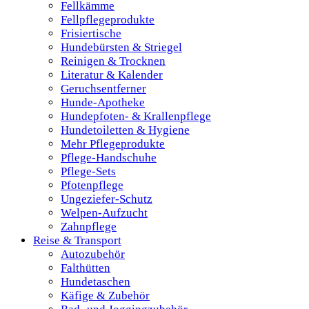
Fellkämme
Fellpflegeprodukte
Frisiertische
Hundebürsten & Striegel
Reinigen & Trocknen
Literatur & Kalender
Geruchsentferner
Hunde-Apotheke
Hundepfoten- & Krallenpflege
Hundetoiletten & Hygiene
Mehr Pflegeprodukte
Pflege-Handschuhe
Pflege-Sets
Pfotenpflege
Ungeziefer-Schutz
Welpen-Aufzucht
Zahnpflege
Reise & Transport
Autozubehör
Falthütten
Hundetaschen
Käfige & Zubehör