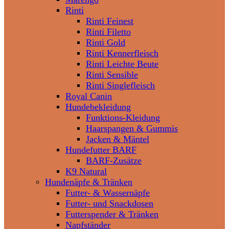
Rinti
Rinti Feinest
Rinti Filetto
Rinti Gold
Rinti Kennerfleisch
Rinti Leichte Beute
Rinti Sensible
Rinti Singlefleisch
Royal Canin
Hundebekleidung
Funktions-Kleidung
Haarspangen & Gummis
Jacken & Mäntel
Hundefutter BARF
BARF-Zusätze
K9 Natural
Hundenäpfe & Tränken
Futter- & Wassernäpfe
Futter- und Snackdosen
Futterspender & Tränken
Napfständer