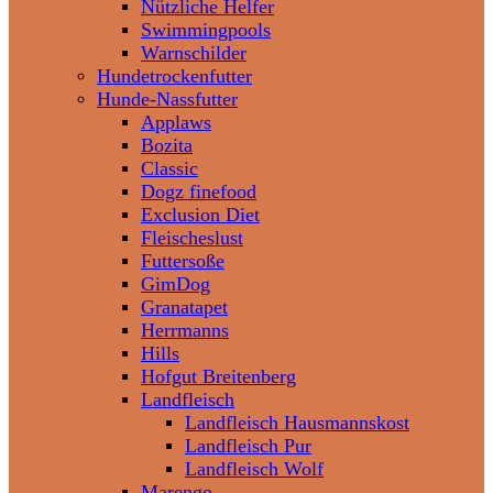
Nützliche Helfer
Swimmingpools
Warnschilder
Hundetrockenfutter
Hunde-Nassfutter
Applaws
Bozita
Classic
Dogz finefood
Exclusion Diet
Fleischeslust
Futtersoße
GimDog
Granatapet
Herrmanns
Hills
Hofgut Breitenberg
Landfleisch
Landfleisch Hausmannskost
Landfleisch Pur
Landfleisch Wolf
Marengo