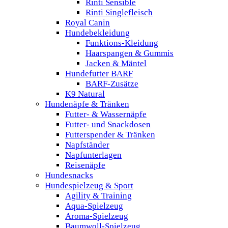
Rinti Sensible
Rinti Singlefleisch
Royal Canin
Hundebekleidung
Funktions-Kleidung
Haarspangen & Gummis
Jacken & Mäntel
Hundefutter BARF
BARF-Zusätze
K9 Natural
Hundenäpfe & Tränken
Futter- & Wassernäpfe
Futter- und Snackdosen
Futterspender & Tränken
Napfständer
Napfunterlagen
Reisenäpfe
Hundesnacks
Hundespielzeug & Sport
Agility & Training
Aqua-Spielzeug
Aroma-Spielzeug
Baumwoll-Spielzeug