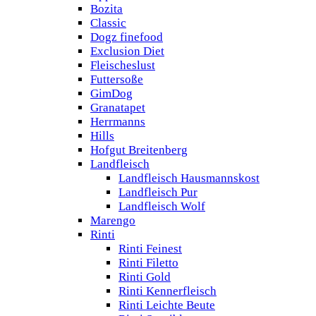
Bozita
Classic
Dogz finefood
Exclusion Diet
Fleischeslust
Futtersoße
GimDog
Granatapet
Herrmanns
Hills
Hofgut Breitenberg
Landfleisch
Landfleisch Hausmannskost
Landfleisch Pur
Landfleisch Wolf
Marengo
Rinti
Rinti Feinest
Rinti Filetto
Rinti Gold
Rinti Kennerfleisch
Rinti Leichte Beute