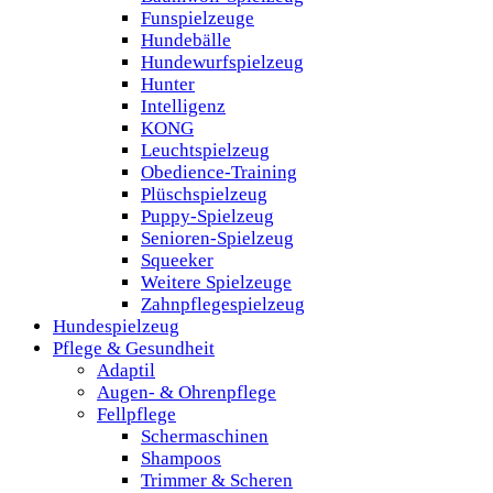
Funspielzeuge
Hundebälle
Hundewurfspielzeug
Hunter
Intelligenz
KONG
Leuchtspielzeug
Obedience-Training
Plüschspielzeug
Puppy-Spielzeug
Senioren-Spielzeug
Squeeker
Weitere Spielzeuge
Zahnpflegespielzeug
Hundespielzeug
Pflege & Gesundheit
Adaptil
Augen- & Ohrenpflege
Fellpflege
Schermaschinen
Shampoos
Trimmer & Scheren