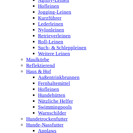
Agility-Leinen
Hofleinen
Jogging-Leinen
Kurzführer
Lederleinen
Nylonleinen
Retrieverleinen
Roll-Leinen
Such- & Schleppleinen
Weitere Leinen
Maulkörbe
Reflektierend
Haus & Hof
Außentrinkbrunnen
Fernhaltemittel
Hofleinen
Hundehütten
Nützliche Helfer
Swimmingpools
Warnschilder
Hundetrockenfutter
Hunde-Nassfutter
Applaws