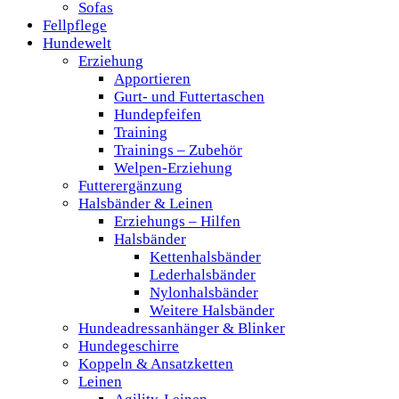
Sofas
Fellpflege
Hundewelt
Erziehung
Apportieren
Gurt- und Futtertaschen
Hundepfeifen
Training
Trainings – Zubehör
Welpen-Erziehung
Futterergänzung
Halsbänder & Leinen
Erziehungs – Hilfen
Halsbänder
Kettenhalsbänder
Lederhalsbänder
Nylonhalsbänder
Weitere Halsbänder
Hundeadressanhänger & Blinker
Hundegeschirre
Koppeln & Ansatzketten
Leinen