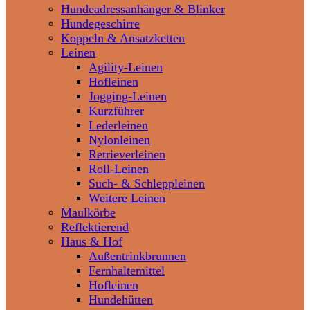
Hundeadressanhänger & Blinker
Hundegeschirre
Koppeln & Ansatzketten
Leinen
Agility-Leinen
Hofleinen
Jogging-Leinen
Kurzführer
Lederleinen
Nylonleinen
Retrieverleinen
Roll-Leinen
Such- & Schleppleinen
Weitere Leinen
Maulkörbe
Reflektierend
Haus & Hof
Außentrinkbrunnen
Fernhaltemittel
Hofleinen
Hundehütten