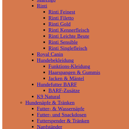
Rinti
Rinti Feinest
Rinti Filetto
Rinti Gold
Rinti Kennerfleisch
Rinti Leichte Beute
Rinti Sensible
Rinti Singlefleisch
Royal Canin
Hundebekleidung
Funktions-Kleidung
Haarspangen & Gummis
Jacken & Mäntel
Hundefutter BARF
BARF-Zusätze
K9 Natural
Hundenäpfe & Tränken
Futter- & Wassernäpfe
Futter- und Snackdosen
Futterspender & Tränken
Napfständer