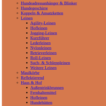
Hundeadressanhänger & Blinker
Hundegeschirre
Koppeln & Ansatzketten
Leinen
Agility-Leinen
Hofleinen
Jogging-Leinen
Kurzführer
Lederleinen
Nylonleinen
Retrieverleinen
Roll-Leinen
Such- & Schleppleinen
Weitere Leinen
Maulkörbe
Reflektierend
Haus & Hof
Außentrinkbrunnen
Fernhaltemittel
Hofleinen
Hundehütten