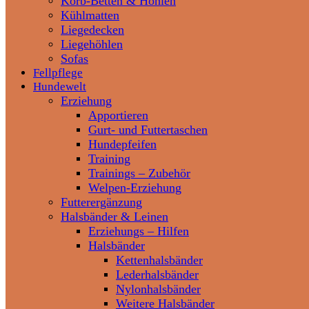
Korb-Betten & Höhlen
Kühlmatten
Liegedecken
Liegehöhlen
Sofas
Fellpflege
Hundewelt
Erziehung
Apportieren
Gurt- und Futtertaschen
Hundepfeifen
Training
Trainings – Zubehör
Welpen-Erziehung
Futterergänzung
Halsbänder & Leinen
Erziehungs – Hilfen
Halsbänder
Kettenhalsbänder
Lederhalsbänder
Nylonhalsbänder
Weitere Halsbänder