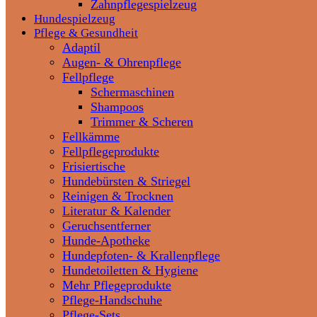
Zahnpflegespielzeug
Hundespielzeug
Pflege & Gesundheit
Adaptil
Augen- & Ohrenpflege
Fellpflege
Schermaschinen
Shampoos
Trimmer & Scheren
Fellkämme
Fellpflegeprodukte
Frisiertische
Hundebürsten & Striegel
Reinigen & Trocknen
Literatur & Kalender
Geruchsentferner
Hunde-Apotheke
Hundepfoten- & Krallenpflege
Hundetoiletten & Hygiene
Mehr Pflegeprodukte
Pflege-Handschuhe
Pflege-Sets