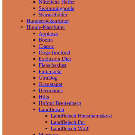
Nützliche Helfer
Swimmingpools
Warnschilder
Hundetrockenfutter
Hunde-Nassfutter
Applaws
Bozita
Classic
Dogz finefood
Exclusion Diet
Fleischeslust
Futtersoße
GimDog
Granatapet
Herrmanns
Hills
Hofgut Breitenberg
Landfleisch
Landfleisch Hausmannskost
Landfleisch Pur
Landfleisch Wolf
Marengo