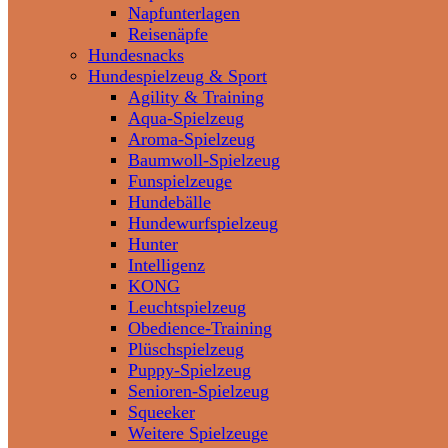
Napfunterlagen
Reisenäpfe
Hundesnacks
Hundespielzeug & Sport
Agility & Training
Aqua-Spielzeug
Aroma-Spielzeug
Baumwoll-Spielzeug
Funspielzeuge
Hundebälle
Hundewurfspielzeug
Hunter
Intelligenz
KONG
Leuchtspielzeug
Obedience-Training
Plüschspielzeug
Puppy-Spielzeug
Senioren-Spielzeug
Squeeker
Weitere Spielzeuge