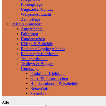
Pfotenpflege
Ungeziefer-Schutz
Welpen-Aufzucht
Zahnpflege
Reise & Transport
Autozubehör
Falthütten
Hundetaschen
Käfige & Zubehör
Rad- und Joggingzubehör
Reisenäpfe für Hunde
Transportboxen
Trolleys & Buggys
Unterwegs
Funktions-Kleidung
Gurt- & Futtertaschen
Hundekotbeutel & Zubehör
Reisenäpfe
Sicherheit
Alle