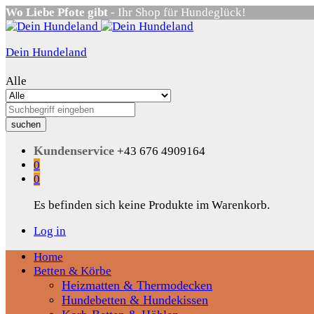
Wo Liebe Pfote gibt
- Ihr Shop für Hundeglück!
Dein Hundeland
Alle
suchen
Kundenservice
+43 676 4909164
0
0
Es befinden sich keine Produkte im Warenkorb.
Log in
Home
Betten & Körbe
Heizmatten & Thermodecken
Hundebetten & Hundekissen