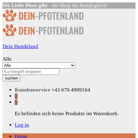
Wo Liebe Pfote gibt
- Ihr Shop für Hundeglück!
Dein Hundeland
Alle
suchen
Kundenservice
+43 676 4909164
0
0
Es befinden sich keine Produkte im Warenkorb.
Log in
Home