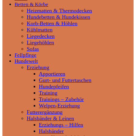
Betten & Körbe
Heizmatten & Thermodecken
Hundebetten & Hundekissen
Korb-Betten & Höhlen
Kühlmatten
Liegedecken
Liegehöhlen
Sofas
Fellpflege
Hundewelt
Erziehung
Apportieren
Gurt- und Futtertaschen
Hundepfeifen
Training
Trainings – Zubehör
Welpen-Erziehung
Futterergänzung
Halsbänder & Leinen
Erziehungs – Hilfen
Halsbänder