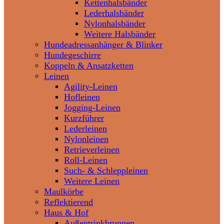
Kettenhalsbänder
Lederhalsbänder
Nylonhalsbänder
Weitere Halsbänder
Hundeadressanhänger & Blinker
Hundegeschirre
Koppeln & Ansatzketten
Leinen
Agility-Leinen
Hofleinen
Jogging-Leinen
Kurzführer
Lederleinen
Nylonleinen
Retrieverleinen
Roll-Leinen
Such- & Schleppleinen
Weitere Leinen
Maulkörbe
Reflektierend
Haus & Hof
Außentrinkbrunnen