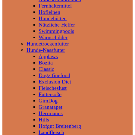
Fernhaltemittel
Hofleinen
Hundehütten
Nützliche Helfer
Swimmingpools
Warnschilder
Hundetrockenfutter
Hunde-Nassfutter
Applaws
Bozita
Classic
Dogz finefood
Exclusion Diet
Fleischeslust
Futtersoße
GimDog
Granatapet
Herrmanns
Hills
Hofgut Breitenberg
Landfleisch