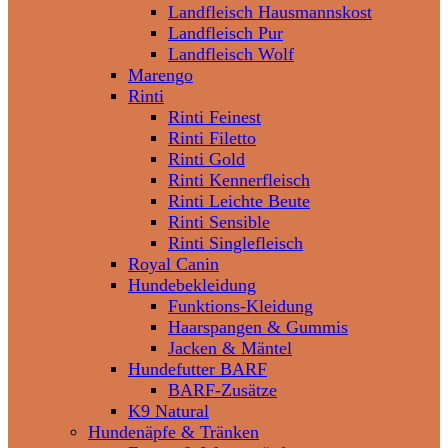
Landfleisch Hausmannskost
Landfleisch Pur
Landfleisch Wolf
Marengo
Rinti
Rinti Feinest
Rinti Filetto
Rinti Gold
Rinti Kennerfleisch
Rinti Leichte Beute
Rinti Sensible
Rinti Singlefleisch
Royal Canin
Hundebekleidung
Funktions-Kleidung
Haarspangen & Gummis
Jacken & Mäntel
Hundefutter BARF
BARF-Zusätze
K9 Natural
Hundenäpfe & Tränken