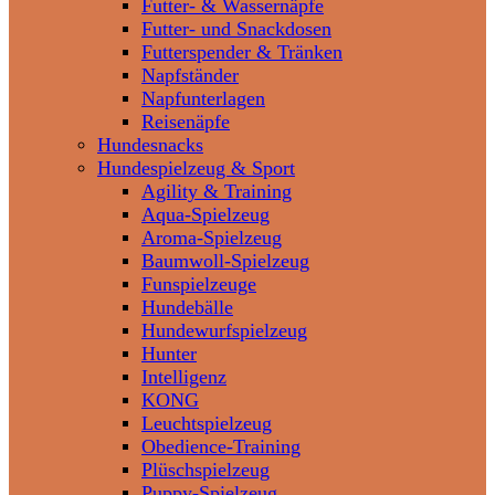
Futter- & Wassernäpfe
Futter- und Snackdosen
Futterspender & Tränken
Napfständer
Napfunterlagen
Reisenäpfe
Hundesnacks
Hundespielzeug & Sport
Agility & Training
Aqua-Spielzeug
Aroma-Spielzeug
Baumwoll-Spielzeug
Funspielzeuge
Hundebälle
Hundewurfspielzeug
Hunter
Intelligenz
KONG
Leuchtspielzeug
Obedience-Training
Plüschspielzeug
Puppy-Spielzeug