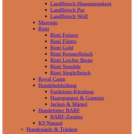
Landfleisch Hausmannskost
Landfleisch Pur
Landfleisch Wolf
Marengo
Rinti
Rinti Feinest
Rinti Filetto
Rinti Gold
Rinti Kennerfleisch
Rinti Leichte Beute
Rinti Sensible
Rinti Singlefleisch
Royal Canin
Hundebekleidung
Funktions-Kleidung
Haarspangen & Gummis
Jacken & Mäntel
Hundefutter BARF
BARF-Zusätze
K9 Natural
Hundenäpfe & Tränken