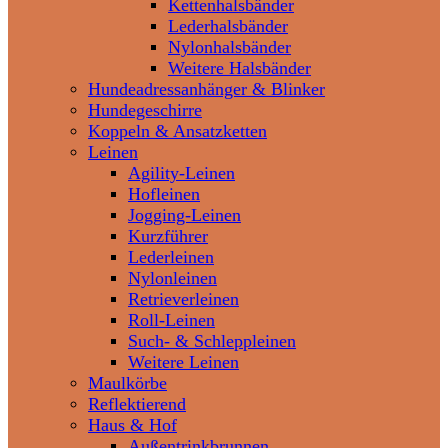
Kettenhalsbänder
Lederhalsbänder
Nylonhalsbänder
Weitere Halsbänder
Hundeadressanhänger & Blinker
Hundegeschirre
Koppeln & Ansatzketten
Leinen
Agility-Leinen
Hofleinen
Jogging-Leinen
Kurzführer
Lederleinen
Nylonleinen
Retrieverleinen
Roll-Leinen
Such- & Schleppleinen
Weitere Leinen
Maulkörbe
Reflektierend
Haus & Hof
Außentrinkbrunnen