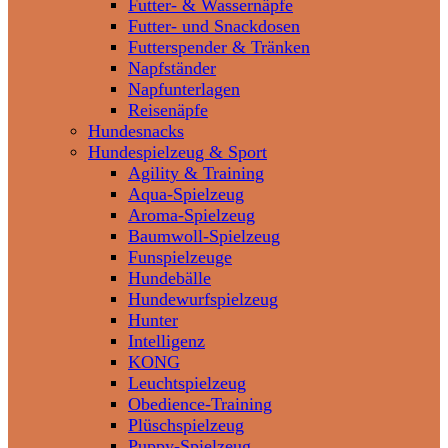
Futter- & Wassernäpfe
Futter- und Snackdosen
Futterspender & Tränken
Napfständer
Napfunterlagen
Reisenäpfe
Hundesnacks
Hundespielzeug & Sport
Agility & Training
Aqua-Spielzeug
Aroma-Spielzeug
Baumwoll-Spielzeug
Funspielzeuge
Hundebälle
Hundewurfspielzeug
Hunter
Intelligenz
KONG
Leuchtspielzeug
Obedience-Training
Plüschspielzeug
Puppy-Spielzeug