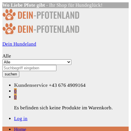
Wo Liebe Pfote gibt
- Ihr Shop für Hundeglück!
Dein Hundeland
Alle
suchen
Kundenservice
+43 676 4909164
0
0
Es befinden sich keine Produkte im Warenkorb.
Log in
Home