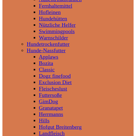
Fernhaltemittel
Hofleinen
Hundehütten
Nützliche Helfer
Swimmingpools
Warnschilder
Hundetrockenfutter
Hunde-Nassfutter
Applaws
Bozita
Classic
Dogz finefood
Exclusion Diet
Fleischeslust
Futtersoße
GimDog
Granatapet
Herrmanns
Hills
Hofgut Breitenberg
Landfleisch