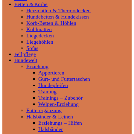
Betten & Körbe
Heizmatten & Thermodecken
Hundebetten & Hundekissen
Korb-Betten & Höhlen
Kühlmatten
Liegedecken
Liegehöhlen
Sofas
Fellpflege
Hundewelt
Erziehung
Apportieren
Gurt- und Futtertaschen
Hundepfeifen
Training
Trainings – Zubehör
Welpen-Erziehung
Futterergänzung
Halsbänder & Leinen
Erziehungs – Hilfen
Halsbänder