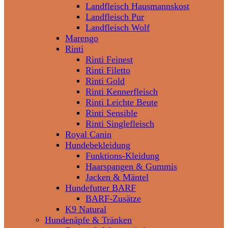
Landfleisch Hausmannskost
Landfleisch Pur
Landfleisch Wolf
Marengo
Rinti
Rinti Feinest
Rinti Filetto
Rinti Gold
Rinti Kennerfleisch
Rinti Leichte Beute
Rinti Sensible
Rinti Singlefleisch
Royal Canin
Hundebekleidung
Funktions-Kleidung
Haarspangen & Gummis
Jacken & Mäntel
Hundefutter BARF
BARF-Zusätze
K9 Natural
Hundenäpfe & Tränken