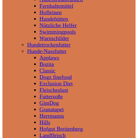
Fernhaltemittel
Hofleinen
Hundehütten
Nützliche Helfer
Swimmingpools
Warnschilder
Hundetrockenfutter
Hunde-Nassfutter
Applaws
Bozita
Classic
Dogz finefood
Exclusion Diet
Fleischeslust
Futtersoße
GimDog
Granatapet
Herrmanns
Hills
Hofgut Breitenberg
Landfleisch