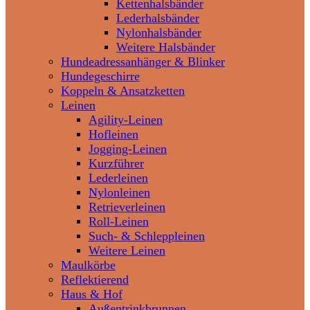
Kettenhalsbänder
Lederhalsbänder
Nylonhalsbänder
Weitere Halsbänder
Hundeadressanhänger & Blinker
Hundegeschirre
Koppeln & Ansatzketten
Leinen
Agility-Leinen
Hofleinen
Jogging-Leinen
Kurzführer
Lederleinen
Nylonleinen
Retrieverleinen
Roll-Leinen
Such- & Schleppleinen
Weitere Leinen
Maulkörbe
Reflektierend
Haus & Hof
Außentrinkbrunnen