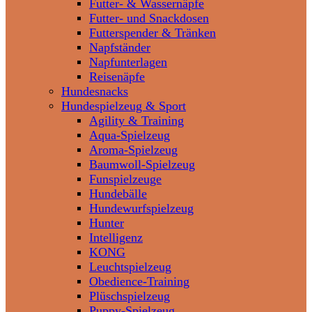
Futter- & Wassernäpfe
Futter- und Snackdosen
Futterspender & Tränken
Napfständer
Napfunterlagen
Reisenäpfe
Hundesnacks
Hundespielzeug & Sport
Agility & Training
Aqua-Spielzeug
Aroma-Spielzeug
Baumwoll-Spielzeug
Funspielzeuge
Hundebälle
Hundewurfspielzeug
Hunter
Intelligenz
KONG
Leuchtspielzeug
Obedience-Training
Plüschspielzeug
Puppy-Spielzeug