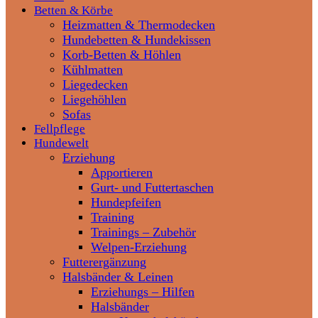
Betten & Körbe
Heizmatten & Thermodecken
Hundebetten & Hundekissen
Korb-Betten & Höhlen
Kühlmatten
Liegedecken
Liegehöhlen
Sofas
Fellpflege
Hundewelt
Erziehung
Apportieren
Gurt- und Futtertaschen
Hundepfeifen
Training
Trainings – Zubehör
Welpen-Erziehung
Futterergänzung
Halsbänder & Leinen
Erziehungs – Hilfen
Halsbänder