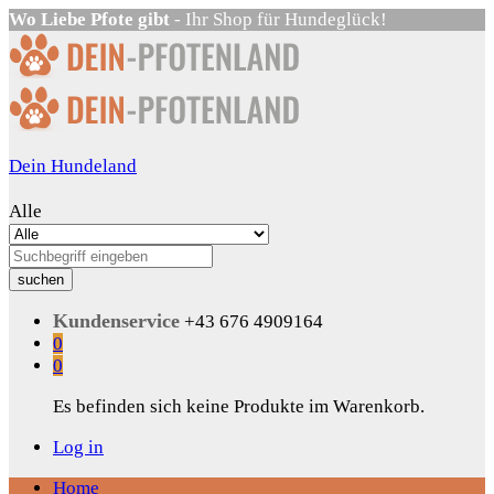
Wo Liebe Pfote gibt
- Ihr Shop für Hundeglück!
Dein Hundeland
Alle
suchen
Kundenservice
+43 676 4909164
0
0
Es befinden sich keine Produkte im Warenkorb.
Log in
Home