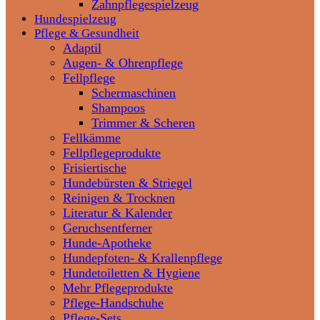
Zahnpflegespielzeug
Hundespielzeug
Pflege & Gesundheit
Adaptil
Augen- & Ohrenpflege
Fellpflege
Schermaschinen
Shampoos
Trimmer & Scheren
Fellkämme
Fellpflegeprodukte
Frisiertische
Hundebürsten & Striegel
Reinigen & Trocknen
Literatur & Kalender
Geruchsentferner
Hunde-Apotheke
Hundepfoten- & Krallenpflege
Hundetoiletten & Hygiene
Mehr Pflegeprodukte
Pflege-Handschuhe
Pflege-Sets