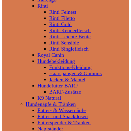
Rinti
Rinti Feinest
Rinti Filetto
Rinti Gold
Rinti Kennerfleisch
Rinti Leichte Beute
Rinti Sensible
Rinti Singlefleisch
Royal Canin
Hundebekleidung
Funktions-Kleidung
Haarspangen & Gummis
Jacken & Mäntel
Hundefutter BARF
BARF-Zusätze
K9 Natural
Hundenäpfe & Tränken
Futter- & Wassernäpfe
Futter- und Snackdosen
Futterspender & Tränken
Napfständer