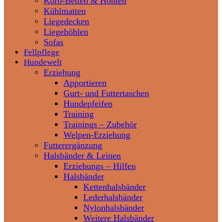
Korb-Betten & Höhlen
Kühlmatten
Liegedecken
Liegehöhlen
Sofas
Fellpflege
Hundewelt
Erziehung
Apportieren
Gurt- und Futtertaschen
Hundepfeifen
Training
Trainings – Zubehör
Welpen-Erziehung
Futterergänzung
Halsbänder & Leinen
Erziehungs – Hilfen
Halsbänder
Kettenhalsbänder
Lederhalsbänder
Nylonhalsbänder
Weitere Halsbänder