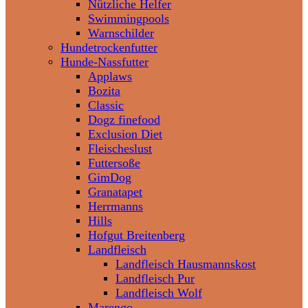
Nützliche Helfer
Swimmingpools
Warnschilder
Hundetrockenfutter
Hunde-Nassfutter
Applaws
Bozita
Classic
Dogz finefood
Exclusion Diet
Fleischeslust
Futtersoße
GimDog
Granatapet
Herrmanns
Hills
Hofgut Breitenberg
Landfleisch
Landfleisch Hausmannskost
Landfleisch Pur
Landfleisch Wolf
Marengo