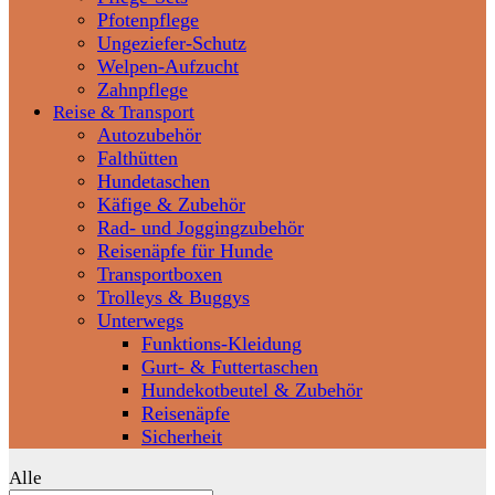
Pfotenpflege
Ungeziefer-Schutz
Welpen-Aufzucht
Zahnpflege
Reise & Transport
Autozubehör
Falthütten
Hundetaschen
Käfige & Zubehör
Rad- und Joggingzubehör
Reisenäpfe für Hunde
Transportboxen
Trolleys & Buggys
Unterwegs
Funktions-Kleidung
Gurt- & Futtertaschen
Hundekotbeutel & Zubehör
Reisenäpfe
Sicherheit
Alle