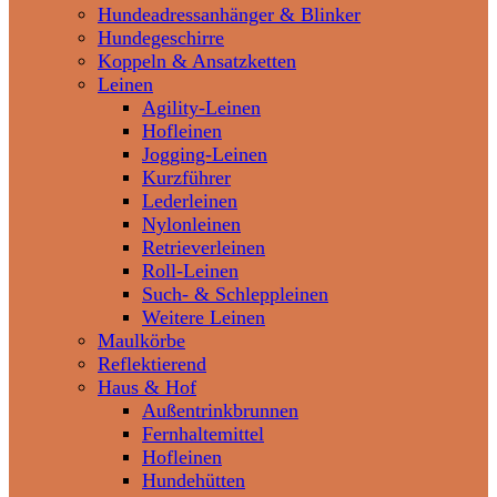
Hundeadressanhänger & Blinker
Hundegeschirre
Koppeln & Ansatzketten
Leinen
Agility-Leinen
Hofleinen
Jogging-Leinen
Kurzführer
Lederleinen
Nylonleinen
Retrieverleinen
Roll-Leinen
Such- & Schleppleinen
Weitere Leinen
Maulkörbe
Reflektierend
Haus & Hof
Außentrinkbrunnen
Fernhaltemittel
Hofleinen
Hundehütten