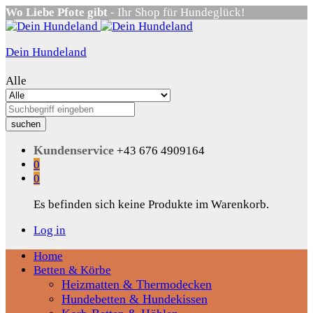
Wo Liebe Pfote gibt
- Ihr Shop für Hundeglück!
Dein Hundeland
Alle
suchen
Kundenservice
+43 676 4909164
0
0
Es befinden sich keine Produkte im Warenkorb.
Log in
Home
Betten & Körbe
Heizmatten & Thermodecken
Hundebetten & Hundekissen