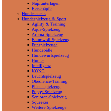
Napfunterlagen
Reisenäpfe
Hundesnacks
Hundespielzeug & Sport
Agility & Training
Aqua-Spielzeug
Aroma-Spielzeug
Baumwoll-Spielzeug
Funspielzeuge
Hundebälle
Hundewurfspielzeug
Hunter
Intelligenz
KONG
Leuchtspielzeug
Obedience-Training
Plüschspielzeug
Puppy-Spielzeug
Senioren-Spielzeug
Squeeker
Weitere Spielzeuge