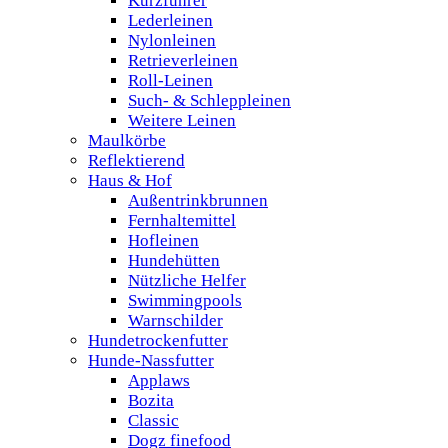
Kurzführer
Lederleinen
Nylonleinen
Retrieverleinen
Roll-Leinen
Such- & Schleppleinen
Weitere Leinen
Maulkörbe
Reflektierend
Haus & Hof
Außentrinkbrunnen
Fernhaltemittel
Hofleinen
Hundehütten
Nützliche Helfer
Swimmingpools
Warnschilder
Hundetrockenfutter
Hunde-Nassfutter
Applaws
Bozita
Classic
Dogz finefood