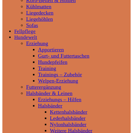
Korb-Betten & Höhlen
Kühlmatten
Liegedecken
Liegehöhlen
Sofas
Fellpflege
Hundewelt
Erziehung
Apportieren
Gurt- und Futtertaschen
Hundepfeifen
Training
Trainings – Zubehör
Welpen-Erziehung
Futterergänzung
Halsbänder & Leinen
Erziehungs – Hilfen
Halsbänder
Kettenhalsbänder
Lederhalsbänder
Nylonhalsbänder
Weitere Halsbänder