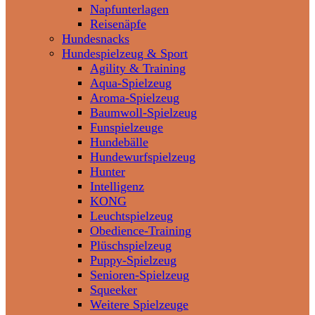
Napfunterlagen
Reisenäpfe
Hundesnacks
Hundespielzeug & Sport
Agility & Training
Aqua-Spielzeug
Aroma-Spielzeug
Baumwoll-Spielzeug
Funspielzeuge
Hundebälle
Hundewurfspielzeug
Hunter
Intelligenz
KONG
Leuchtspielzeug
Obedience-Training
Plüschspielzeug
Puppy-Spielzeug
Senioren-Spielzeug
Squeeker
Weitere Spielzeuge