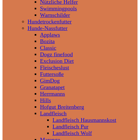
Nützliche Helfer
Swimmingpools
Warnschilder
Hundetrockenfutter
Hunde-Nassfutter
Applaws
Bozita
Classic
Dogz finefood
Exclusion Diet
Fleischeslust
Futtersoße
GimDog
Granatapet
Herrmanns
Hills
Hofgut Breitenberg
Landfleisch
Landfleisch Hausmannskost
Landfleisch Pur
Landfleisch Wolf
Marengo