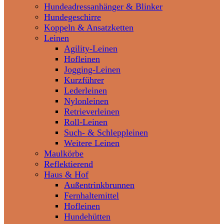
Hundeadressanhänger & Blinker
Hundegeschirre
Koppeln & Ansatzketten
Leinen
Agility-Leinen
Hofleinen
Jogging-Leinen
Kurzführer
Lederleinen
Nylonleinen
Retrieverleinen
Roll-Leinen
Such- & Schleppleinen
Weitere Leinen
Maulkörbe
Reflektierend
Haus & Hof
Außentrinkbrunnen
Fernhaltemittel
Hofleinen
Hundehütten