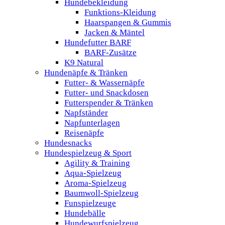
Hundebekleidung
Funktions-Kleidung
Haarspangen & Gummis
Jacken & Mäntel
Hundefutter BARF
BARF-Zusätze
K9 Natural
Hundenäpfe & Tränken
Futter- & Wassernäpfe
Futter- und Snackdosen
Futterspender & Tränken
Napfständer
Napfunterlagen
Reisenäpfe
Hundesnacks
Hundespielzeug & Sport
Agility & Training
Aqua-Spielzeug
Aroma-Spielzeug
Baumwoll-Spielzeug
Funspielzeuge
Hundebälle
Hundewurfspielzeug