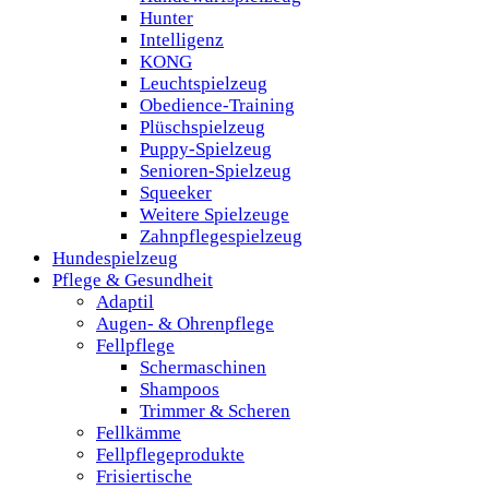
Hunter
Intelligenz
KONG
Leuchtspielzeug
Obedience-Training
Plüschspielzeug
Puppy-Spielzeug
Senioren-Spielzeug
Squeeker
Weitere Spielzeuge
Zahnpflegespielzeug
Hundespielzeug
Pflege & Gesundheit
Adaptil
Augen- & Ohrenpflege
Fellpflege
Schermaschinen
Shampoos
Trimmer & Scheren
Fellkämme
Fellpflegeprodukte
Frisiertische