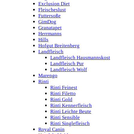
Exclusion Diet
Fleischeslust
Futtersoße
GimDog
Granatapet
Herrmanns
Hills
Hofgut Breitenberg
Landfleisch
Landfleisch Hausmannskost
Landfleisch Pur
Landfleisch Wolf
Marengo
Rinti
Rinti Feinest
Rinti Filetto
Rinti Gold
Rinti Kennerfleisch
Rinti Leichte Beute
Rinti Sensible
Rinti Singlefleisch
Royal Canin