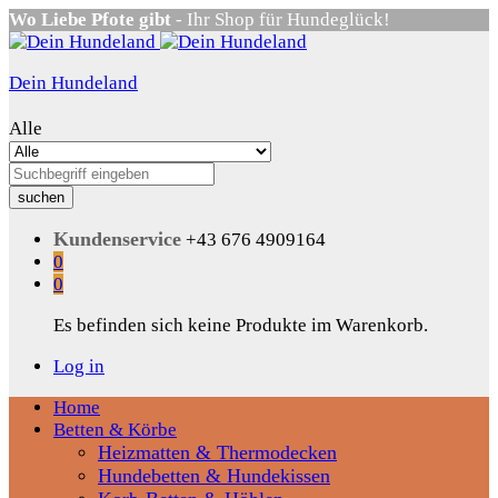
Wo Liebe Pfote gibt
- Ihr Shop für Hundeglück!
Dein Hundeland
Alle
suchen
Kundenservice
+43 676 4909164
0
0
Es befinden sich keine Produkte im Warenkorb.
Log in
Home
Betten & Körbe
Heizmatten & Thermodecken
Hundebetten & Hundekissen