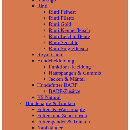
Rinti
Rinti Feinest
Rinti Filetto
Rinti Gold
Rinti Kennerfleisch
Rinti Leichte Beute
Rinti Sensible
Rinti Singlefleisch
Royal Canin
Hundebekleidung
Funktions-Kleidung
Haarspangen & Gummis
Jacken & Mäntel
Hundefutter BARF
BARF-Zusätze
K9 Natural
Hundenäpfe & Tränken
Futter- & Wassernäpfe
Futter- und Snackdosen
Futterspender & Tränken
Napfständer