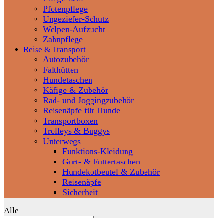
Pfotenpflege
Ungeziefer-Schutz
Welpen-Aufzucht
Zahnpflege
Reise & Transport
Autozubehör
Falthütten
Hundetaschen
Käfige & Zubehör
Rad- und Joggingzubehör
Reisenäpfe für Hunde
Transportboxen
Trolleys & Buggys
Unterwegs
Funktions-Kleidung
Gurt- & Futtertaschen
Hundekotbeutel & Zubehör
Reisenäpfe
Sicherheit
Alle