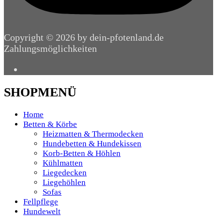
Copyright © 2026 by dein-pfotenland.de
Zahlungsmöglichkeiten
SHOPMENÜ
Home
Betten & Körbe
Heizmatten & Thermodecken
Hundebetten & Hundekissen
Korb-Betten & Höhlen
Kühlmatten
Liegedecken
Liegehöhlen
Sofas
Fellpflege
Hundewelt