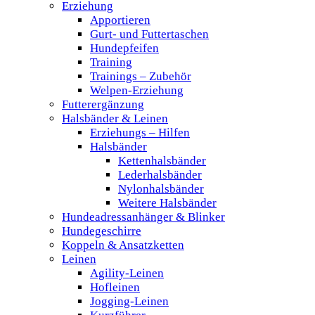
Erziehung
Apportieren
Gurt- und Futtertaschen
Hundepfeifen
Training
Trainings – Zubehör
Welpen-Erziehung
Futterergänzung
Halsbänder & Leinen
Erziehungs – Hilfen
Halsbänder
Kettenhalsbänder
Lederhalsbänder
Nylonhalsbänder
Weitere Halsbänder
Hundeadressanhänger & Blinker
Hundegeschirre
Koppeln & Ansatzketten
Leinen
Agility-Leinen
Hofleinen
Jogging-Leinen