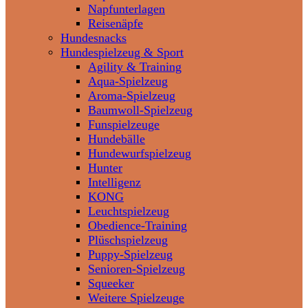
Napfunterlagen
Reisenäpfe
Hundesnacks
Hundespielzeug & Sport
Agility & Training
Aqua-Spielzeug
Aroma-Spielzeug
Baumwoll-Spielzeug
Funspielzeuge
Hundebälle
Hundewurfspielzeug
Hunter
Intelligenz
KONG
Leuchtspielzeug
Obedience-Training
Plüschspielzeug
Puppy-Spielzeug
Senioren-Spielzeug
Squeeker
Weitere Spielzeuge