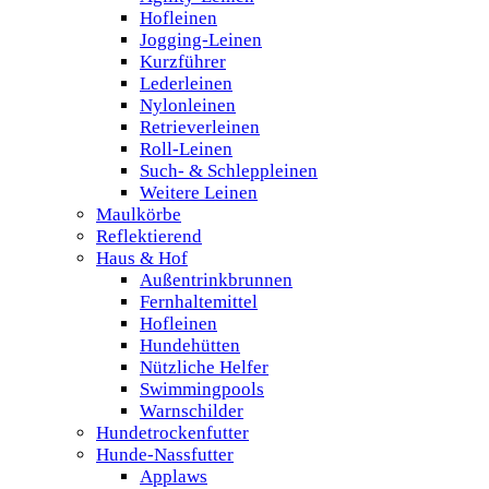
Hofleinen
Jogging-Leinen
Kurzführer
Lederleinen
Nylonleinen
Retrieverleinen
Roll-Leinen
Such- & Schleppleinen
Weitere Leinen
Maulkörbe
Reflektierend
Haus & Hof
Außentrinkbrunnen
Fernhaltemittel
Hofleinen
Hundehütten
Nützliche Helfer
Swimmingpools
Warnschilder
Hundetrockenfutter
Hunde-Nassfutter
Applaws