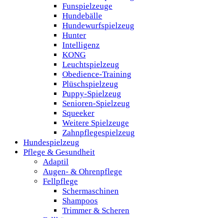
Funspielzeuge
Hundebälle
Hundewurfspielzeug
Hunter
Intelligenz
KONG
Leuchtspielzeug
Obedience-Training
Plüschspielzeug
Puppy-Spielzeug
Senioren-Spielzeug
Squeeker
Weitere Spielzeuge
Zahnpflegespielzeug
Hundespielzeug
Pflege & Gesundheit
Adaptil
Augen- & Ohrenpflege
Fellpflege
Schermaschinen
Shampoos
Trimmer & Scheren