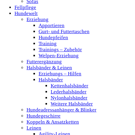
Sofas
Fellpflege
Hundewelt
Erziehung
Apportieren
Gurt- und Futtertaschen
Hundepfeifen
Training
Trainings – Zubehör
Welpen-Erziehung
Futterergänzung
Halsbänder & Leinen
Erziehungs – Hilfen
Halsbänder
Kettenhalsbänder
Lederhalsbänder
Nylonhalsbänder
Weitere Halsbänder
Hundeadressanhänger & Blinker
Hundegeschirre
Koppeln & Ansatzketten
Leinen
Agility-Leinen