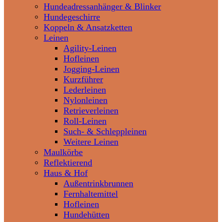
Hundeadressanhänger & Blinker
Hundegeschirre
Koppeln & Ansatzketten
Leinen
Agility-Leinen
Hofleinen
Jogging-Leinen
Kurzführer
Lederleinen
Nylonleinen
Retrieverleinen
Roll-Leinen
Such- & Schleppleinen
Weitere Leinen
Maulkörbe
Reflektierend
Haus & Hof
Außentrinkbrunnen
Fernhaltemittel
Hofleinen
Hundehütten