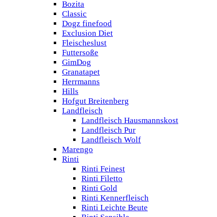
Bozita
Classic
Dogz finefood
Exclusion Diet
Fleischeslust
Futtersoße
GimDog
Granatapet
Herrmanns
Hills
Hofgut Breitenberg
Landfleisch
Landfleisch Hausmannskost
Landfleisch Pur
Landfleisch Wolf
Marengo
Rinti
Rinti Feinest
Rinti Filetto
Rinti Gold
Rinti Kennerfleisch
Rinti Leichte Beute