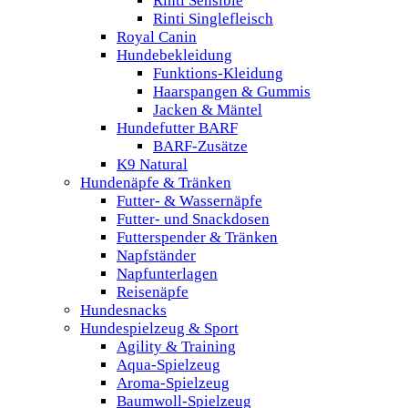
Rinti Sensible
Rinti Singlefleisch
Royal Canin
Hundebekleidung
Funktions-Kleidung
Haarspangen & Gummis
Jacken & Mäntel
Hundefutter BARF
BARF-Zusätze
K9 Natural
Hundenäpfe & Tränken
Futter- & Wassernäpfe
Futter- und Snackdosen
Futterspender & Tränken
Napfständer
Napfunterlagen
Reisenäpfe
Hundesnacks
Hundespielzeug & Sport
Agility & Training
Aqua-Spielzeug
Aroma-Spielzeug
Baumwoll-Spielzeug