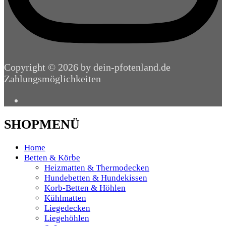
Copyright © 2026 by dein-pfotenland.de
Zahlungsmöglichkeiten
SHOPMENÜ
Home
Betten & Körbe
Heizmatten & Thermodecken
Hundebetten & Hundekissen
Korb-Betten & Höhlen
Kühlmatten
Liegedecken
Liegehöhlen