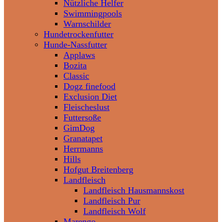
Nützliche Helfer
Swimmingpools
Warnschilder
Hundetrockenfutter
Hunde-Nassfutter
Applaws
Bozita
Classic
Dogz finefood
Exclusion Diet
Fleischeslust
Futtersoße
GimDog
Granatapet
Herrmanns
Hills
Hofgut Breitenberg
Landfleisch
Landfleisch Hausmannskost
Landfleisch Pur
Landfleisch Wolf
Marengo