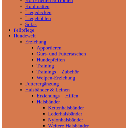
Korb-Betten & Höhlen
Kühlmatten
Liegedecken
Liegehöhlen
Sofas
Fellpflege
Hundewelt
Erziehung
Apportieren
Gurt- und Futtertaschen
Hundepfeifen
Training
Trainings – Zubehör
Welpen-Erziehung
Futterergänzung
Halsbänder & Leinen
Erziehungs – Hilfen
Halsbänder
Kettenhalsbänder
Lederhalsbänder
Nylonhalsbänder
Weitere Halsbänder