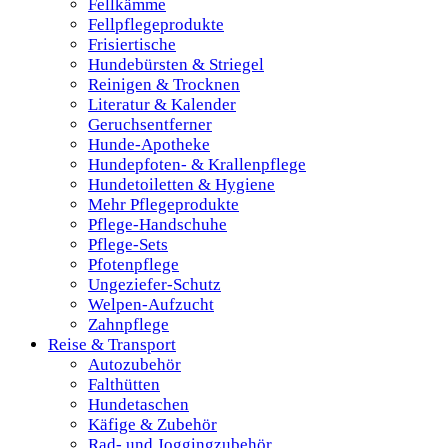
Fellkämme
Fellpflegeprodukte
Frisiertische
Hundebürsten & Striegel
Reinigen & Trocknen
Literatur & Kalender
Geruchsentferner
Hunde-Apotheke
Hundepfoten- & Krallenpflege
Hundetoiletten & Hygiene
Mehr Pflegeprodukte
Pflege-Handschuhe
Pflege-Sets
Pfotenpflege
Ungeziefer-Schutz
Welpen-Aufzucht
Zahnpflege
Reise & Transport
Autozubehör
Falthütten
Hundetaschen
Käfige & Zubehör
Rad- und Joggingzubehör