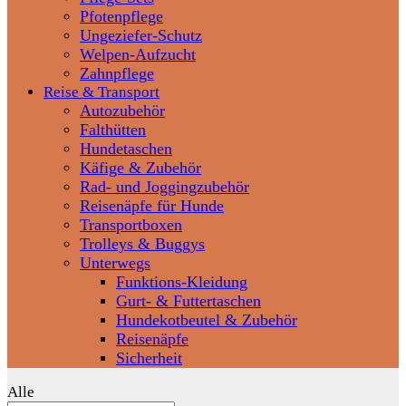
Pfotenpflege
Ungeziefer-Schutz
Welpen-Aufzucht
Zahnpflege
Reise & Transport
Autozubehör
Falthütten
Hundetaschen
Käfige & Zubehör
Rad- und Joggingzubehör
Reisenäpfe für Hunde
Transportboxen
Trolleys & Buggys
Unterwegs
Funktions-Kleidung
Gurt- & Futtertaschen
Hundekotbeutel & Zubehör
Reisenäpfe
Sicherheit
Alle