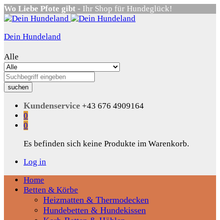
Wo Liebe Pfote gibt
- Ihr Shop für Hundeglück!
Dein Hundeland
Alle
suchen
Kundenservice
+43 676 4909164
0
0
Es befinden sich keine Produkte im Warenkorb.
Log in
Home
Betten & Körbe
Heizmatten & Thermodecken
Hundebetten & Hundekissen