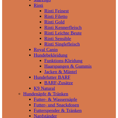
Rinti
Rinti Feinest
Rinti Filetto
Rinti Gold
Rinti Kennerfleisch
Rinti Leichte Beute
Rinti Sensible
Rinti Singlefleisch
Royal Canin
Hundebekleidung
Funktions-Kleidung
Haarspangen & Gummis
Jacken & Mäntel
Hundefutter BARF
BARF-Zusätze
K9 Natural
Hundenäpfe & Tränken
Futter- & Wassernäpfe
Futter- und Snackdosen
Futterspender & Tränken
Napfständer