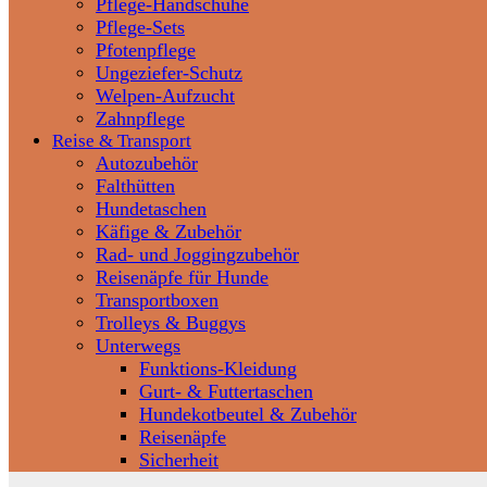
Pflege-Handschuhe
Pflege-Sets
Pfotenpflege
Ungeziefer-Schutz
Welpen-Aufzucht
Zahnpflege
Reise & Transport
Autozubehör
Falthütten
Hundetaschen
Käfige & Zubehör
Rad- und Joggingzubehör
Reisenäpfe für Hunde
Transportboxen
Trolleys & Buggys
Unterwegs
Funktions-Kleidung
Gurt- & Futtertaschen
Hundekotbeutel & Zubehör
Reisenäpfe
Sicherheit