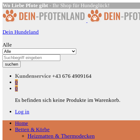
Wo Liebe Pfote gibt
- Ihr Shop für Hundeglück!
Dein Hundeland
Alle
suchen
Kundenservice
+43 676 4909164
0
0
Es befinden sich keine Produkte im Warenkorb.
Log in
Home
Betten & Körbe
Heizmatten & Thermodecken