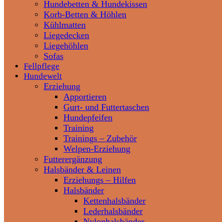
Hundebetten & Hundekissen
Korb-Betten & Höhlen
Kühlmatten
Liegedecken
Liegehöhlen
Sofas
Fellpflege
Hundewelt
Erziehung
Apportieren
Gurt- und Futtertaschen
Hundepfeifen
Training
Trainings – Zubehör
Welpen-Erziehung
Futterergänzung
Halsbänder & Leinen
Erziehungs – Hilfen
Halsbänder
Kettenhalsbänder
Lederhalsbänder
Nylonhalsbänder