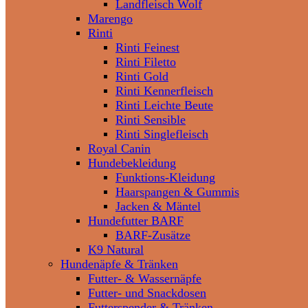
Landfleisch Wolf
Marengo
Rinti
Rinti Feinest
Rinti Filetto
Rinti Gold
Rinti Kennerfleisch
Rinti Leichte Beute
Rinti Sensible
Rinti Singlefleisch
Royal Canin
Hundebekleidung
Funktions-Kleidung
Haarspangen & Gummis
Jacken & Mäntel
Hundefutter BARF
BARF-Zusätze
K9 Natural
Hundenäpfe & Tränken
Futter- & Wassernäpfe
Futter- und Snackdosen
Futterspender & Tränken