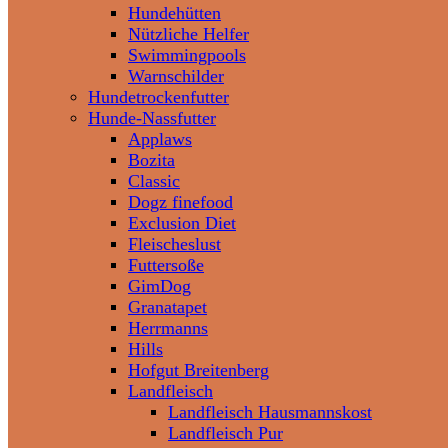
Hundehütten
Nützliche Helfer
Swimmingpools
Warnschilder
Hundetrockenfutter
Hunde-Nassfutter
Applaws
Bozita
Classic
Dogz finefood
Exclusion Diet
Fleischeslust
Futtersoße
GimDog
Granatapet
Herrmanns
Hills
Hofgut Breitenberg
Landfleisch
Landfleisch Hausmannskost
Landfleisch Pur