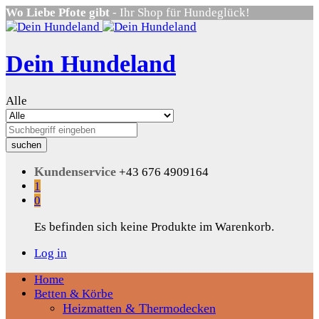
Wo Liebe Pfote gibt
- Ihr Shop für Hundeglück!
Dein Hundeland
Alle
suchen
Kundenservice
+43 676 4909164
1
0
Es befinden sich keine Produkte im Warenkorb.
Log in
Home
Betten & Körbe
Heizmatten & Thermodecken