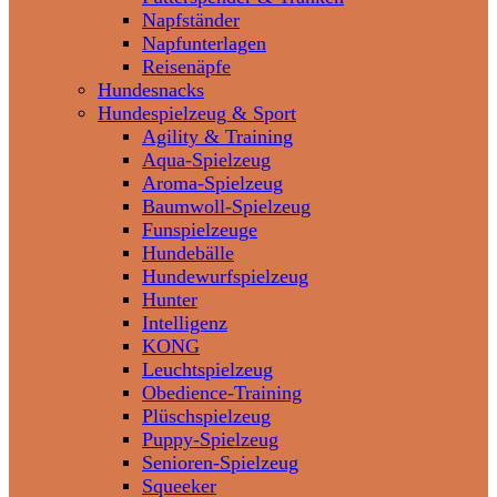
Napfständer
Napfunterlagen
Reisenäpfe
Hundesnacks
Hundespielzeug & Sport
Agility & Training
Aqua-Spielzeug
Aroma-Spielzeug
Baumwoll-Spielzeug
Funspielzeuge
Hundebälle
Hundewurfspielzeug
Hunter
Intelligenz
KONG
Leuchtspielzeug
Obedience-Training
Plüschspielzeug
Puppy-Spielzeug
Senioren-Spielzeug
Squeeker