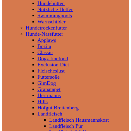
Hundehütten
Nützliche Helfer
Swimmingpools
Warnschilder
Hundetrockenfutter
Hunde-Nassfutter
Applaws
Bozita
Classic
Dogz finefood
Exclusion Diet
Fleischeslust
Futtersoße
GimDog
Granatapet
Herrmanns
Hills
Hofgut Breitenberg
Landfleisch
Landfleisch Hausmannskost
Landfleisch Pur