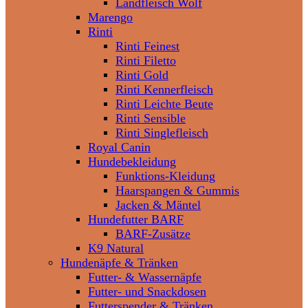
Landfleisch Wolf
Marengo
Rinti
Rinti Feinest
Rinti Filetto
Rinti Gold
Rinti Kennerfleisch
Rinti Leichte Beute
Rinti Sensible
Rinti Singlefleisch
Royal Canin
Hundebekleidung
Funktions-Kleidung
Haarspangen & Gummis
Jacken & Mäntel
Hundefutter BARF
BARF-Zusätze
K9 Natural
Hundenäpfe & Tränken
Futter- & Wassernäpfe
Futter- und Snackdosen
Futterspender & Tränken