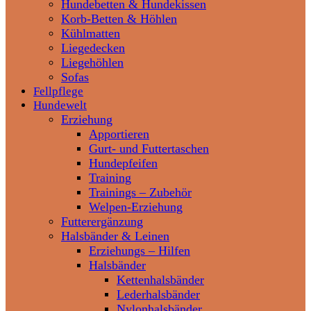
Hundebetten & Hundekissen
Korb-Betten & Höhlen
Kühlmatten
Liegedecken
Liegehöhlen
Sofas
Fellpflege
Hundewelt
Erziehung
Apportieren
Gurt- und Futtertaschen
Hundepfeifen
Training
Trainings – Zubehör
Welpen-Erziehung
Futterergänzung
Halsbänder & Leinen
Erziehungs – Hilfen
Halsbänder
Kettenhalsbänder
Lederhalsbänder
Nylonhalsbänder