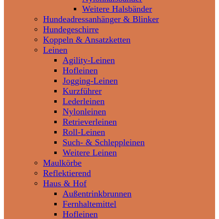
Weitere Halsbänder
Hundeadressanhänger & Blinker
Hundegeschirre
Koppeln & Ansatzketten
Leinen
Agility-Leinen
Hofleinen
Jogging-Leinen
Kurzführer
Lederleinen
Nylonleinen
Retrieverleinen
Roll-Leinen
Such- & Schleppleinen
Weitere Leinen
Maulkörbe
Reflektierend
Haus & Hof
Außentrinkbrunnen
Fernhaltemittel
Hofleinen