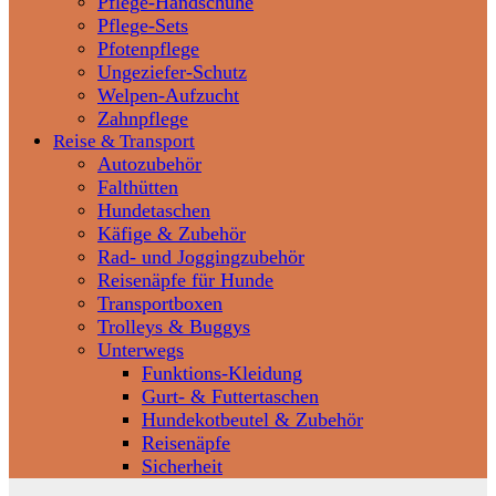
Pflege-Handschuhe
Pflege-Sets
Pfotenpflege
Ungeziefer-Schutz
Welpen-Aufzucht
Zahnpflege
Reise & Transport
Autozubehör
Falthütten
Hundetaschen
Käfige & Zubehör
Rad- und Joggingzubehör
Reisenäpfe für Hunde
Transportboxen
Trolleys & Buggys
Unterwegs
Funktions-Kleidung
Gurt- & Futtertaschen
Hundekotbeutel & Zubehör
Reisenäpfe
Sicherheit