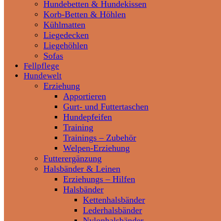
Hundebetten & Hundekissen
Korb-Betten & Höhlen
Kühlmatten
Liegedecken
Liegehöhlen
Sofas
Fellpflege
Hundewelt
Erziehung
Apportieren
Gurt- und Futtertaschen
Hundepfeifen
Training
Trainings – Zubehör
Welpen-Erziehung
Futterergänzung
Halsbänder & Leinen
Erziehungs – Hilfen
Halsbänder
Kettenhalsbänder
Lederhalsbänder
Nylonhalsbänder