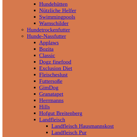
Hundehütten
Nützliche Helfer
Swimmingpools
Warnschilder
Hundetrockenfutter
Hunde-Nassfutter
Applaws
Bozita
Classic
Dogz finefood
Exclusion Diet
Fleischeslust
Futtersoße
GimDog
Granatapet
Herrmanns
Hills
Hofgut Breitenberg
Landfleisch
Landfleisch Hausmannskost
Landfleisch Pur