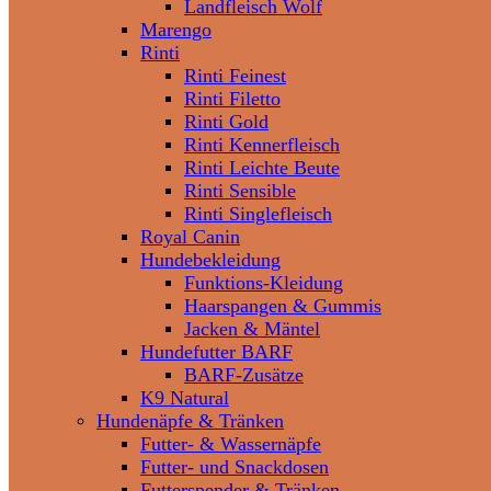
Landfleisch Wolf
Marengo
Rinti
Rinti Feinest
Rinti Filetto
Rinti Gold
Rinti Kennerfleisch
Rinti Leichte Beute
Rinti Sensible
Rinti Singlefleisch
Royal Canin
Hundebekleidung
Funktions-Kleidung
Haarspangen & Gummis
Jacken & Mäntel
Hundefutter BARF
BARF-Zusätze
K9 Natural
Hundenäpfe & Tränken
Futter- & Wassernäpfe
Futter- und Snackdosen
Futterspender & Tränken