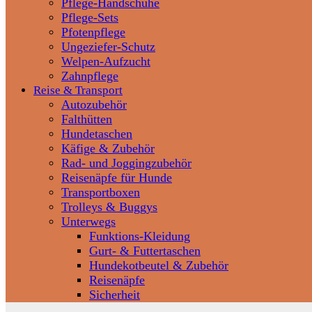
Pflege-Handschuhe
Pflege-Sets
Pfotenpflege
Ungeziefer-Schutz
Welpen-Aufzucht
Zahnpflege
Reise & Transport
Autozubehör
Falthütten
Hundetaschen
Käfige & Zubehör
Rad- und Joggingzubehör
Reisenäpfe für Hunde
Transportboxen
Trolleys & Buggys
Unterwegs
Funktions-Kleidung
Gurt- & Futtertaschen
Hundekotbeutel & Zubehör
Reisenäpfe
Sicherheit