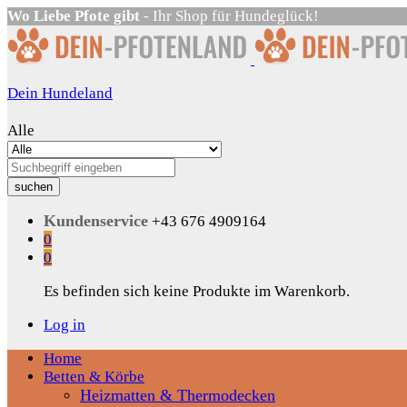
Wo Liebe Pfote gibt
- Ihr Shop für Hundeglück!
Dein Hundeland
Alle
suchen
Kundenservice
+43 676 4909164
0
0
Es befinden sich keine Produkte im Warenkorb.
Log in
Home
Betten & Körbe
Heizmatten & Thermodecken