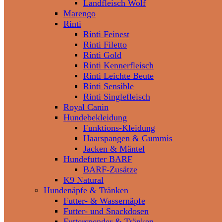
Landfleisch Wolf
Marengo
Rinti
Rinti Feinest
Rinti Filetto
Rinti Gold
Rinti Kennerfleisch
Rinti Leichte Beute
Rinti Sensible
Rinti Singlefleisch
Royal Canin
Hundebekleidung
Funktions-Kleidung
Haarspangen & Gummis
Jacken & Mäntel
Hundefutter BARF
BARF-Zusätze
K9 Natural
Hundenäpfe & Tränken
Futter- & Wassernäpfe
Futter- und Snackdosen
Futterspender & Tränken