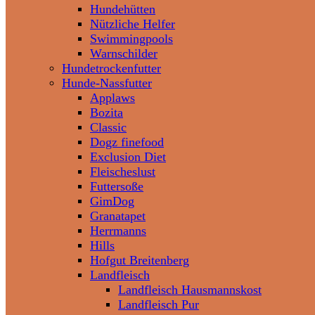
Hundehütten
Nützliche Helfer
Swimmingpools
Warnschilder
Hundetrockenfutter
Hunde-Nassfutter
Applaws
Bozita
Classic
Dogz finefood
Exclusion Diet
Fleischeslust
Futtersoße
GimDog
Granatapet
Herrmanns
Hills
Hofgut Breitenberg
Landfleisch
Landfleisch Hausmannskost
Landfleisch Pur