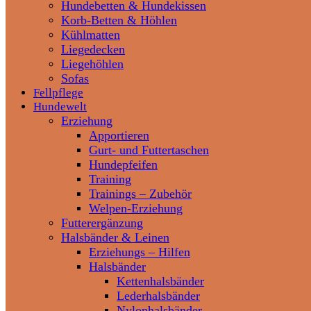
Hundebetten & Hundekissen
Korb-Betten & Höhlen
Kühlmatten
Liegedecken
Liegehöhlen
Sofas
Fellpflege
Hundewelt
Erziehung
Apportieren
Gurt- und Futtertaschen
Hundepfeifen
Training
Trainings – Zubehör
Welpen-Erziehung
Futterergänzung
Halsbänder & Leinen
Erziehungs – Hilfen
Halsbänder
Kettenhalsbänder
Lederhalsbänder
Nylonhalsbänder