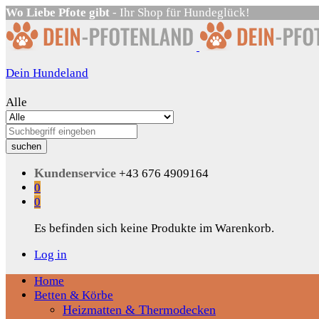
Wo Liebe Pfote gibt
- Ihr Shop für Hundeglück!
Dein Hundeland
Alle
suchen
Kundenservice
+43 676 4909164
0
0
Es befinden sich keine Produkte im Warenkorb.
Log in
Home
Betten & Körbe
Heizmatten & Thermodecken