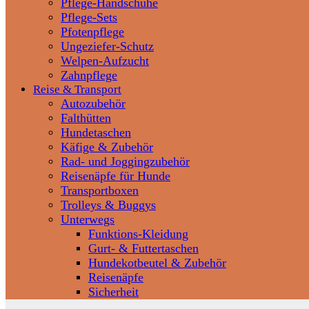
Pflege-Handschuhe
Pflege-Sets
Pfotenpflege
Ungeziefer-Schutz
Welpen-Aufzucht
Zahnpflege
Reise & Transport
Autozubehör
Falthütten
Hundetaschen
Käfige & Zubehör
Rad- und Joggingzubehör
Reisenäpfe für Hunde
Transportboxen
Trolleys & Buggys
Unterwegs
Funktions-Kleidung
Gurt- & Futtertaschen
Hundekotbeutel & Zubehör
Reisenäpfe
Sicherheit