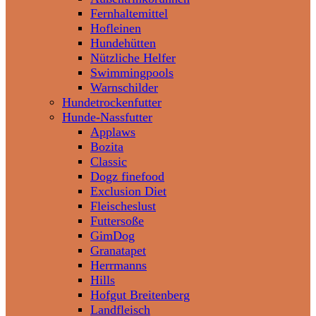
Fernhaltemittel
Hofleinen
Hundehütten
Nützliche Helfer
Swimmingpools
Warnschilder
Hundetrockenfutter
Hunde-Nassfutter
Applaws
Bozita
Classic
Dogz finefood
Exclusion Diet
Fleischeslust
Futtersoße
GimDog
Granatapet
Herrmanns
Hills
Hofgut Breitenberg
Landfleisch