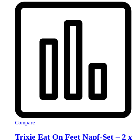
Compare
Trixie Eat On Feet Napf-Set – 2 x