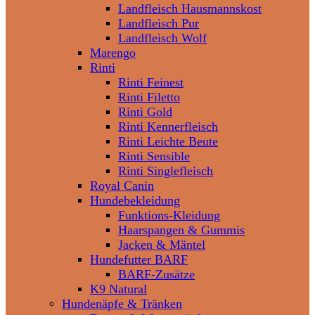
Landfleisch Hausmannskost
Landfleisch Pur
Landfleisch Wolf
Marengo
Rinti
Rinti Feinest
Rinti Filetto
Rinti Gold
Rinti Kennerfleisch
Rinti Leichte Beute
Rinti Sensible
Rinti Singlefleisch
Royal Canin
Hundebekleidung
Funktions-Kleidung
Haarspangen & Gummis
Jacken & Mäntel
Hundefutter BARF
BARF-Zusätze
K9 Natural
Hundenäpfe & Tränken