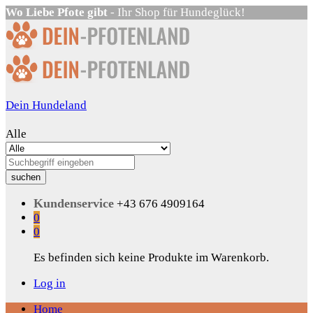
Wo Liebe Pfote gibt
- Ihr Shop für Hundeglück!
Dein Hundeland
Alle
suchen
Kundenservice
+43 676 4909164
0
0
Es befinden sich keine Produkte im Warenkorb.
Log in
Home