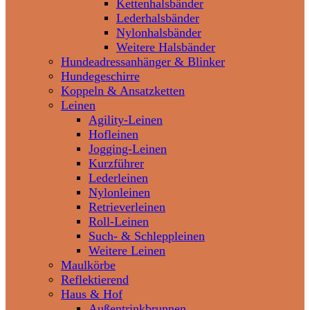
Kettenhalsbänder
Lederhalsbänder
Nylonhalsbänder
Weitere Halsbänder
Hundeadressanhänger & Blinker
Hundegeschirre
Koppeln & Ansatzketten
Leinen
Agility-Leinen
Hofleinen
Jogging-Leinen
Kurzführer
Lederleinen
Nylonleinen
Retrieverleinen
Roll-Leinen
Such- & Schleppleinen
Weitere Leinen
Maulkörbe
Reflektierend
Haus & Hof
Außentrinkbrunnen