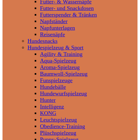
Futter- & Wassernäpfe
Futter- und Snackdosen
Futterspender & Tränken
Napfständer
Napfunterlagen
Reisenäpfe
Hundesnacks
Hundespielzeug & Sport
Agility & Training
Aqua-Spielzeug
Aroma-Spielzeug
Baumwoll-Spielzeug
Funspielzeuge
Hundebälle
Hundewurfspielzeug
Hunter
Intelligenz
KONG
Leuchtspielzeug
Obedience-Training
Plüschspielzeug
Puppy-Spielzeug