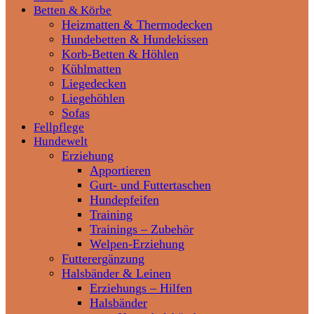
Betten & Körbe
Heizmatten & Thermodecken
Hundebetten & Hundekissen
Korb-Betten & Höhlen
Kühlmatten
Liegedecken
Liegehöhlen
Sofas
Fellpflege
Hundewelt
Erziehung
Apportieren
Gurt- und Futtertaschen
Hundepfeifen
Training
Trainings – Zubehör
Welpen-Erziehung
Futterergänzung
Halsbänder & Leinen
Erziehungs – Hilfen
Halsbänder