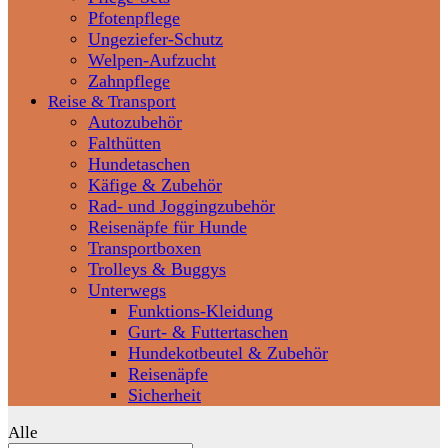
Pfotenpflege
Ungeziefer-Schutz
Welpen-Aufzucht
Zahnpflege
Reise & Transport
Autozubehör
Falthütten
Hundetaschen
Käfige & Zubehör
Rad- und Joggingzubehör
Reisenäpfe für Hunde
Transportboxen
Trolleys & Buggys
Unterwegs
Funktions-Kleidung
Gurt- & Futtertaschen
Hundekotbeutel & Zubehör
Reisenäpfe
Sicherheit
Alle