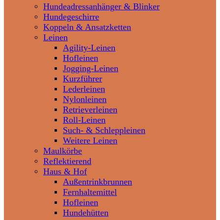
Hundeadressanhänger & Blinker
Hundegeschirre
Koppeln & Ansatzketten
Leinen
Agility-Leinen
Hofleinen
Jogging-Leinen
Kurzführer
Lederleinen
Nylonleinen
Retrieverleinen
Roll-Leinen
Such- & Schleppleinen
Weitere Leinen
Maulkörbe
Reflektierend
Haus & Hof
Außentrinkbrunnen
Fernhaltemittel
Hofleinen
Hundehütten