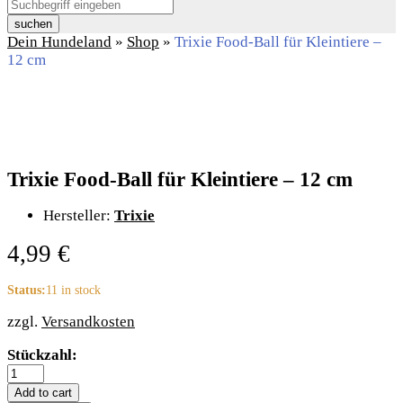
suchen
Dein Hundeland
»
Shop
»
Trixie Food-Ball für Kleintiere –
12 cm
Trixie Food-Ball für Kleintiere – 12 cm
Hersteller:
Trixie
4,99
€
Status:
11 in stock
zzgl.
Versandkosten
Trixie
Stückzahl:
Food-
Ball
Add to cart