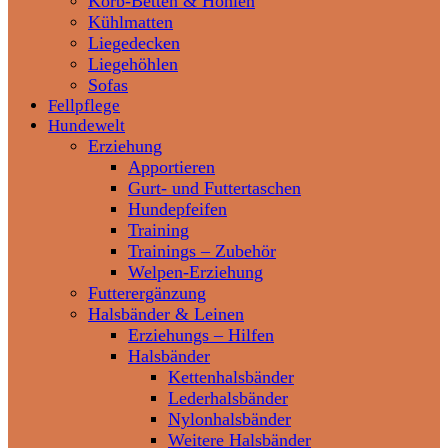
Korb-Betten & Höhlen
Kühlmatten
Liegedecken
Liegehöhlen
Sofas
Fellpflege
Hundewelt
Erziehung
Apportieren
Gurt- und Futtertaschen
Hundepfeifen
Training
Trainings – Zubehör
Welpen-Erziehung
Futterergänzung
Halsbänder & Leinen
Erziehungs – Hilfen
Halsbänder
Kettenhalsbänder
Lederhalsbänder
Nylonhalsbänder
Weitere Halsbänder