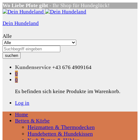
Wo Liebe Pfote gibt
- Ihr Shop für Hundeglück!
Dein Hundeland
Alle
suchen
Kundenservice
+43 676 4909164
0
0
Es befinden sich keine Produkte im Warenkorb.
Log in
Home
Betten & Körbe
Heizmatten & Thermodecken
Hundebetten & Hundekissen