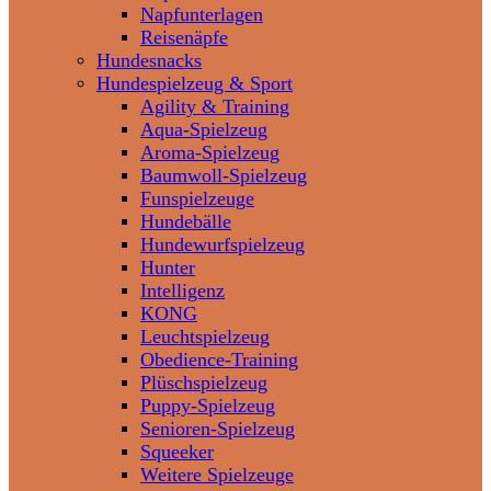
Napfunterlagen
Reisenäpfe
Hundesnacks
Hundespielzeug & Sport
Agility & Training
Aqua-Spielzeug
Aroma-Spielzeug
Baumwoll-Spielzeug
Funspielzeuge
Hundebälle
Hundewurfspielzeug
Hunter
Intelligenz
KONG
Leuchtspielzeug
Obedience-Training
Plüschspielzeug
Puppy-Spielzeug
Senioren-Spielzeug
Squeeker
Weitere Spielzeuge