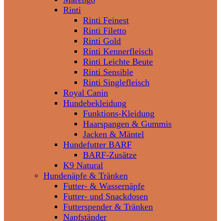
Rinti
Rinti Feinest
Rinti Filetto
Rinti Gold
Rinti Kennerfleisch
Rinti Leichte Beute
Rinti Sensible
Rinti Singlefleisch
Royal Canin
Hundebekleidung
Funktions-Kleidung
Haarspangen & Gummis
Jacken & Mäntel
Hundefutter BARF
BARF-Zusätze
K9 Natural
Hundenäpfe & Tränken
Futter- & Wassernäpfe
Futter- und Snackdosen
Futterspender & Tränken
Napfständer