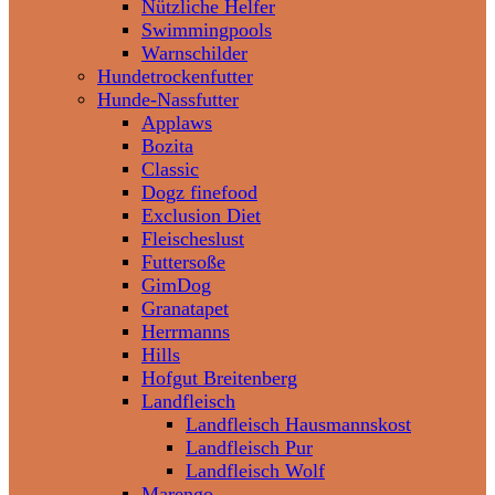
Nützliche Helfer
Swimmingpools
Warnschilder
Hundetrockenfutter
Hunde-Nassfutter
Applaws
Bozita
Classic
Dogz finefood
Exclusion Diet
Fleischeslust
Futtersoße
GimDog
Granatapet
Herrmanns
Hills
Hofgut Breitenberg
Landfleisch
Landfleisch Hausmannskost
Landfleisch Pur
Landfleisch Wolf
Marengo