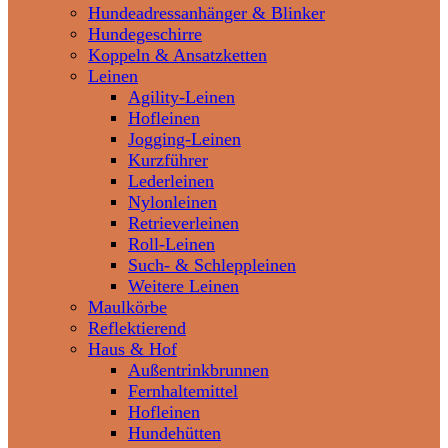
Hundeadressanhänger & Blinker
Hundegeschirre
Koppeln & Ansatzketten
Leinen
Agility-Leinen
Hofleinen
Jogging-Leinen
Kurzführer
Lederleinen
Nylonleinen
Retrieverleinen
Roll-Leinen
Such- & Schleppleinen
Weitere Leinen
Maulkörbe
Reflektierend
Haus & Hof
Außentrinkbrunnen
Fernhaltemittel
Hofleinen
Hundehütten