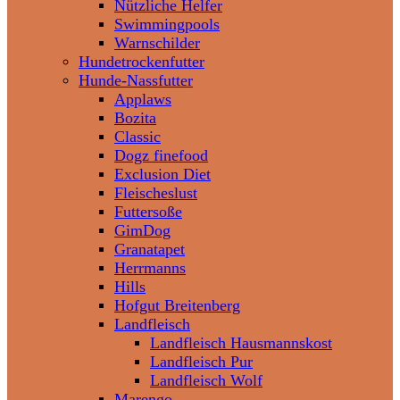
Nützliche Helfer
Swimmingpools
Warnschilder
Hundetrockenfutter
Hunde-Nassfutter
Applaws
Bozita
Classic
Dogz finefood
Exclusion Diet
Fleischeslust
Futtersoße
GimDog
Granatapet
Herrmanns
Hills
Hofgut Breitenberg
Landfleisch
Landfleisch Hausmannskost
Landfleisch Pur
Landfleisch Wolf
Marengo