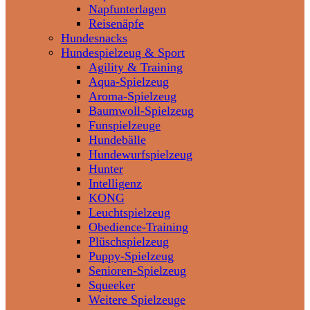
Napfunterlagen
Reisenäpfe
Hundesnacks
Hundespielzeug & Sport
Agility & Training
Aqua-Spielzeug
Aroma-Spielzeug
Baumwoll-Spielzeug
Funspielzeuge
Hundebälle
Hundewurfspielzeug
Hunter
Intelligenz
KONG
Leuchtspielzeug
Obedience-Training
Plüschspielzeug
Puppy-Spielzeug
Senioren-Spielzeug
Squeeker
Weitere Spielzeuge