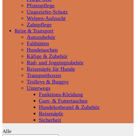
Pfotenpflege
Ungeziefer-Schutz
Welpen-Aufzucht
Zahnpflege
Reise & Transport
Autozubehör
Falthütten
Hundetaschen
Käfige & Zubehör
Rad- und Joggingzubehör
Reisenäpfe für Hunde
Transportboxen
Trolleys & Buggys
Unterwegs
Funktions-Kleidung
Gurt- & Futtertaschen
Hundekotbeutel & Zubehör
Reisenäpfe
Sicherheit
Alle