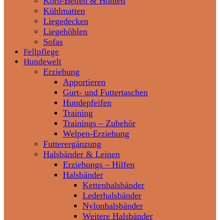
Korb-Betten & Höhlen
Kühlmatten
Liegedecken
Liegehöhlen
Sofas
Fellpflege
Hundewelt
Erziehung
Apportieren
Gurt- und Futtertaschen
Hundepfeifen
Training
Trainings – Zubehör
Welpen-Erziehung
Futterergänzung
Halsbänder & Leinen
Erziehungs – Hilfen
Halsbänder
Kettenhalsbänder
Lederhalsbänder
Nylonhalsbänder
Weitere Halsbänder