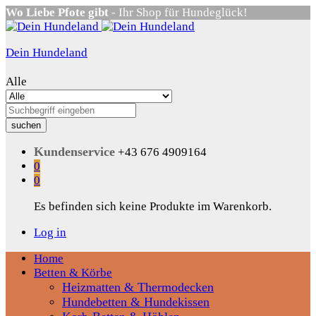
Wo Liebe Pfote gibt
- Ihr Shop für Hundeglück!
Dein Hundeland
Alle
suchen
Kundenservice
+43 676 4909164
0
0
Es befinden sich keine Produkte im Warenkorb.
Log in
Home
Betten & Körbe
Heizmatten & Thermodecken
Hundebetten & Hundekissen