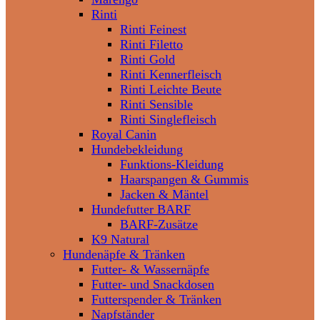
Rinti
Rinti Feinest
Rinti Filetto
Rinti Gold
Rinti Kennerfleisch
Rinti Leichte Beute
Rinti Sensible
Rinti Singlefleisch
Royal Canin
Hundebekleidung
Funktions-Kleidung
Haarspangen & Gummis
Jacken & Mäntel
Hundefutter BARF
BARF-Zusätze
K9 Natural
Hundenäpfe & Tränken
Futter- & Wassernäpfe
Futter- und Snackdosen
Futterspender & Tränken
Napfständer