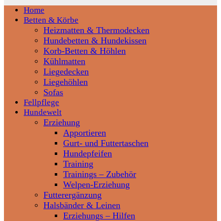
Home
Betten & Körbe
Heizmatten & Thermodecken
Hundebetten & Hundekissen
Korb-Betten & Höhlen
Kühlmatten
Liegedecken
Liegehöhlen
Sofas
Fellpflege
Hundewelt
Erziehung
Apportieren
Gurt- und Futtertaschen
Hundepfeifen
Training
Trainings – Zubehör
Welpen-Erziehung
Futterergänzung
Halsbänder & Leinen
Erziehungs – Hilfen