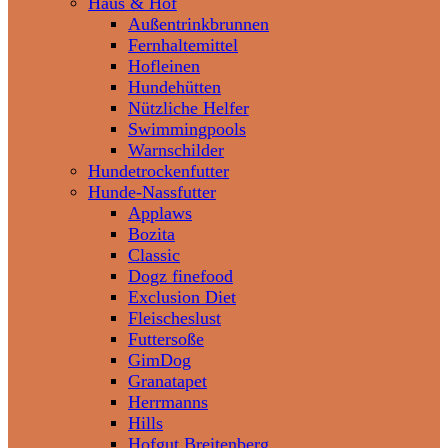
Haus & Hof
Außentrinkbrunnen
Fernhaltemittel
Hofleinen
Hundehütten
Nützliche Helfer
Swimmingpools
Warnschilder
Hundetrockenfutter
Hunde-Nassfutter
Applaws
Bozita
Classic
Dogz finefood
Exclusion Diet
Fleischeslust
Futtersoße
GimDog
Granatapet
Herrmanns
Hills
Hofgut Breitenberg