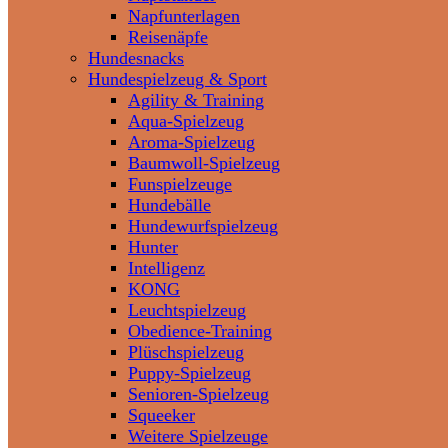
Napfunterlagen
Reisenäpfe
Hundesnacks
Hundespielzeug & Sport
Agility & Training
Aqua-Spielzeug
Aroma-Spielzeug
Baumwoll-Spielzeug
Funspielzeuge
Hundebälle
Hundewurfspielzeug
Hunter
Intelligenz
KONG
Leuchtspielzeug
Obedience-Training
Plüschspielzeug
Puppy-Spielzeug
Senioren-Spielzeug
Squeeker
Weitere Spielzeuge