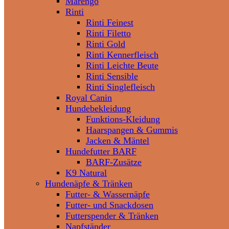
Marengo
Rinti
Rinti Feinest
Rinti Filetto
Rinti Gold
Rinti Kennerfleisch
Rinti Leichte Beute
Rinti Sensible
Rinti Singlefleisch
Royal Canin
Hundebekleidung
Funktions-Kleidung
Haarspangen & Gummis
Jacken & Mäntel
Hundefutter BARF
BARF-Zusätze
K9 Natural
Hundenäpfe & Tränken
Futter- & Wassernäpfe
Futter- und Snackdosen
Futterspender & Tränken
Napfständer