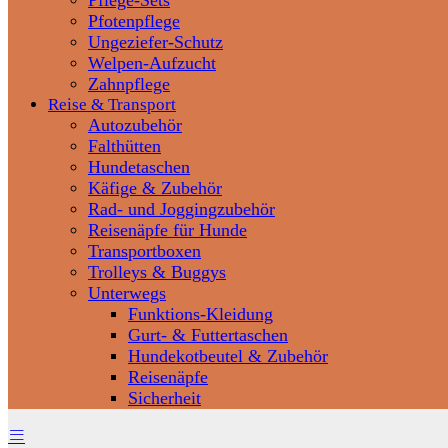
Pflege-Sets
Pfotenpflege
Ungeziefer-Schutz
Welpen-Aufzucht
Zahnpflege
Reise & Transport
Autozubehör
Falthütten
Hundetaschen
Käfige & Zubehör
Rad- und Joggingzubehör
Reisenäpfe für Hunde
Transportboxen
Trolleys & Buggys
Unterwegs
Funktions-Kleidung
Gurt- & Futtertaschen
Hundekotbeutel & Zubehör
Reisenäpfe
Sicherheit