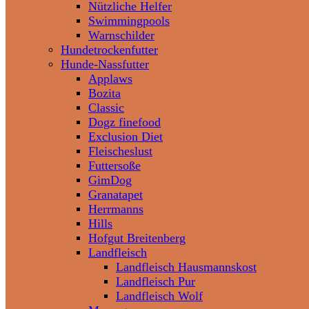
Nützliche Helfer
Swimmingpools
Warnschilder
Hundetrockenfutter
Hunde-Nassfutter
Applaws
Bozita
Classic
Dogz finefood
Exclusion Diet
Fleischeslust
Futtersoße
GimDog
Granatapet
Herrmanns
Hills
Hofgut Breitenberg
Landfleisch
Landfleisch Hausmannskost
Landfleisch Pur
Landfleisch Wolf