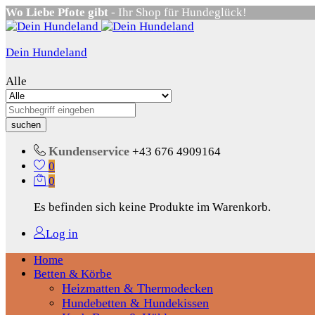
Wo Liebe Pfote gibt
- Ihr Shop für Hundeglück!
Dein Hundeland
Alle
suchen
Kundenservice
+43 676 4909164
0
0
Es befinden sich keine Produkte im Warenkorb.
Log in
Home
Betten & Körbe
Heizmatten & Thermodecken
Hundebetten & Hundekissen