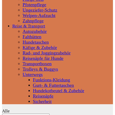
Pfotenpflege
Ungeziefer-Schutz
Welpen-Aufzucht
Zahnpflege
Reise & Transport
Autozubehör
Falthütten
Hundetaschen
Käfige & Zubehör
Rad- und Joggingzubehör
Reisenäpfe für Hunde
Transportboxen
Trolleys & Buggys
Unterwegs
Funktions-Kleidung
Gurt- & Futtertaschen
Hundekotbeutel & Zubehör
Reisenäpfe
Sicherheit
Alle