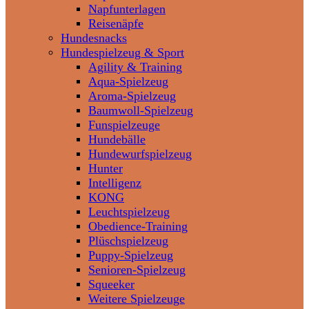
Napfunterlagen
Reisenäpfe
Hundesnacks
Hundespielzeug & Sport
Agility & Training
Aqua-Spielzeug
Aroma-Spielzeug
Baumwoll-Spielzeug
Funspielzeuge
Hundebälle
Hundewurfspielzeug
Hunter
Intelligenz
KONG
Leuchtspielzeug
Obedience-Training
Plüschspielzeug
Puppy-Spielzeug
Senioren-Spielzeug
Squeeker
Weitere Spielzeuge