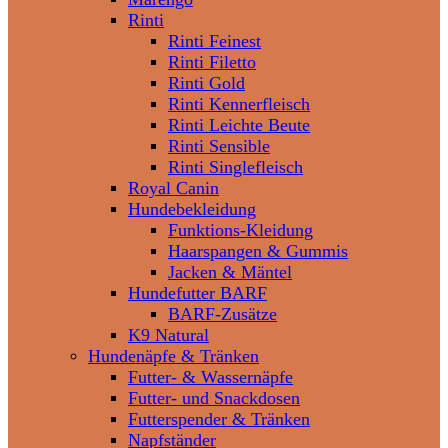
Rinti
Rinti Feinest
Rinti Filetto
Rinti Gold
Rinti Kennerfleisch
Rinti Leichte Beute
Rinti Sensible
Rinti Singlefleisch
Royal Canin
Hundebekleidung
Funktions-Kleidung
Haarspangen & Gummis
Jacken & Mäntel
Hundefutter BARF
BARF-Zusätze
K9 Natural
Hundenäpfe & Tränken
Futter- & Wassernäpfe
Futter- und Snackdosen
Futterspender & Tränken
Napfständer