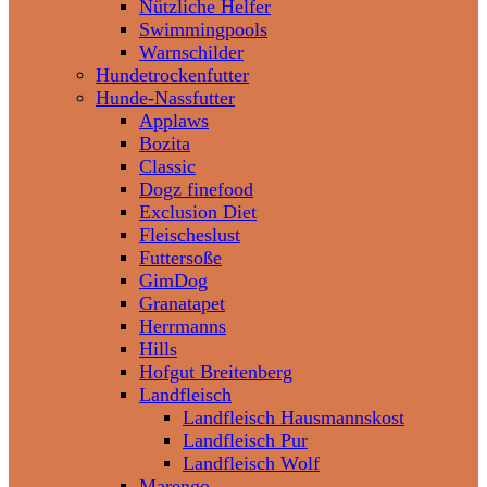
Nützliche Helfer
Swimmingpools
Warnschilder
Hundetrockenfutter
Hunde-Nassfutter
Applaws
Bozita
Classic
Dogz finefood
Exclusion Diet
Fleischeslust
Futtersoße
GimDog
Granatapet
Herrmanns
Hills
Hofgut Breitenberg
Landfleisch
Landfleisch Hausmannskost
Landfleisch Pur
Landfleisch Wolf
Marengo