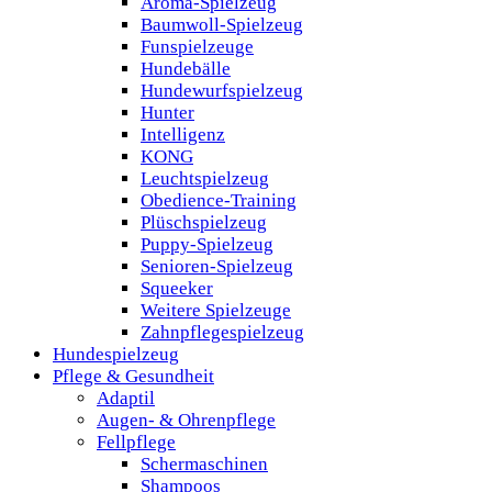
Aroma-Spielzeug
Baumwoll-Spielzeug
Funspielzeuge
Hundebälle
Hundewurfspielzeug
Hunter
Intelligenz
KONG
Leuchtspielzeug
Obedience-Training
Plüschspielzeug
Puppy-Spielzeug
Senioren-Spielzeug
Squeeker
Weitere Spielzeuge
Zahnpflegespielzeug
Hundespielzeug
Pflege & Gesundheit
Adaptil
Augen- & Ohrenpflege
Fellpflege
Schermaschinen
Shampoos