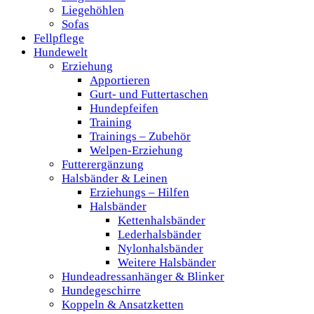
Liegehöhlen
Sofas
Fellpflege
Hundewelt
Erziehung
Apportieren
Gurt- und Futtertaschen
Hundepfeifen
Training
Trainings – Zubehör
Welpen-Erziehung
Futterergänzung
Halsbänder & Leinen
Erziehungs – Hilfen
Halsbänder
Kettenhalsbänder
Lederhalsbänder
Nylonhalsbänder
Weitere Halsbänder
Hundeadressanhänger & Blinker
Hundegeschirre
Koppeln & Ansatzketten