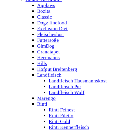
Applaws
Bozita
Classic
Dogz finefood
Exclusion Diet
Fleischeslust
Futtersoße
GimDog
Granatapet
Herrmanns
Hills
Hofgut Breitenberg
Landfleisch
Landfleisch Hausmannskost
Landfleisch Pur
Landfleisch Wolf
Marengo
Rinti
Rinti Feinest
Rinti Filetto
Rinti Gold
Rinti Kennerfleisch