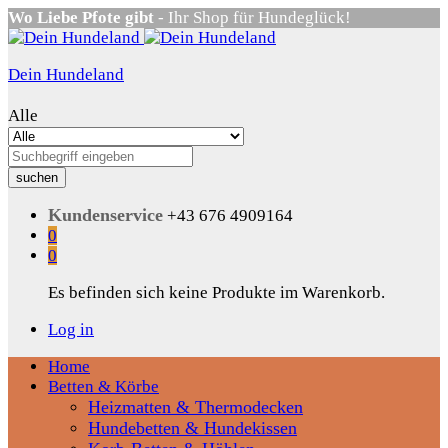
Wo Liebe Pfote gibt
- Ihr Shop für Hundeglück!
Dein Hundeland
Alle
suchen
Kundenservice
+43 676 4909164
0
0
Es befinden sich keine Produkte im Warenkorb.
Log in
Home
Betten & Körbe
Heizmatten & Thermodecken
Hundebetten & Hundekissen