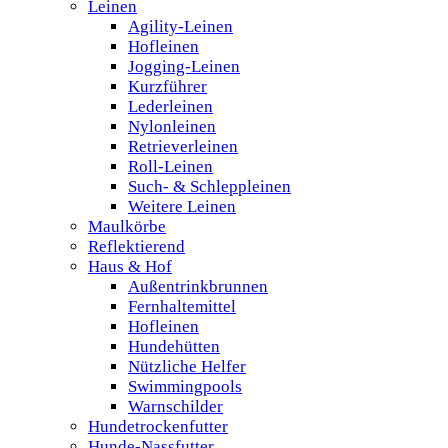
Leinen
Agility-Leinen
Hofleinen
Jogging-Leinen
Kurzführer
Lederleinen
Nylonleinen
Retrieverleinen
Roll-Leinen
Such- & Schleppleinen
Weitere Leinen
Maulkörbe
Reflektierend
Haus & Hof
Außentrinkbrunnen
Fernhaltemittel
Hofleinen
Hundehütten
Nützliche Helfer
Swimmingpools
Warnschilder
Hundetrockenfutter
Hunde-Nassfutter