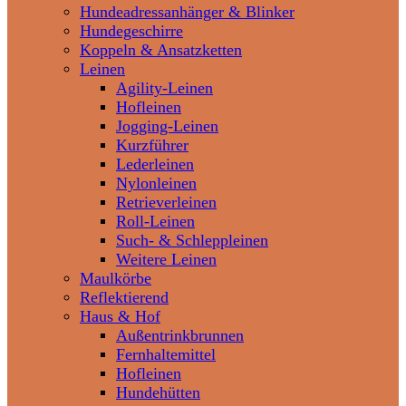
Hundeadressanhänger & Blinker
Hundegeschirre
Koppeln & Ansatzketten
Leinen
Agility-Leinen
Hofleinen
Jogging-Leinen
Kurzführer
Lederleinen
Nylonleinen
Retrieverleinen
Roll-Leinen
Such- & Schleppleinen
Weitere Leinen
Maulkörbe
Reflektierend
Haus & Hof
Außentrinkbrunnen
Fernhaltemittel
Hofleinen
Hundehütten