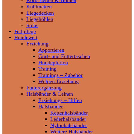
Korb-Betten & Höhlen
Kühlmatten
Liegedecken
Liegehöhlen
Sofas
Fellpflege
Hundewelt
Erziehung
Apportieren
Gurt- und Futtertaschen
Hundepfeifen
Training
Trainings – Zubehör
Welpen-Erziehung
Futterergänzung
Halsbänder & Leinen
Erziehungs – Hilfen
Halsbänder
Kettenhalsbänder
Lederhalsbänder
Nylonhalsbänder
Weitere Halsbänder