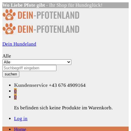
Wo Liebe Pfote gibt
- Ihr Shop für Hundeglück!
Dein Hundeland
Alle
suchen
Kundenservice
+43 676 4909164
0
0
Es befinden sich keine Produkte im Warenkorb.
Log in
Home