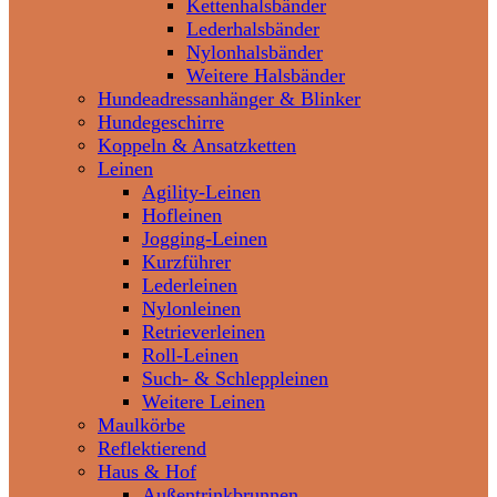
Kettenhalsbänder
Lederhalsbänder
Nylonhalsbänder
Weitere Halsbänder
Hundeadressanhänger & Blinker
Hundegeschirre
Koppeln & Ansatzketten
Leinen
Agility-Leinen
Hofleinen
Jogging-Leinen
Kurzführer
Lederleinen
Nylonleinen
Retrieverleinen
Roll-Leinen
Such- & Schleppleinen
Weitere Leinen
Maulkörbe
Reflektierend
Haus & Hof
Außentrinkbrunnen