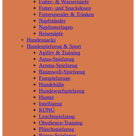
Futter- & Wassernäpfe
Futter- und Snackdosen
Futterspender & Tränken
Napfständer
Napfunterlagen
Reisenäpfe
Hundesnacks
Hundespielzeug & Sport
Agility & Training
Aqua-Spielzeug
Aroma-Spielzeug
Baumwoll-Spielzeug
Funspielzeuge
Hundebälle
Hundewurfspielzeug
Hunter
Intelligenz
KONG
Leuchtspielzeug
Obedience-Training
Plüschspielzeug
Puppy-Spielzeug