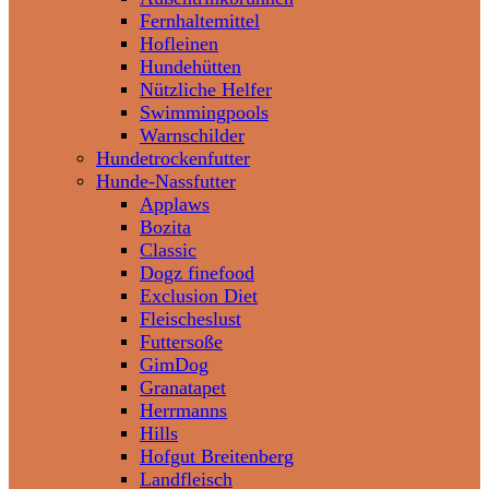
Fernhaltemittel
Hofleinen
Hundehütten
Nützliche Helfer
Swimmingpools
Warnschilder
Hundetrockenfutter
Hunde-Nassfutter
Applaws
Bozita
Classic
Dogz finefood
Exclusion Diet
Fleischeslust
Futtersoße
GimDog
Granatapet
Herrmanns
Hills
Hofgut Breitenberg
Landfleisch