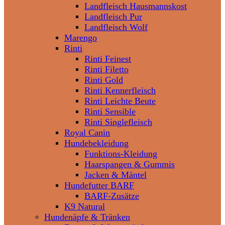
Landfleisch Hausmannskost
Landfleisch Pur
Landfleisch Wolf
Marengo
Rinti
Rinti Feinest
Rinti Filetto
Rinti Gold
Rinti Kennerfleisch
Rinti Leichte Beute
Rinti Sensible
Rinti Singlefleisch
Royal Canin
Hundebekleidung
Funktions-Kleidung
Haarspangen & Gummis
Jacken & Mäntel
Hundefutter BARF
BARF-Zusätze
K9 Natural
Hundenäpfe & Tränken