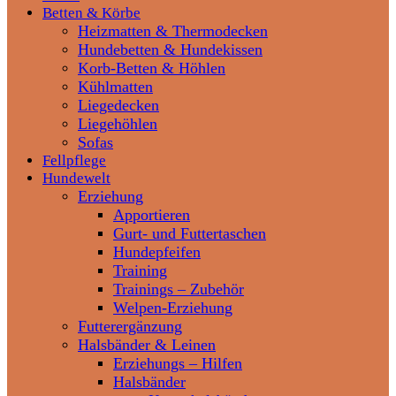
Betten & Körbe
Heizmatten & Thermodecken
Hundebetten & Hundekissen
Korb-Betten & Höhlen
Kühlmatten
Liegedecken
Liegehöhlen
Sofas
Fellpflege
Hundewelt
Erziehung
Apportieren
Gurt- und Futtertaschen
Hundepfeifen
Training
Trainings – Zubehör
Welpen-Erziehung
Futterergänzung
Halsbänder & Leinen
Erziehungs – Hilfen
Halsbänder