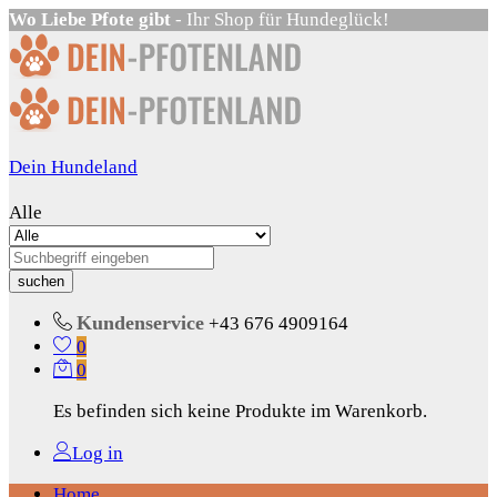
Wo Liebe Pfote gibt
- Ihr Shop für Hundeglück!
Dein Hundeland
Alle
suchen
Kundenservice
+43 676 4909164
0
0
Es befinden sich keine Produkte im Warenkorb.
Log in
Home