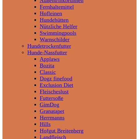
Außentrinkbrunnen
Fernhaltemittel
Hofleinen
Hundehütten
Nützliche Helfer
Swimmingpools
Warnschilder
Hundetrockenfutter
Hunde-Nassfutter
Applaws
Bozita
Classic
Dogz finefood
Exclusion Diet
Fleischeslust
Futtersoße
GimDog
Granatapet
Herrmanns
Hills
Hofgut Breitenberg
Landfleisch