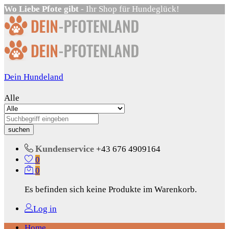
Wo Liebe Pfote gibt
- Ihr Shop für Hundeglück!
Dein Hundeland
Alle
suchen
Kundenservice
+43 676 4909164
0
0
Es befinden sich keine Produkte im Warenkorb.
Log in
Home