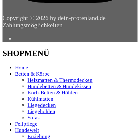
Copyright © 2026 by dein-pfotenland.de
Zahlungsmöglichkeiten
SHOPMENÜ
Home
Betten & Körbe
Heizmatten & Thermodecken
Hundebetten & Hundekissen
Korb-Betten & Höhlen
Kühlmatten
Liegedecken
Liegehöhlen
Sofas
Fellpflege
Hundewelt
Erziehung