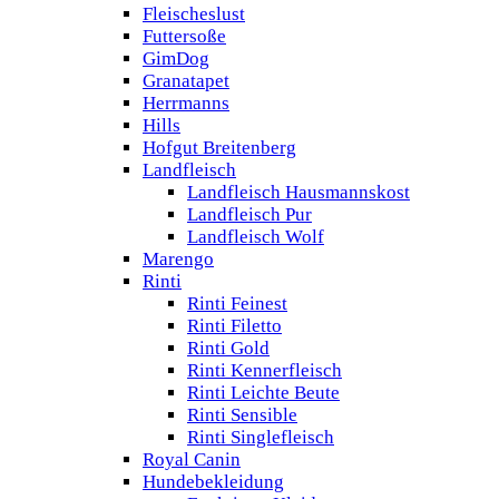
Fleischeslust
Futtersoße
GimDog
Granatapet
Herrmanns
Hills
Hofgut Breitenberg
Landfleisch
Landfleisch Hausmannskost
Landfleisch Pur
Landfleisch Wolf
Marengo
Rinti
Rinti Feinest
Rinti Filetto
Rinti Gold
Rinti Kennerfleisch
Rinti Leichte Beute
Rinti Sensible
Rinti Singlefleisch
Royal Canin
Hundebekleidung