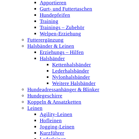
Apportieren
Gurt- und Futtertaschen
Hundepfeifen
Training
Trainings – Zubehör
Welpen-Erziehung
Futterergänzung
Halsbänder & Leinen
Erziehungs – Hilfen
Halsbänder
Kettenhalsbänder
Lederhalsbänder
Nylonhalsbänder
Weitere Halsbänder
Hundeadressanhänger & Blinker
Hundegeschirre
Koppeln & Ansatzketten
Leinen
Agility-Leinen
Hofleinen
Jogging-Leinen
Kurzführer