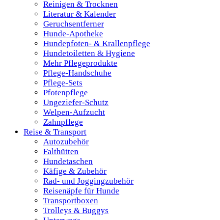
Reinigen & Trocknen
Literatur & Kalender
Geruchsentferner
Hunde-Apotheke
Hundepfoten- & Krallenpflege
Hundetoiletten & Hygiene
Mehr Pflegeprodukte
Pflege-Handschuhe
Pflege-Sets
Pfotenpflege
Ungeziefer-Schutz
Welpen-Aufzucht
Zahnpflege
Reise & Transport
Autozubehör
Falthütten
Hundetaschen
Käfige & Zubehör
Rad- und Joggingzubehör
Reisenäpfe für Hunde
Transportboxen
Trolleys & Buggys