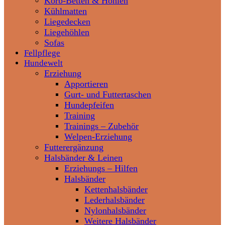
Korb-Betten & Höhlen
Kühlmatten
Liegedecken
Liegehöhlen
Sofas
Fellpflege
Hundewelt
Erziehung
Apportieren
Gurt- und Futtertaschen
Hundepfeifen
Training
Trainings – Zubehör
Welpen-Erziehung
Futterergänzung
Halsbänder & Leinen
Erziehungs – Hilfen
Halsbänder
Kettenhalsbänder
Lederhalsbänder
Nylonhalsbänder
Weitere Halsbänder