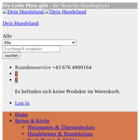
Wo Liebe Pfote gibt
- Ihr Shop für Hundeglück!
Dein Hundeland
Alle
suchen
Kundenservice
+43 676 4909164
0
0
Es befinden sich keine Produkte im Warenkorb.
Log in
Home
Betten & Körbe
Heizmatten & Thermodecken
Hundebetten & Hundekissen