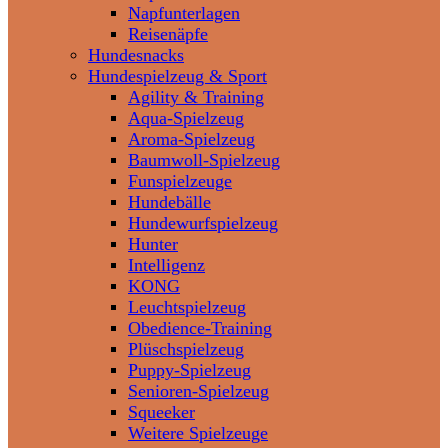
Napfunterlagen
Reisenäpfe
Hundesnacks
Hundespielzeug & Sport
Agility & Training
Aqua-Spielzeug
Aroma-Spielzeug
Baumwoll-Spielzeug
Funspielzeuge
Hundebälle
Hundewurfspielzeug
Hunter
Intelligenz
KONG
Leuchtspielzeug
Obedience-Training
Plüschspielzeug
Puppy-Spielzeug
Senioren-Spielzeug
Squeeker
Weitere Spielzeuge