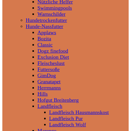
Nützliche Helfer
Swimmingpools
Warnschilder
Hundetrockenfutter
Hunde-Nassfutter
Applaws
Bozita
Classic
Dogz finefood
Exclusion Diet
Fleischeslust
Futtersoße
GimDog
Granatapet
Herrmanns
Hills
Hofgut Breitenberg
Landfleisch
Landfleisch Hausmannskost
Landfleisch Pur
Landfleisch Wolf
Marengo