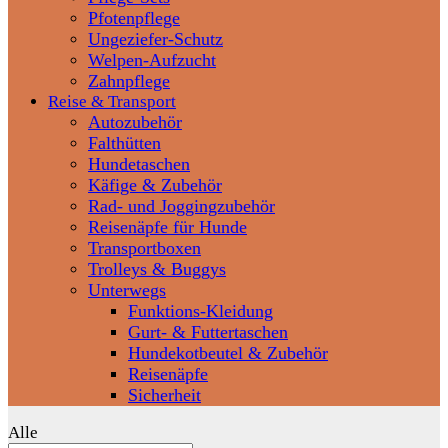
Pfotenpflege
Ungeziefer-Schutz
Welpen-Aufzucht
Zahnpflege
Reise & Transport
Autozubehör
Falthütten
Hundetaschen
Käfige & Zubehör
Rad- und Joggingzubehör
Reisenäpfe für Hunde
Transportboxen
Trolleys & Buggys
Unterwegs
Funktions-Kleidung
Gurt- & Futtertaschen
Hundekotbeutel & Zubehör
Reisenäpfe
Sicherheit
Alle