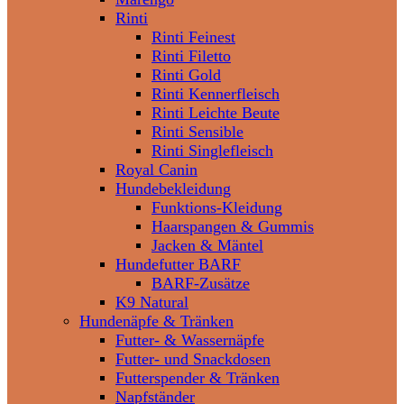
Rinti
Rinti Feinest
Rinti Filetto
Rinti Gold
Rinti Kennerfleisch
Rinti Leichte Beute
Rinti Sensible
Rinti Singlefleisch
Royal Canin
Hundebekleidung
Funktions-Kleidung
Haarspangen & Gummis
Jacken & Mäntel
Hundefutter BARF
BARF-Zusätze
K9 Natural
Hundenäpfe & Tränken
Futter- & Wassernäpfe
Futter- und Snackdosen
Futterspender & Tränken
Napfständer