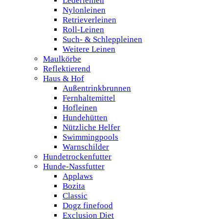
Lederleinen
Nylonleinen
Retrieverleinen
Roll-Leinen
Such- & Schleppleinen
Weitere Leinen
Maulkörbe
Reflektierend
Haus & Hof
Außentrinkbrunnen
Fernhaltemittel
Hofleinen
Hundehütten
Nützliche Helfer
Swimmingpools
Warnschilder
Hundetrockenfutter
Hunde-Nassfutter
Applaws
Bozita
Classic
Dogz finefood
Exclusion Diet