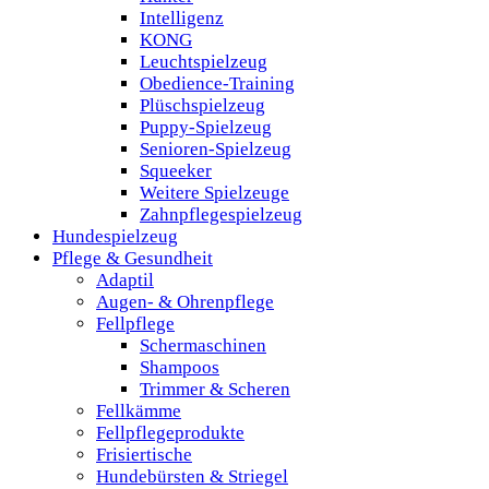
Intelligenz
KONG
Leuchtspielzeug
Obedience-Training
Plüschspielzeug
Puppy-Spielzeug
Senioren-Spielzeug
Squeeker
Weitere Spielzeuge
Zahnpflegespielzeug
Hundespielzeug
Pflege & Gesundheit
Adaptil
Augen- & Ohrenpflege
Fellpflege
Schermaschinen
Shampoos
Trimmer & Scheren
Fellkämme
Fellpflegeprodukte
Frisiertische
Hundebürsten & Striegel