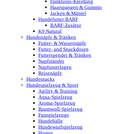
Funktions-Kleidung
Haarspangen & Gummis
Jacken & Mäntel
Hundefutter BARF
BARF-Zusätze
K9 Natural
Hundenäpfe & Tränken
Futter- & Wassernäpfe
Futter- und Snackdosen
Futterspender & Tränken
Napfständer
Napfunterlagen
Reisenäpfe
Hundesnacks
Hundespielzeug & Sport
Agility & Training
Aqua-Spielzeug
Aroma-Spielzeug
Baumwoll-Spielzeug
Funspielzeuge
Hundebälle
Hundewurfspielzeug
Hunter