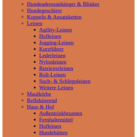
Hundeadressanhänger & Blinker
Hundegeschirre
Koppeln & Ansatzketten
Leinen
Agility-Leinen
Hofleinen
Jogging-Leinen
Kurzführer
Lederleinen
Nylonleinen
Retrieverleinen
Roll-Leinen
Such- & Schleppleinen
Weitere Leinen
Maulkörbe
Reflektierend
Haus & Hof
Außentrinkbrunnen
Fernhaltemittel
Hofleinen
Hundehütten