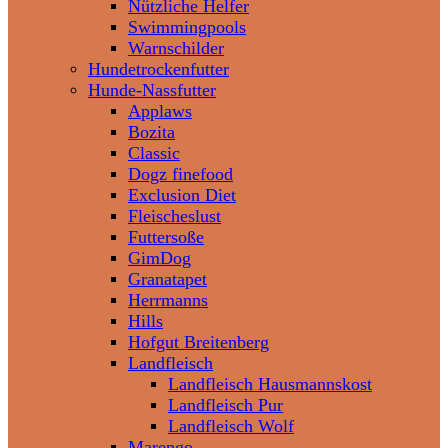
Nützliche Helfer
Swimmingpools
Warnschilder
Hundetrockenfutter
Hunde-Nassfutter
Applaws
Bozita
Classic
Dogz finefood
Exclusion Diet
Fleischeslust
Futtersoße
GimDog
Granatapet
Herrmanns
Hills
Hofgut Breitenberg
Landfleisch
Landfleisch Hausmannskost
Landfleisch Pur
Landfleisch Wolf
Marengo