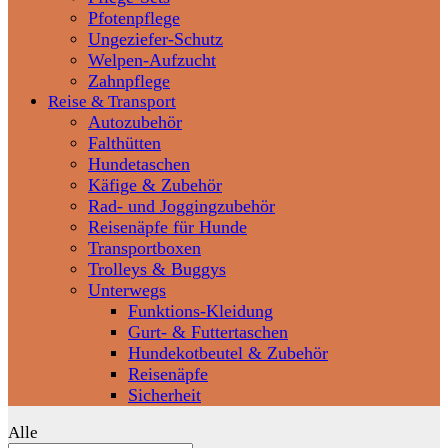
Pfotenpflege
Ungeziefer-Schutz
Welpen-Aufzucht
Zahnpflege
Reise & Transport
Autozubehör
Falthütten
Hundetaschen
Käfige & Zubehör
Rad- und Joggingzubehör
Reisenäpfe für Hunde
Transportboxen
Trolleys & Buggys
Unterwegs
Funktions-Kleidung
Gurt- & Futtertaschen
Hundekotbeutel & Zubehör
Reisenäpfe
Sicherheit
Alle