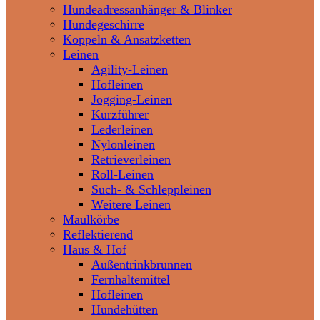
Hundeadressanhänger & Blinker
Hundegeschirre
Koppeln & Ansatzketten
Leinen
Agility-Leinen
Hofleinen
Jogging-Leinen
Kurzführer
Lederleinen
Nylonleinen
Retrieverleinen
Roll-Leinen
Such- & Schleppleinen
Weitere Leinen
Maulkörbe
Reflektierend
Haus & Hof
Außentrinkbrunnen
Fernhaltemittel
Hofleinen
Hundehütten