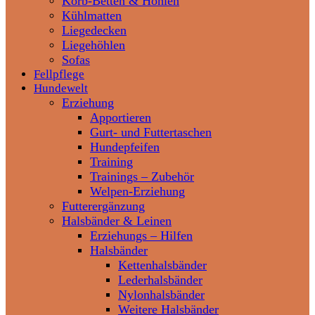
Korb-Betten & Höhlen
Kühlmatten
Liegedecken
Liegehöhlen
Sofas
Fellpflege
Hundewelt
Erziehung
Apportieren
Gurt- und Futtertaschen
Hundepfeifen
Training
Trainings – Zubehör
Welpen-Erziehung
Futterergänzung
Halsbänder & Leinen
Erziehungs – Hilfen
Halsbänder
Kettenhalsbänder
Lederhalsbänder
Nylonhalsbänder
Weitere Halsbänder