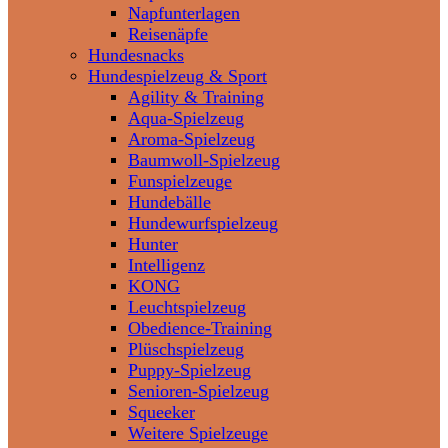
Napfunterlagen
Reisenäpfe
Hundesnacks
Hundespielzeug & Sport
Agility & Training
Aqua-Spielzeug
Aroma-Spielzeug
Baumwoll-Spielzeug
Funspielzeuge
Hundebälle
Hundewurfspielzeug
Hunter
Intelligenz
KONG
Leuchtspielzeug
Obedience-Training
Plüschspielzeug
Puppy-Spielzeug
Senioren-Spielzeug
Squeeker
Weitere Spielzeuge