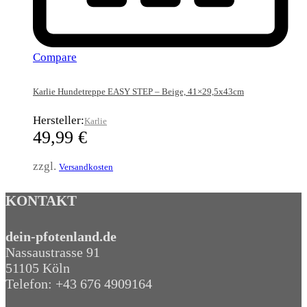
Compare
Karlie Hundetreppe EASY STEP – Beige, 41×29,5x43cm
Hersteller:
Karlie
49,99
€
zzgl.
Versandkosten
KONTAKT
dein-pfotenland.de
Nassaustrasse 91
51105 Köln
Telefon: +43 676 4909164‬