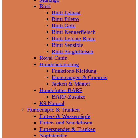
Rinti
Rinti Feinest
Rinti Filetto
Rinti Gold
Rinti Kennerfleisch
Rinti Leichte Beute
Rinti Sensible
Rinti Singlefleisch
Royal Canin
Hundebekleidung
Funktions-Kleidung
Haarspangen & Gummis
Jacken & Mäntel
Hundefutter BARF
BARF-Zusätze
K9 Natural
Hundenäpfe & Tränken
Futter- & Wassernäpfe
Futter- und Snackdosen
Futterspender & Tränken
Napfständer