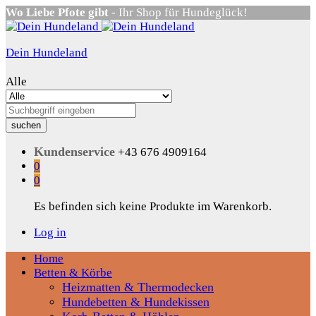
Wo Liebe Pfote gibt
- Ihr Shop für Hundeglück!
Dein Hundeland
Alle
suchen
Kundenservice
+43 676 4909164
0
0
Es befinden sich keine Produkte im Warenkorb.
Log in
Home
Betten & Körbe
Heizmatten & Thermodecken
Hundebetten & Hundekissen