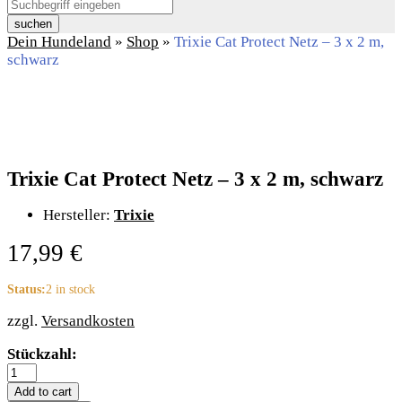
suchen
Dein Hundeland
»
Shop
»
Trixie Cat Protect Netz – 3 x 2 m,
schwarz
Trixie Cat Protect Netz – 3 x 2 m, schwarz
Hersteller:
Trixie
17,99
€
Status:
2 in stock
zzgl.
Versandkosten
Trixie
Stückzahl:
Cat
Protect
Add to cart