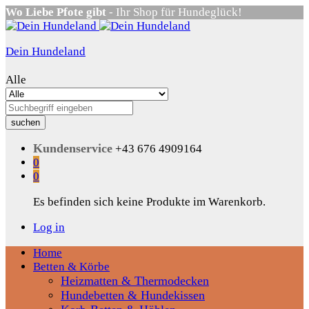
Wo Liebe Pfote gibt
- Ihr Shop für Hundeglück!
Dein Hundeland
Alle
suchen
Kundenservice
+43 676 4909164
0
0
Es befinden sich keine Produkte im Warenkorb.
Log in
Home
Betten & Körbe
Heizmatten & Thermodecken
Hundebetten & Hundekissen