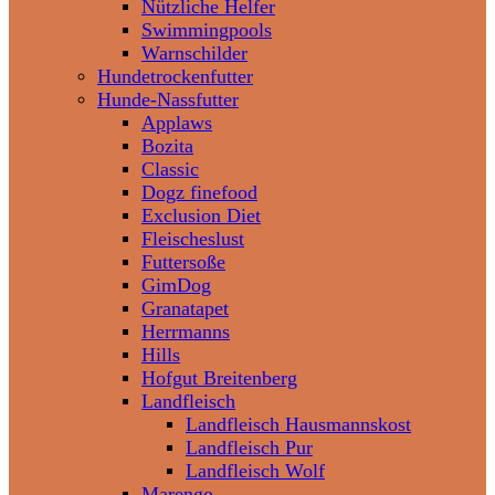
Nützliche Helfer
Swimmingpools
Warnschilder
Hundetrockenfutter
Hunde-Nassfutter
Applaws
Bozita
Classic
Dogz finefood
Exclusion Diet
Fleischeslust
Futtersoße
GimDog
Granatapet
Herrmanns
Hills
Hofgut Breitenberg
Landfleisch
Landfleisch Hausmannskost
Landfleisch Pur
Landfleisch Wolf
Marengo