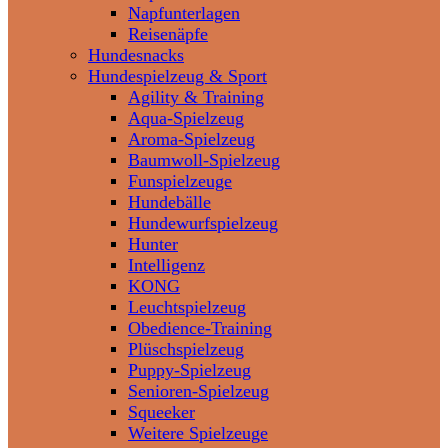
Napfunterlagen
Reisenäpfe
Hundesnacks
Hundespielzeug & Sport
Agility & Training
Aqua-Spielzeug
Aroma-Spielzeug
Baumwoll-Spielzeug
Funspielzeuge
Hundebälle
Hundewurfspielzeug
Hunter
Intelligenz
KONG
Leuchtspielzeug
Obedience-Training
Plüschspielzeug
Puppy-Spielzeug
Senioren-Spielzeug
Squeeker
Weitere Spielzeuge