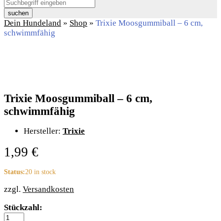
suchen
Dein Hundeland
»
Shop
»
Trixie Moosgummiball – 6 cm,
schwimmfähig
Trixie Moosgummiball – 6 cm,
schwimmfähig
Hersteller:
Trixie
1,99
€
Status:
20 in stock
zzgl.
Versandkosten
Trixie
Stückzahl:
Moosgummiball