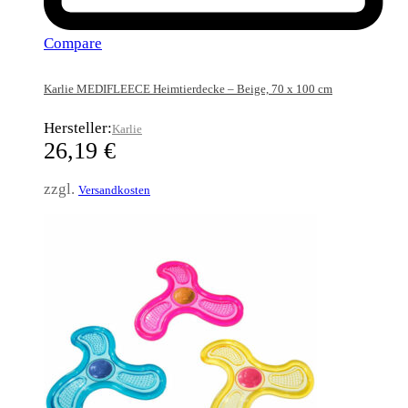
Compare
Karlie MEDIFLEECE Heimtierdecke – Beige, 70 x 100 cm
Hersteller:
Karlie
26,19
€
zzgl.
Versandkosten