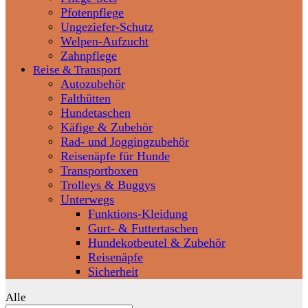
Pfotenpflege
Ungeziefer-Schutz
Welpen-Aufzucht
Zahnpflege
Reise & Transport
Autozubehör
Falthütten
Hundetaschen
Käfige & Zubehör
Rad- und Joggingzubehör
Reisenäpfe für Hunde
Transportboxen
Trolleys & Buggys
Unterwegs
Funktions-Kleidung
Gurt- & Futtertaschen
Hundekotbeutel & Zubehör
Reisenäpfe
Sicherheit
Alle