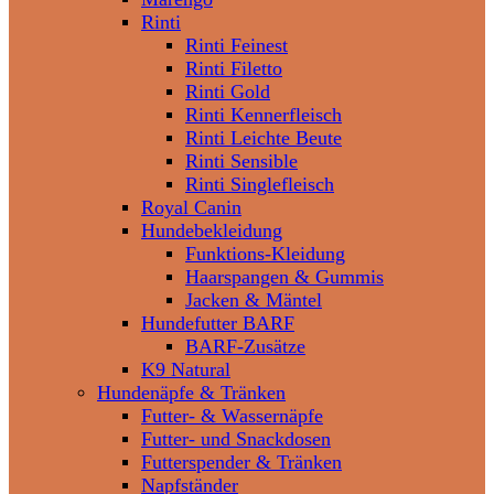
Rinti
Rinti Feinest
Rinti Filetto
Rinti Gold
Rinti Kennerfleisch
Rinti Leichte Beute
Rinti Sensible
Rinti Singlefleisch
Royal Canin
Hundebekleidung
Funktions-Kleidung
Haarspangen & Gummis
Jacken & Mäntel
Hundefutter BARF
BARF-Zusätze
K9 Natural
Hundenäpfe & Tränken
Futter- & Wassernäpfe
Futter- und Snackdosen
Futterspender & Tränken
Napfständer