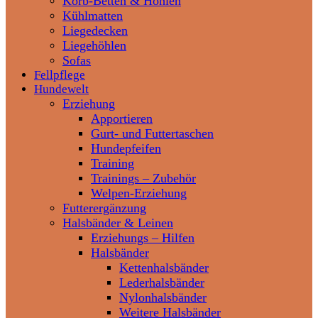
Korb-Betten & Höhlen
Kühlmatten
Liegedecken
Liegehöhlen
Sofas
Fellpflege
Hundewelt
Erziehung
Apportieren
Gurt- und Futtertaschen
Hundepfeifen
Training
Trainings – Zubehör
Welpen-Erziehung
Futterergänzung
Halsbänder & Leinen
Erziehungs – Hilfen
Halsbänder
Kettenhalsbänder
Lederhalsbänder
Nylonhalsbänder
Weitere Halsbänder