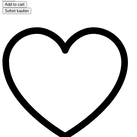
-
Add to cart
6
Sofort kaufen
cm,
schwimmfähig
quantity