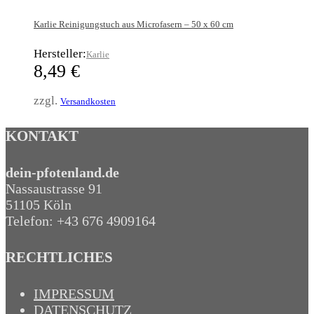
Karlie Reinigungstuch aus Microfasern – 50 x 60 cm
Hersteller:
Karlie
8,49
€
zzgl.
Versandkosten
KONTAKT
dein-pfotenland.de
Nassaustrasse 91
51105 Köln
Telefon: +43 676 4909164‬
RECHTLICHES
IMPRESSUM
DATENSCHUTZ