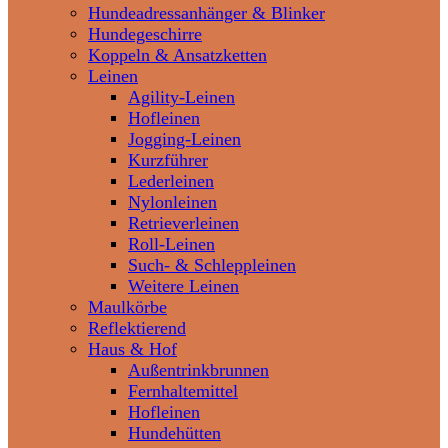
Hundeadressanhänger & Blinker
Hundegeschirre
Koppeln & Ansatzketten
Leinen
Agility-Leinen
Hofleinen
Jogging-Leinen
Kurzführer
Lederleinen
Nylonleinen
Retrieverleinen
Roll-Leinen
Such- & Schleppleinen
Weitere Leinen
Maulkörbe
Reflektierend
Haus & Hof
Außentrinkbrunnen
Fernhaltemittel
Hofleinen
Hundehütten