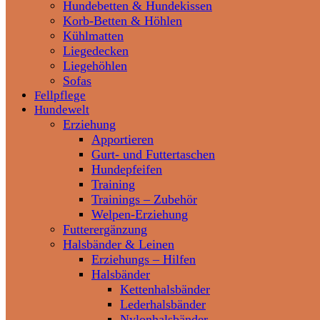
Hundebetten & Hundekissen
Korb-Betten & Höhlen
Kühlmatten
Liegedecken
Liegehöhlen
Sofas
Fellpflege
Hundewelt
Erziehung
Apportieren
Gurt- und Futtertaschen
Hundepfeifen
Training
Trainings – Zubehör
Welpen-Erziehung
Futterergänzung
Halsbänder & Leinen
Erziehungs – Hilfen
Halsbänder
Kettenhalsbänder
Lederhalsbänder
Nylonhalsbänder