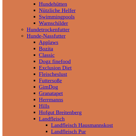
Hundehütten
Nützliche Helfer
Swimmingpools
Warnschilder
Hundetrockenfutter
Hunde-Nassfutter
Applaws
Bozita
Classic
Dogz finefood
Exclusion Diet
Fleischeslust
Futtersoße
GimDog
Granatapet
Herrmanns
Hills
Hofgut Breitenberg
Landfleisch
Landfleisch Hausmannskost
Landfleisch Pur