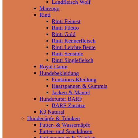
Landfleisch Wolf
Marengo
Rinti
Rinti Feinest
Rinti Filetto
Rinti Gold
Rinti Kennerfleisch
Rinti Leichte Beute
Rinti Sensible
Rinti Singlefleisch
Royal Canin
Hundebekleidung
Funktions-Kleidung
Haarspangen & Gummis
Jacken & Mäntel
Hundefutter BARF
BARF-Zusätze
K9 Natural
Hundenäpfe & Tränken
Futter- & Wassernäpfe
Futter- und Snackdosen
Futterspender & Tränken