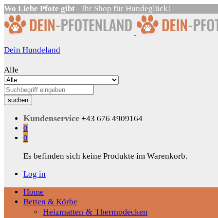
Wo Liebe Pfote gibt
- Ihr Shop für Hundeglück!
Dein Hundeland
Alle
suchen
Kundenservice
+43 676 4909164
0
0
Es befinden sich keine Produkte im Warenkorb.
Log in
Home
Betten & Körbe
Heizmatten & Thermodecken