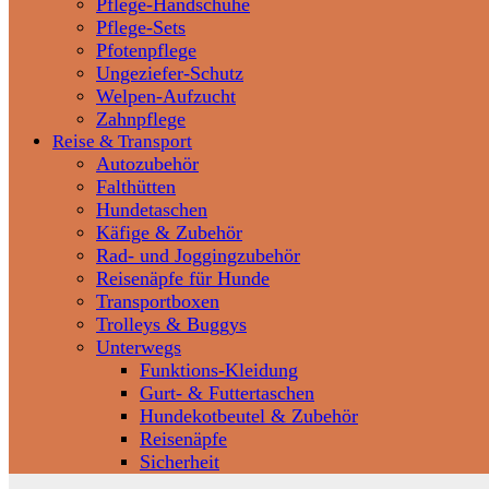
Pflege-Handschuhe
Pflege-Sets
Pfotenpflege
Ungeziefer-Schutz
Welpen-Aufzucht
Zahnpflege
Reise & Transport
Autozubehör
Falthütten
Hundetaschen
Käfige & Zubehör
Rad- und Joggingzubehör
Reisenäpfe für Hunde
Transportboxen
Trolleys & Buggys
Unterwegs
Funktions-Kleidung
Gurt- & Futtertaschen
Hundekotbeutel & Zubehör
Reisenäpfe
Sicherheit