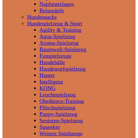
Napfunterlagen
Reisenäpfe
Hundesnacks
Hundespielzeug & Sport
Agility & Training
Aqua-Spielzeug
Aroma-Spielzeug
Baumwoll-Spielzeug
Funspielzeuge
Hundebälle
Hundewurfspielzeug
Hunter
Intelligenz
KONG
Leuchtspielzeug
Obedience-Training
Plüschspielzeug
Puppy-Spielzeug
Senioren-Spielzeug
Squeeker
Weitere Spielzeuge