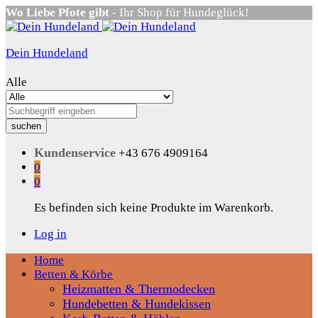
Wo Liebe Pfote gibt
- Ihr Shop für Hundeglück!
Dein Hundeland
Alle
suchen
Kundenservice
+43 676 4909164
0
0
Es befinden sich keine Produkte im Warenkorb.
Log in
Home
Betten & Körbe
Heizmatten & Thermodecken
Hundebetten & Hundekissen