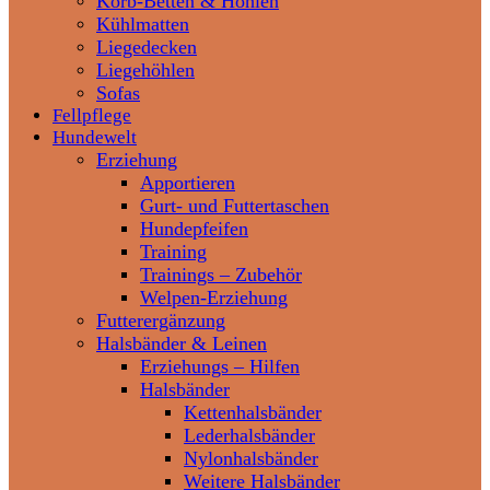
Korb-Betten & Höhlen
Kühlmatten
Liegedecken
Liegehöhlen
Sofas
Fellpflege
Hundewelt
Erziehung
Apportieren
Gurt- und Futtertaschen
Hundepfeifen
Training
Trainings – Zubehör
Welpen-Erziehung
Futterergänzung
Halsbänder & Leinen
Erziehungs – Hilfen
Halsbänder
Kettenhalsbänder
Lederhalsbänder
Nylonhalsbänder
Weitere Halsbänder