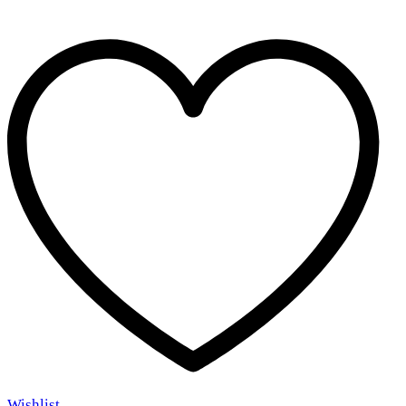
26
cm
quantity
Wishlist