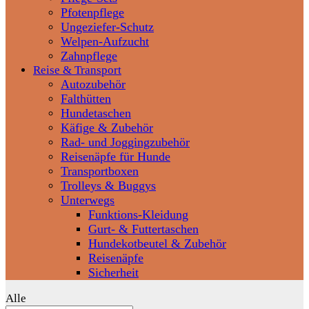
Pfotenpflege
Ungeziefer-Schutz
Welpen-Aufzucht
Zahnpflege
Reise & Transport
Autozubehör
Falthütten
Hundetaschen
Käfige & Zubehör
Rad- und Joggingzubehör
Reisenäpfe für Hunde
Transportboxen
Trolleys & Buggys
Unterwegs
Funktions-Kleidung
Gurt- & Futtertaschen
Hundekotbeutel & Zubehör
Reisenäpfe
Sicherheit
Alle