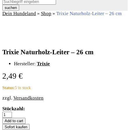
suchen
Dein Hundeland
»
Shop
»
Trixie Naturholz-Leiter – 26 cm
Trixie Naturholz-Leiter – 26 cm
Hersteller:
Trixie
2,49
€
Status:
5 in stock
zzgl.
Versandkosten
Trixie
Stückzahl:
Naturholz-
Leiter
Add to cart
-
Sofort kaufen