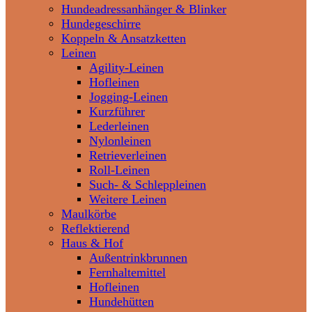
Hundeadressanhänger & Blinker
Hundegeschirre
Koppeln & Ansatzketten
Leinen
Agility-Leinen
Hofleinen
Jogging-Leinen
Kurzführer
Lederleinen
Nylonleinen
Retrieverleinen
Roll-Leinen
Such- & Schleppleinen
Weitere Leinen
Maulkörbe
Reflektierend
Haus & Hof
Außentrinkbrunnen
Fernhaltemittel
Hofleinen
Hundehütten