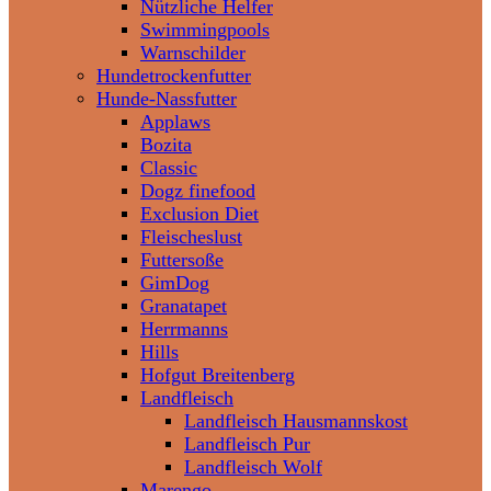
Nützliche Helfer
Swimmingpools
Warnschilder
Hundetrockenfutter
Hunde-Nassfutter
Applaws
Bozita
Classic
Dogz finefood
Exclusion Diet
Fleischeslust
Futtersoße
GimDog
Granatapet
Herrmanns
Hills
Hofgut Breitenberg
Landfleisch
Landfleisch Hausmannskost
Landfleisch Pur
Landfleisch Wolf
Marengo