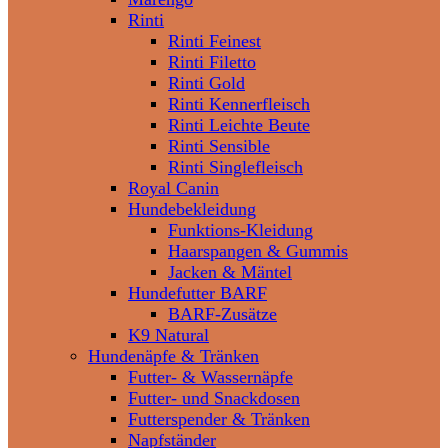
Rinti
Rinti Feinest
Rinti Filetto
Rinti Gold
Rinti Kennerfleisch
Rinti Leichte Beute
Rinti Sensible
Rinti Singlefleisch
Royal Canin
Hundebekleidung
Funktions-Kleidung
Haarspangen & Gummis
Jacken & Mäntel
Hundefutter BARF
BARF-Zusätze
K9 Natural
Hundenäpfe & Tränken
Futter- & Wassernäpfe
Futter- und Snackdosen
Futterspender & Tränken
Napfständer